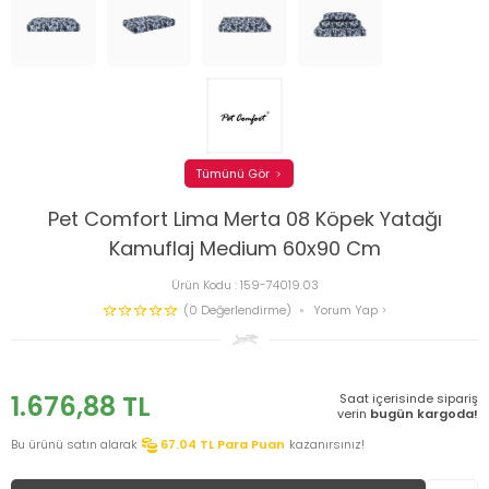
Tümünü Gör
Pet Comfort Lima Merta 08 Köpek Yatağı
Kamuflaj Medium 60x90 Cm
Ürün Kodu :
159-74019.03
(0 Değerlendirme)
Yorum Yap
1.676,88
TL
Saat içerisinde sipariş
verin
bugün kargoda!
Bu ürünü satın alarak
67.04
TL Para Puan
kazanırsınız!