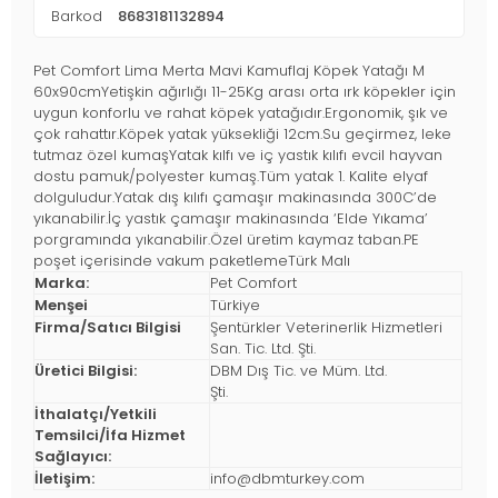
Barkod
8683181132894
Pet Comfort Lima Merta Mavi Kamuflaj Köpek Yatağı M
60x90cmYetişkin ağırlığı 11-25Kg arası orta ırk köpekler için
uygun konforlu ve rahat köpek yatağıdır.Ergonomik, şık ve
çok rahattır.Köpek yatak yüksekliği 12cm.Su geçirmez, leke
tutmaz özel kumaşYatak kılfı ve iç yastık kılıfı evcil hayvan
dostu pamuk/polyester kumaş.Tüm yatak 1. Kalite elyaf
dolguludur.Yatak dış kılıfı çamaşır makinasında 300C’de
yıkanabilir.İç yastık çamaşır makinasında ‘Elde Yıkama’
porgramında yıkanabilir.Özel üretim kaymaz taban.PE
poşet içerisinde vakum paketlemeTürk Malı
Marka:
Pet Comfort
Menşei
Türkiye
Firma/Satıcı Bilgisi
Şentürkler Veterinerlik Hizmetleri
San. Tic. Ltd. Şti.
Üretici Bilgisi:
DBM Dış Tic. ve Müm. Ltd.
Şti.
İthalatçı/Yetkili
Temsilci/İfa Hizmet
Sağlayıcı:
İletişim:
info@dbmturkey.com