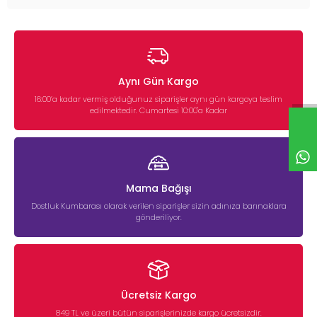
Aynı Gün Kargo
16:00’a kadar vermiş olduğunuz siparişler aynı gün kargoya teslim
edilmektedir. Cumartesi 10:00'a Kadar
Mama Bağışı
Dostluk Kumbarası olarak verilen siparişler sizin adınıza barınaklara
gönderiliyor.
Ücretsiz Kargo
849 TL ve üzeri bütün siparişlerinizde kargo ücretsizdir.