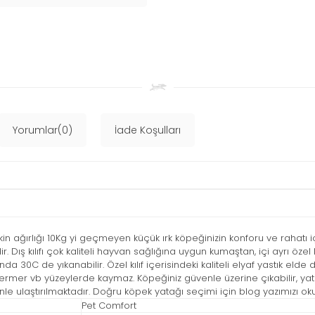
Yorumlar(0)
İade Koşulları
n ağırlığı 10Kg yi geçmeyen küçük ırk köpeğinizin konforu ve rahatı i
Dış kılıfı çok kaliteli hayvan sağlığına uygun kumaştan, içi ayrı özel kılıf 
30C de yıkanabilir. Özel kılıf içerisindeki kaliteli elyaf yastık elde d
er vb yüzeylerde kaymaz. Köpeğiniz güvenle üzerine çıkabilir, yata
ulaştırılmaktadır. Doğru köpek yatağı seçimi için blog yazımızı ok
Pet Comfort