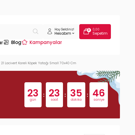
Hoş Geldiniz!
0,00
0
Hesabım
Sepetim
Blog
Kampanyalar
ar
 21 Lacivert Kareli Köpek Yatağı Small 70x40 Cm
23
23
35
45
:
:
:
gün
saat
dakika
saniye