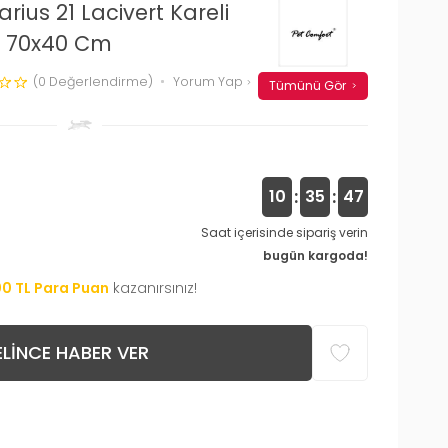
ius 21 Lacivert Kareli
l 70x40 Cm
(0 Değerlendirme)
Yorum Yap
Tümünü Gör
:
:
10
35
46
Saat içerisinde sipariş verin
bugün kargoda!
00
TL Para Puan
kazanırsınız!
LINCE HABER VER