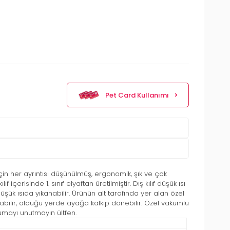
Pet Card Kullanımı
çin her ayrıntısı düşünülmüş, ergonomik, şık ve çok
içerisinde 1. sınıf elyaftan üretilmiştir. Dış kılıf düşük ısı
üşük ısıda yıkanabilir. Ürünün alt tarafında yer alan özel
bilir, olduğu yerde ayağa kalkıp dönebilir. Özel vakumlu
umayı unutmayın ültfen.