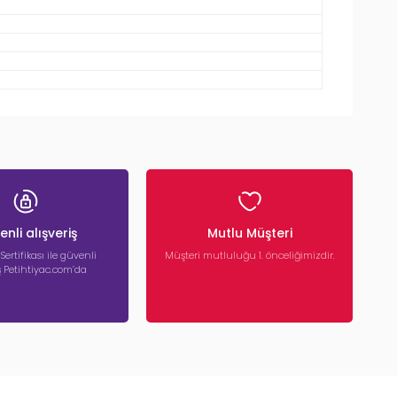
nli alışveriş
Mutlu Müşteri
 Sertifikası ile güvenli
Müşteri mutluluğu 1. önceliğimizdir.
iş Petihtiyac.com’da