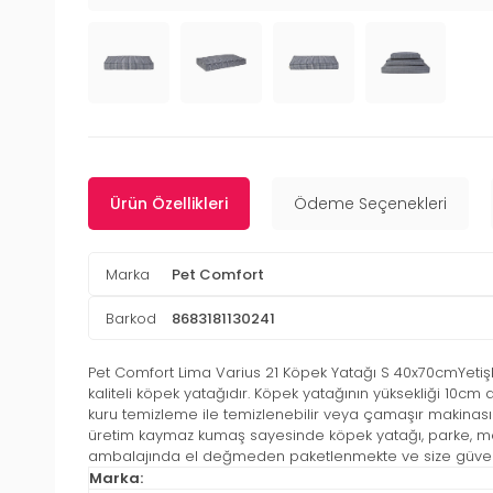
Ürün Özellikleri
Ödeme Seçenekleri
Marka
Pet Comfort
Barkod
8683181130241
Pet Comfort Lima Varius 21 Köpek Yatağı S 40x70cmYetişki
kaliteli köpek yatağıdır. Köpek yatağının yüksekliği 10cm dir. 
kuru temizleme ile temizlenebilir veya çamaşır makinasında 
üretim kaymaz kumaş sayesinde köpek yatağı, parke, merm
ambalajında el değmeden paketlenmekte ve size güvenle 
Marka: