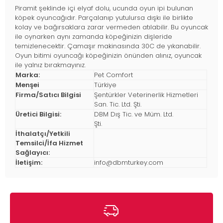
Piramit şeklinde içi elyaf dolu, ucunda oyun ipi bulunan
köpek oyuncağıdır. Parçalanıp yutulursa dışkı ile birlikte
kolay ve bağırsaklara zarar vermeden atılabilir. Bu oyuncak
ile oynarken aynı zamanda köpeğinizin dişleride
temizlenecektir. Çamaşır makinasında 30C de yıkanabilir.
Oyun bitimi oyuncağı köpeğinizin önünden alınız, oyuncak
ile yalnız bırakmayınız.
Marka:
Pet Comfort
Menşei
Türkiye
Firma/Satıcı Bilgisi
Şentürkler Veterinerlik Hizmetleri
San. Tic. Ltd. Şti.
Üretici Bilgisi:
DBM Dış Tic. ve Müm. Ltd.
Şti.
İthalatçı/Yetkili
Temsilci/İfa Hizmet
Sağlayıcı:
İletişim:
info@dbmturkey.com