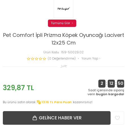
Tümünü Gör
Pet Comfort İpli Prizma Köpek Oyuncağı Lacivert
12x25 Cm
Ürün Kodu :
159-50029.02
(0 Değerlendirme)
Yorum Yap
2
:
12
:
50
329,87
TL
Saat içerisinde sipariş
verin
bugün kargoda!
Bu ürünü satın alarak
13.16
TL Para Puan
kazanırsınız!
GELINCE HABER VER