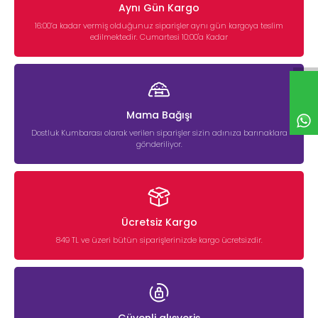
Aynı Gün Kargo
16:00’a kadar vermiş olduğunuz siparişler aynı gün kargoya teslim
edilmektedir. Cumartesi 10:00'a Kadar
Mama Bağışı
Dostluk Kumbarası olarak verilen siparişler sizin adınıza barınaklara
gönderiliyor.
Ücretsiz Kargo
849 TL ve üzeri bütün siparişlerinizde kargo ücretsizdir.
Güvenli alışveriş