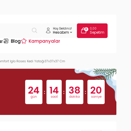
Hoş Geldiniz!
0,00
0
Hesabım
Sepetim
Blog
Kampanyalar
ar
omfort Iglo Roses Kedi Yatağı37x37x37 Cm
24
14
38
19
:
:
:
gün
saat
dakika
saniye