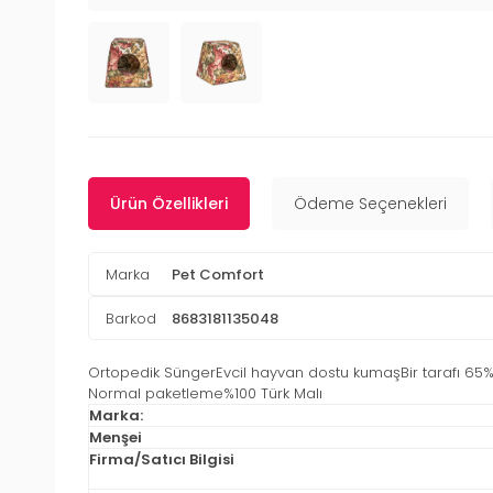
Ürün Özellikleri
Ödeme Seçenekleri
Marka
Pet Comfort
Barkod
8683181135048
Ortopedik SüngerEvcil hayvan dostu kumaşBir tarafı 65% Pa
Normal paketleme%100 Türk Malı
Marka:
Menşei
Firma/Satıcı Bilgisi