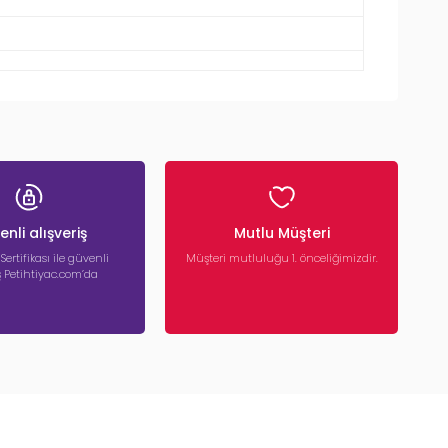
nli alışveriş
Mutlu Müşteri
 Sertifikası ile güvenli
Müşteri mutluluğu 1. önceliğimizdir.
iş Petihtiyac.com’da