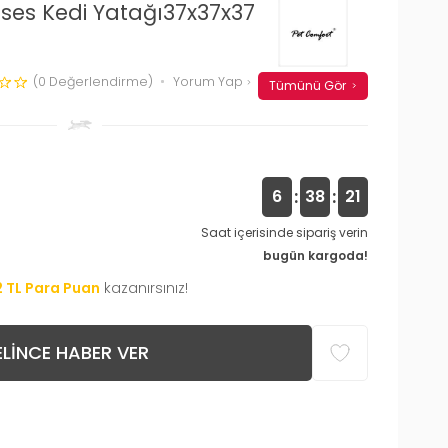
oses Kedi Yatağı37x37x37
(0 Değerlendirme)
Yorum Yap
Tümünü Gör
:
:
6
38
20
Saat içerisinde sipariş verin
bugün kargoda!
2
TL Para Puan
kazanırsınız!
LINCE HABER VER