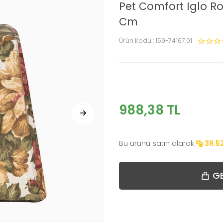
Pet Comfort Iglo R
Cm
Ürün Kodu :
159-74167.01
988,38
TL
Bu ürünü satın alarak
39.5
GE