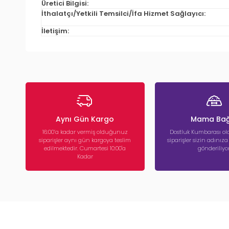
Üretici Bilgisi:
İthalatçı/Yetkili Temsilci/İfa Hizmet Sağlayıcı:
İletişim:
Aynı Gün Kargo
Mama Bağ
16:00’a kadar vermiş olduğunuz
Dostluk Kumbarası ola
siparişler aynı gün kargoya teslim
siparişler sizin adınız
edilmektedir. Cumartesi 10:00'a
gönderiliyor
Kadar