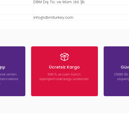
DBM Dış Tic. ve Müm. Ltd. Şti.
info@dbmturkey.com
ışı
Ücretsiz Kargo
Güve
rak verilen
849 TL ve üzeri bütün
256Bit SSL
a barınaklara
siparişlerinizde kargo ücretsizdir.
alışver
.