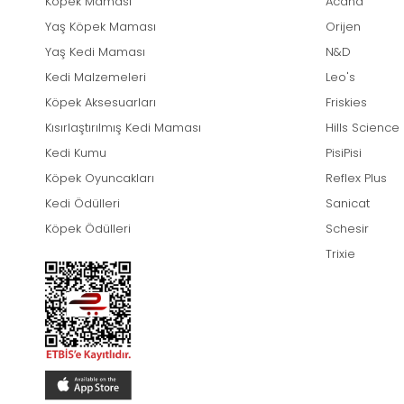
Köpek Maması
Acana
Yaş Köpek Maması
Orijen
Yaş Kedi Maması
N&D
Kedi Malzemeleri
Leo's
Köpek Aksesuarları
Friskies
Kısırlaştırılmış Kedi Maması
Hills Science
Kedi Kumu
PisiPisi
Köpek Oyuncakları
Reflex Plus
Kedi Ödülleri
Sanicat
Köpek Ödülleri
Schesir
Trixie