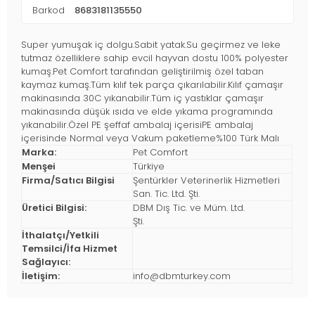
Barkod
8683181135550
Super yumuşak iç dolgu.Sabit yatak.Su geçirmez ve leke
tutmaz özelliklere sahip evcil hayvan dostu 100% polyester
kumaş.Pet Comfort tarafından geliştirilmiş özel taban
kaymaz kumaş.Tüm kılıf tek parça çıkarılabilir.Kılıf çamaşır
makinasında 30C yıkanabilir.Tüm iç yastıklar çamaşır
makinasında düşük ısıda ve elde yıkama programında
yıkanabilir.Özel PE şeffaf ambalaj içerisiPE ambalaj
içerisinde Normal veya Vakum paketleme%100 Türk Malı
Marka:
Pet Comfort
Menşei
Türkiye
Firma/Satıcı Bilgisi
Şentürkler Veterinerlik Hizmetleri
San. Tic. Ltd. Şti.
Üretici Bilgisi:
DBM Dış Tic. ve Müm. Ltd.
Şti.
İthalatçı/Yetkili
Temsilci/İfa Hizmet
Sağlayıcı:
İletişim:
info@dbmturkey.com