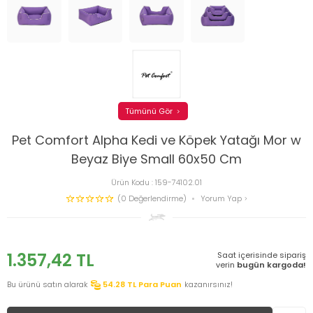
Tümünü Gör
Pet Comfort Alpha Kedi ve Köpek Yatağı Mor w
Beyaz Biye Small 60x50 Cm
Ürün Kodu :
159-74102.01
(0 Değerlendirme)
Yorum Yap
1.357,42
TL
Saat içerisinde sipariş
verin
bugün kargoda!
Bu ürünü satın alarak
54.28
TL Para Puan
kazanırsınız!