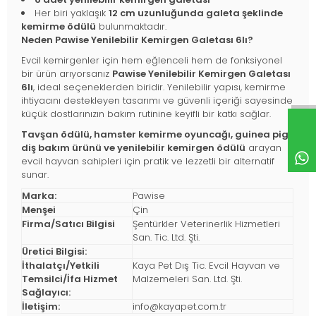
Her biri yaklaşık
12 cm uzunluğunda galeta şeklinde
kemirme ödülü
bulunmaktadır.
Neden Pawise Yenilebilir Kemirgen Galetası 6lı?
Evcil kemirgenler için hem eğlenceli hem de fonksiyonel
bir ürün arıyorsanız
Pawise Yenilebilir Kemirgen Galetası
6lı
, ideal seçeneklerden biridir. Yenilebilir yapısı, kemirme
ihtiyacını destekleyen tasarımı ve güvenli içeriği sayesinde
küçük dostlarınızın bakım rutinine keyifli bir katkı sağlar.
Tavşan ödülü, hamster kemirme oyuncağı, guinea pig
diş bakım ürünü ve yenilebilir kemirgen ödülü
arayan
evcil hayvan sahipleri için pratik ve lezzetli bir alternatif
sunar.
Marka:
Pawise
Menşei
Çin
Firma/Satıcı Bilgisi
Şentürkler Veterinerlik Hizmetleri
San. Tic. Ltd. Şti.
Üretici Bilgisi:
İthalatçı/Yetkili
Kaya Pet Dış Tic. Evcil Hayvan ve
Temsilci/İfa Hizmet
Malzemeleri San. Ltd. Şti.
Sağlayıcı:
İletişim:
info@kayapet.com.tr