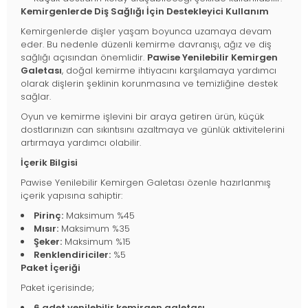
Kemirgenlerde Diş Sağlığı İçin Destekleyici Kullanım
Kemirgenlerde dişler yaşam boyunca uzamaya devam
eder. Bu nedenle düzenli kemirme davranışı, ağız ve diş
sağlığı açısından önemlidir.
Pawise Yenilebilir Kemirgen
Galetası
, doğal kemirme ihtiyacını karşılamaya yardımcı
olarak dişlerin şeklinin korunmasına ve temizliğine destek
sağlar.
Oyun ve kemirme işlevini bir araya getiren ürün, küçük
dostlarınızın can sıkıntısını azaltmaya ve günlük aktivitelerini
artırmaya yardımcı olabilir.
İçerik Bilgisi
Pawise Yenilebilir Kemirgen Galetası özenle hazırlanmış
içerik yapısına sahiptir:
Pirinç:
Maksimum %45
Mısır:
Maksimum %35
Şeker:
Maksimum %15
Renklendiriciler:
%5
Paket İçeriği
Paket içerisinde;
6 adet yenilebilir kemirgen galetası