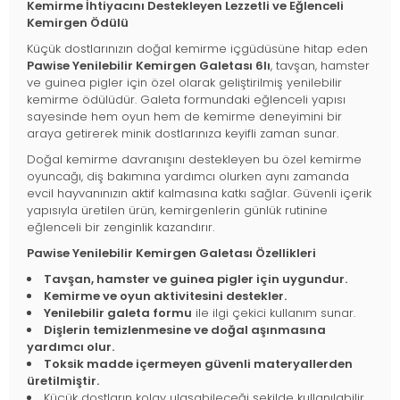
Kemirme İhtiyacını Destekleyen Lezzetli ve Eğlenceli
Kemirgen Ödülü
Küçük dostlarınızın doğal kemirme içgüdüsüne hitap eden
Pawise Yenilebilir Kemirgen Galetası 6lı
, tavşan, hamster
ve guinea pigler için özel olarak geliştirilmiş yenilebilir
kemirme ödülüdür. Galeta formundaki eğlenceli yapısı
sayesinde hem oyun hem de kemirme deneyimini bir
araya getirerek minik dostlarınıza keyifli zaman sunar.
Doğal kemirme davranışını destekleyen bu özel kemirme
oyuncağı, diş bakımına yardımcı olurken aynı zamanda
evcil hayvanınızın aktif kalmasına katkı sağlar. Güvenli içerik
yapısıyla üretilen ürün, kemirgenlerin günlük rutinine
eğlenceli bir zenginlik kazandırır.
Pawise Yenilebilir Kemirgen Galetası Özellikleri
Tavşan, hamster ve guinea pigler için uygundur.
Kemirme ve oyun aktivitesini destekler.
Yenilebilir galeta formu
ile ilgi çekici kullanım sunar.
Dişlerin temizlenmesine ve doğal aşınmasına
yardımcı olur.
Toksik madde içermeyen güvenli materyallerden
üretilmiştir.
Küçük dostların kolay ulaşabileceği şekilde kullanılabilir.