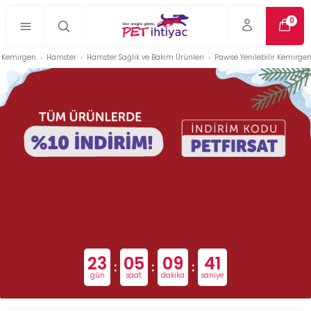
0
Kemirgen
Hamster
Hamster Sağlık ve Bakım Ürünleri
Pawise Yenilebilir Kemirgen 
23
05
09
40
:
:
:
gün
saat
dakika
saniye