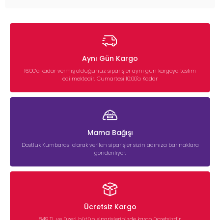
Aynı Gün Kargo
16:00’a kadar vermiş olduğunuz siparişler aynı gün kargoya teslim
edilmektedir. Cumartesi 10:00'a Kadar
Mama Bağışı
Dostluk Kumbarası olarak verilen siparişler sizin adınıza barınaklara
gönderiliyor.
Ücretsiz Kargo
849 TL ve üzeri bütün siparişlerinizde kargo ücretsizdir.