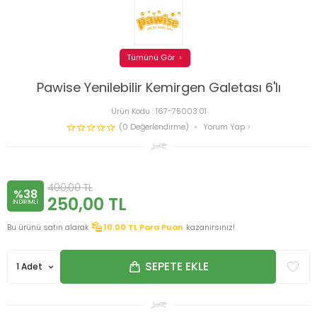
Tümünü Gör
Pawise Yenilebilir Kemirgen Galetası 6'lı
Ürün Kodu :
167-75003.01
(0 Değerlendirme)
Yorum Yap
400,00
TL
%38
250,00
TL
INDIRIMLI
Bu ürünü satın alarak
10.00
TL Para Puan
kazanırsınız!
SEPETE EKLE