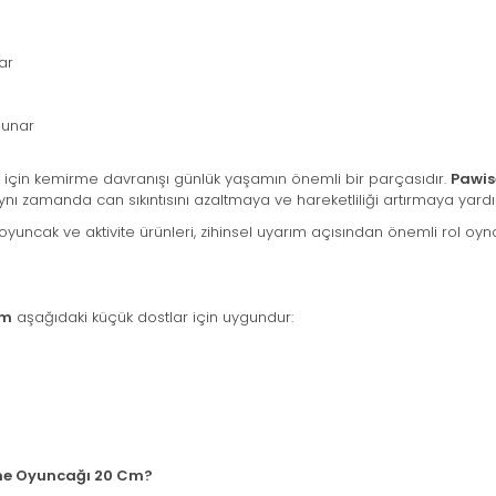
ı
ar
sunar
 için kemirme davranışı günlük yaşamın önemli bir parçasıdır.
Pawis
ı zamanda can sıkıntısını azaltmaya ve hareketliliği artırmaya yardım
oyuncak ve aktivite ürünleri, zihinsel uyarım açısından önemli rol o
Cm
aşağıdaki küçük dostlar için uygundur:
me Oyuncağı 20 Cm?