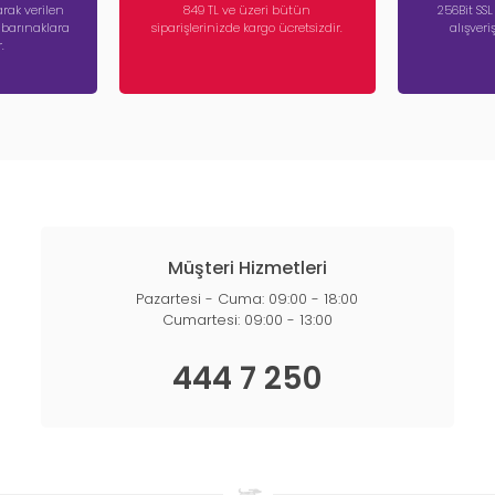
rak verilen
849 TL ve üzeri bütün
256Bit SSL
a barınaklara
siparişlerinizde kargo ücretsizdir.
alışver
.
Müşteri Hizmetleri
Pazartesi - Cuma: 09:00 - 18:00
Cumartesi: 09:00 - 13:00
444 7 250