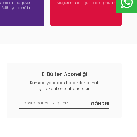
 Sertifikası ile güvenli
Müşteri mutluluğu 1. önceliğimizdir.
iş Petihtiyac.com’da
E-Bülten Aboneliği
Kampanyalardan haberdar olmak
için e-bültene abone olun.