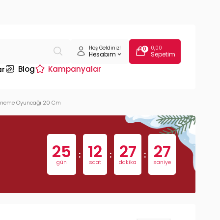
Hoş Geldiniz!
0,00
0
Hesabım
Sepetim
Blog
Kampanyalar
ar
iğneme Oyuncağı 20 Cm
25
12
27
26
:
:
:
gün
saat
dakika
saniye