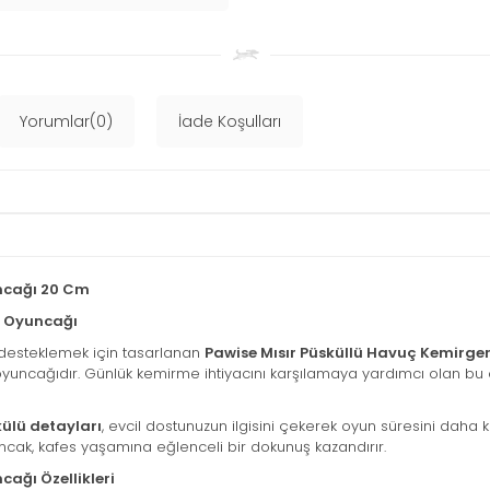
Yorumlar(0)
İade Koşulları
ncağı 20 Cm
e Oyuncağı
 desteklemek için tasarlanan
Pawise Mısır Püsküllü Havuç Kemirg
ite oyuncağıdır. Günlük kemirme ihtiyacını karşılamaya yardımcı olan bu
külü detayları
, evcil dostunuzun ilgisini çekerek oyun süresini daha k
ncak, kafes yaşamına eğlenceli bir dokunuş kazandırır.
ağı Özellikleri