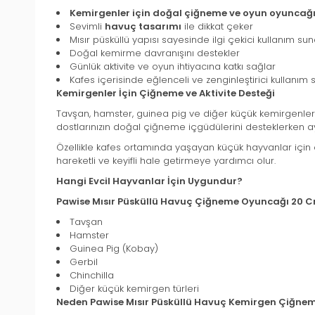
Kemirgenler için doğal çiğneme ve oyun oyuncağ
Sevimli
havuç tasarımı
ile dikkat çeker
Mısır püsküllü yapısı sayesinde ilgi çekici kullanım sun
Doğal kemirme davranışını destekler
Günlük aktivite ve oyun ihtiyacına katkı sağlar
Kafes içerisinde eğlenceli ve zenginleştirici kullanım 
Kemirgenler İçin Çiğneme ve Aktivite Desteği
Tavşan, hamster, guinea pig ve diğer küçük kemirgenler
dostlarınızın doğal çiğneme içgüdülerini desteklerken ayn
Özellikle kafes ortamında yaşayan küçük hayvanlar için 
hareketli ve keyifli hale getirmeye yardımcı olur.
Hangi Evcil Hayvanlar İçin Uygundur?
Pawise Mısır Püsküllü Havuç Çiğneme Oyuncağı 20 
Tavşan
Hamster
Guinea Pig (Kobay)
Gerbil
Chinchilla
Diğer küçük kemirgen türleri
Neden Pawise Mısır Püsküllü Havuç Kemirgen Çiğne