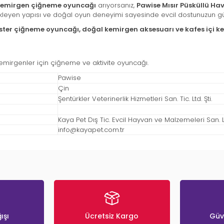
emirgen çiğneme oyuncağı
arıyorsanız,
Pawise Mısır Püsküllü 
leyen yapısı ve doğal oyun deneyimi sayesinde evcil dostunuzun günlük
er çiğneme oyuncağı, doğal kemirgen aksesuarı ve kafes içi 
emirgenler için çiğneme ve aktivite oyuncağı.
Pawise
Çin
Şentürkler Veterinerlik Hizmetleri San. Tic. Ltd. Şti.
Kaya Pet Dış Tic. Evcil Hayvan ve Malzemeleri San. Ltd
info@kayapet.com.tr
ışı
Ücretsiz Kargo
Güve