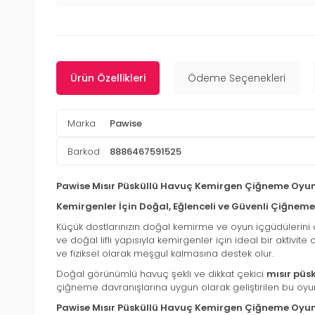
Ürün Özellikleri
Ödeme Seçenekleri
Marka
Pawise
Barkod
8886467591525
Pawise Mısır Püsküllü Havuç Kemirgen Çiğneme Oyu
Kemirgenler İçin Doğal, Eğlenceli ve Güvenli Çiğnem
Küçük dostlarınızın doğal kemirme ve oyun içgüdülerini
ve doğal lifli yapısıyla kemirgenler için ideal bir aktiv
ve fiziksel olarak meşgul kalmasına destek olur.
Doğal görünümlü havuç şekli ve dikkat çekici
mısır püs
çiğneme davranışlarına uygun olarak geliştirilen bu oyu
Pawise Mısır Püsküllü Havuç Kemirgen Çiğneme Oyunc