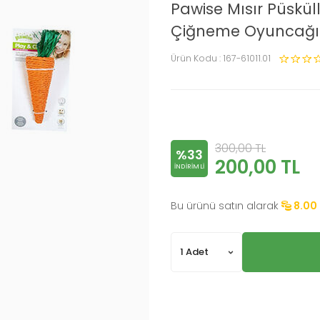
Pawise Mısır Püskü
Çiğneme Oyuncağı
Ürün Kodu :
167-61011.01
300,00
TL
%33
200,00
TL
INDIRIMLI
Bu ürünü satın alarak
8.00