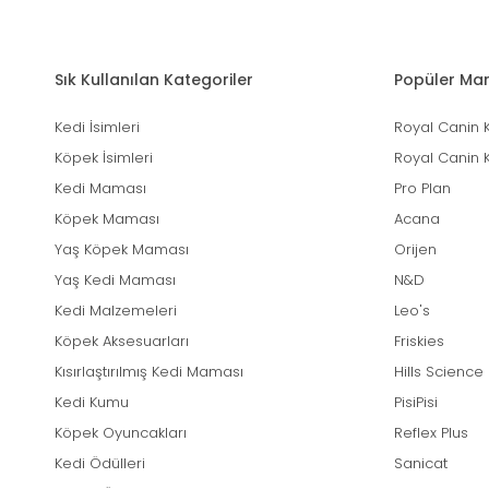
Sık Kullanılan Kategoriler
Popüler Mar
Kedi İsimleri
Royal Canin 
Köpek İsimleri
Royal Canin 
Kedi Maması
Pro Plan
Köpek Maması
Acana
Yaş Köpek Maması
Orijen
Yaş Kedi Maması
N&D
Kedi Malzemeleri
Leo's
Köpek Aksesuarları
Friskies
Kısırlaştırılmış Kedi Maması
Hills Science
Kedi Kumu
PisiPisi
Köpek Oyuncakları
Reflex Plus
Kedi Ödülleri
Sanicat