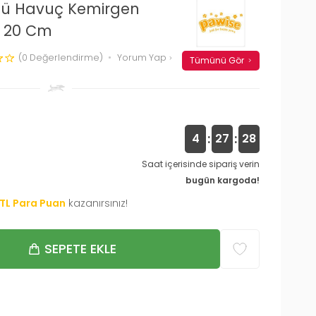
llü Havuç Kemirgen
 20 Cm
(0 Değerlendirme)
Yorum Yap
Tümünü Gör
:
:
4
27
27
Saat içerisinde sipariş verin
bugün kargoda!
TL Para Puan
kazanırsınız!
SEPETE EKLE