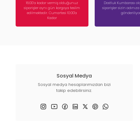
16:00’a kadar vermiş olduğunuz
Dostluk Kumbarası ola
siparişler aynı gün kargoya teslim
siparişler sizin adınız
edilmektedir. Cumartesi 10:00'a
gönderiliyor
Kadar
Sosyal Medya
Sosyal medya hesaplarımızdan bizi
takip edebilirsiniz.