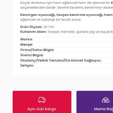
Küçük dostunuz için hem eğlenceli hem de işlevsel bir
k
seçeneklerden biridir. Sevimli tasarımı, kemirmeyi destek
Kemirgen oyuncağı, tavşan kemirme oyuncağı, hamst
eğlenceli ve kullanışlı bir tercih sunar.
Ürün Ölçüsü:
20 Cm
Kullanım Alanı:
Tavşan, hamster, guinea pig ve küçük k
Marka:
Menşei
Firma/Satıcı Bilgisi
Üretici Bilgisi:
İthalatçı/Yetkili Temsilci/İfa Hizmet Sağlayıcı:
İletişim:
Aynı Gün Kargo
Mama Bağ