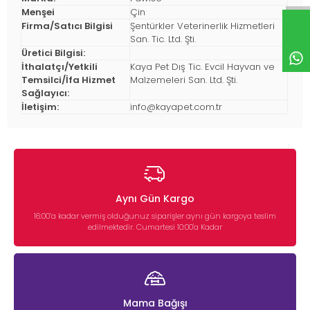
Menşei
Çin
Firma/Satıcı Bilgisi
Şentürkler Veterinerlik Hizmetleri
San. Tic. Ltd. Şti.
Üretici Bilgisi:
İthalatçı/Yetkili
Kaya Pet Dış Tic. Evcil Hayvan ve
Temsilci/İfa Hizmet
Malzemeleri San. Ltd. Şti.
Sağlayıcı:
İletişim:
info@kayapet.com.tr
Aynı Gün Kargo
16:00’a kadar vermiş olduğunuz siparişler aynı gün kargoya teslim
edilmektedir. Cumartesi 10:00'a Kadar
Mama Bağışı