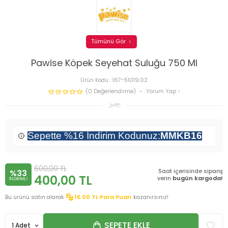
Tümünü Gör
Pawise Köpek Seyehat Suluğu 750 Ml
Ürün Kodu :
167-51019.02
(0 Değerlendirme)
Yorum Yap
Sepette %16 İndirim Kodunuz:
MMKB16
600,00
TL
Saat içerisinde sipariş
%33
400,00
TL
verin
bugün kargoda!
INDIRIMLI
Bu ürünü satın alarak
16.00
TL Para Puan
kazanırsınız!
SEPETE EKLE