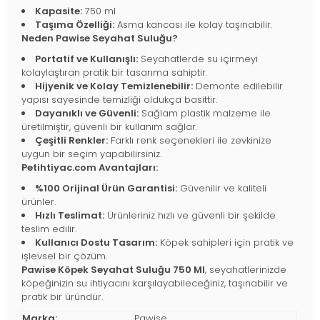
Kapasite:
750 ml
Taşıma Özelliği:
Asma kancası ile kolay taşınabilir.
Neden Pawise Seyahat Suluğu?
Portatif ve Kullanışlı:
Seyahatlerde su içirmeyi
kolaylaştıran pratik bir tasarıma sahiptir.
Hijyenik ve Kolay Temizlenebilir:
Demonte edilebilir
yapısı sayesinde temizliği oldukça basittir.
Dayanıklı ve Güvenli:
Sağlam plastik malzeme ile
üretilmiştir, güvenli bir kullanım sağlar.
Çeşitli Renkler:
Farklı renk seçenekleri ile zevkinize
uygun bir seçim yapabilirsiniz.
Petihtiyac.com Avantajları:
%100 Orijinal Ürün Garantisi:
Güvenilir ve kaliteli
ürünler.
Hızlı Teslimat:
Ürünleriniz hızlı ve güvenli bir şekilde
teslim edilir.
Kullanıcı Dostu Tasarım:
Köpek sahipleri için pratik ve
işlevsel bir çözüm.
Pawise Köpek Seyahat Suluğu 750 Ml
, seyahatlerinizde
köpeğinizin su ihtiyacını karşılayabileceğiniz, taşınabilir ve
pratik bir üründür.
Marka:
Pawise