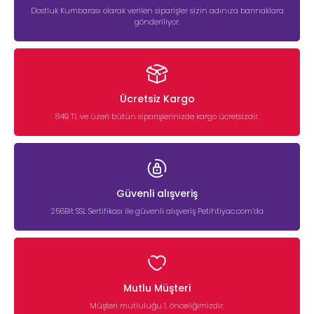
Dostluk Kumbarası olarak verilen siparişler sizin adınıza barınaklara
gönderiliyor.
Ücretsiz Kargo
849 TL ve üzeri bütün siparişlerinizde kargo ücretsizdir.
Güvenli alışveriş
256Bit SSL Sertifikası ile güvenli alışveriş Petihtiyac.com’da
Mutlu Müşteri
Müşteri mutluluğu 1. önceliğimizdir.