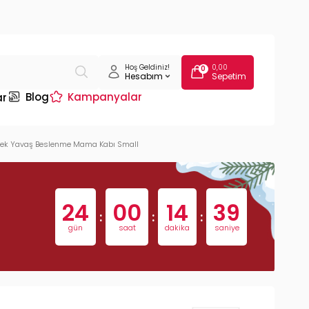
Hoş Geldiniz!
0,00
0
Hesabım
Sepetim
Blog
Kampanyalar
ar
öpek Yavaş Beslenme Mama Kabı Small
24
00
14
38
:
:
:
gün
saat
dakika
saniye