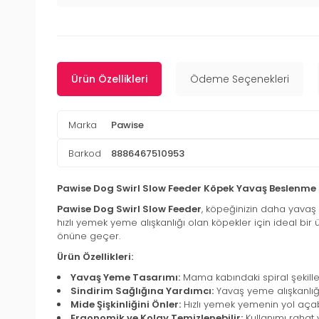
Ürün Özellikleri
Ödeme Seçenekleri
Marka
Pawise
Barkod
8886467510953
Pawise Dog Swirl Slow Feeder Köpek Yavaş Beslenm
Pawise Dog Swirl Slow Feeder
, köpeğinizin daha yavaş
hızlı yemek yeme alışkanlığı olan köpekler için ideal bir
önüne geçer.
Ürün Özellikleri:
Yavaş Yeme Tasarımı:
Mama kabındaki spiral şekille
Sindirim Sağlığına Yardımcı:
Yavaş yeme alışkanlığı 
Mide Şişkinliğini Önler:
Hızlı yemek yemenin yol açabi
Ergonomik ve Kolay Temizlenebilir:
Kullanımı rahat v