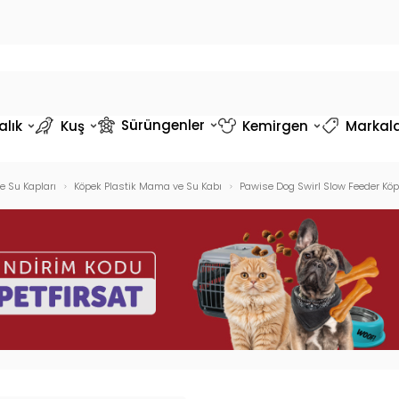
Sürüngenler
alık
Kuş
Kemirgen
Markal
 Su Kapları
Köpek Plastik Mama ve Su Kabı
Pawise Dog Swirl Slow Feeder K