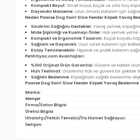
Kompakt Boyut:
Small boyut, küçük ve orta boy köpe
Dayanıklı Malzeme:
Uzun ömürlü kullanım için sağla
Neden Pawise Dog Swirl Slow Feeder Köpek Yavaş B
Sindirim Sağlığını Destekler:
Yavaş yemek, köpeğinizi
Mide Şişkinliği ve Kusmayı Önler:
Hızlı yemek yeme a
Kompakt ve Ergonomik Tasarım:
Küçük boyutlu köpek
Sağlam ve Dayanıklı:
Uzun süreli kullanım için kalite
Kolay Temizlenebilir:
Hijyenik ve pratik kullanım sağla
Petihtiyac.com Avantajları:
%100 Orijinal Ürün Garantisi:
Güvenli ve kaliteli ürün
Hızlı Teslimat:
Ürünleriniz hızlı ve güvenli bir şekilde te
Sağlıklı Beslenme:
Köpeğinizin sağlıklı beslenme alış
Pawise Dog Swirl Slow Feeder Köpek Yavaş Beslenm
Marka:
Menşei
Firma/Satıcı Bilgisi
Üretici Bilgisi:
İthalatçı/Yetkili Temsilci/İfa Hizmet Sağlayıcı:
İletişim: