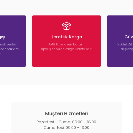
ışı
Ücretsiz Kargo
Güve
rak verilen
849 TL ve üzeri bütün
256Bit SSL
a barınaklara
siparişlerinizde kargo ücretsizdir.
alışver
.
Müşteri Hizmetleri
Pazartesi - Cuma: 09:00 - 18:00
Cumartesi: 09:00 - 13:00