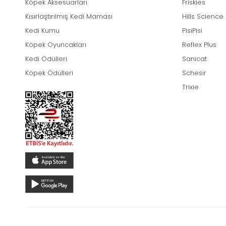
Köpek Aksesuarları
Friskies
Kısırlaştırılmış Kedi Maması
Hills Science
Kedi Kumu
PisiPisi
Köpek Oyuncakları
Reflex Plus
Kedi Ödülleri
Sanicat
Köpek Ödülleri
Schesir
Trixie