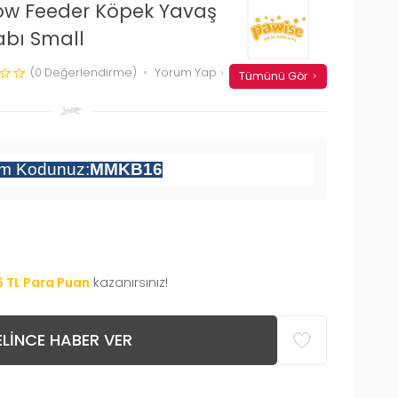
low Feeder Köpek Yavaş
bı Small
(0 Değerlendirme)
Yorum Yap
Tümünü Gör
im Kodunuz:
MMKB16
6
TL Para Puan
kazanırsınız!
LINCE HABER VER