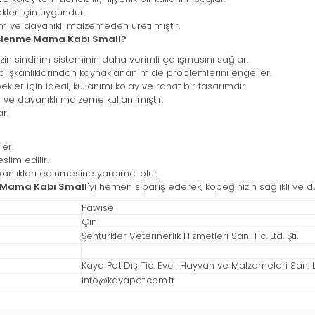
kler için uygundur.
m ve dayanıklı malzemeden üretilmiştir.
eslenme Mama Kabı Small?
n sindirim sisteminin daha verimli çalışmasını sağlar.
lışkanlıklarından kaynaklanan mide problemlerini engeller.
ler için ideal, kullanımı kolay ve rahat bir tasarımdır.
li ve dayanıklı malzeme kullanılmıştır.
r.
ler.
slim edilir.
kanlıkları edinmesine yardımcı olur.
e Mama Kabı Small
'yi hemen sipariş ederek, köpeğinizin sağlıklı ve d
Pawise
Çin
Şentürkler Veterinerlik Hizmetleri San. Tic. Ltd. Şti.
Kaya Pet Dış Tic. Evcil Hayvan ve Malzemeleri San. Ltd
info@kayapet.com.tr