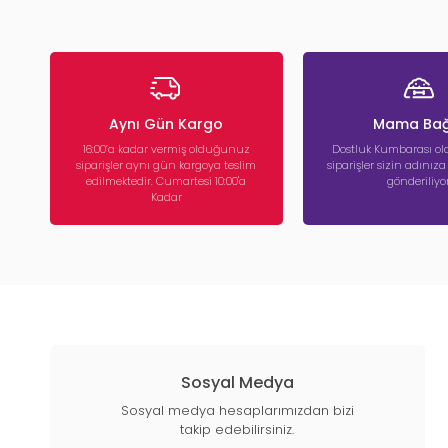
Aynı Gün Kargo
Mama Bağ
16:00’a kadar vermiş olduğunuz
Dostluk Kumbarası ola
siparişler aynı gün kargoya teslim
siparişler sizin adınız
edilmektedir. Cumartesi 10:00'a
gönderiliyor
Kadar
Sosyal Medya
Sosyal medya hesaplarımızdan bizi
takip edebilirsiniz.