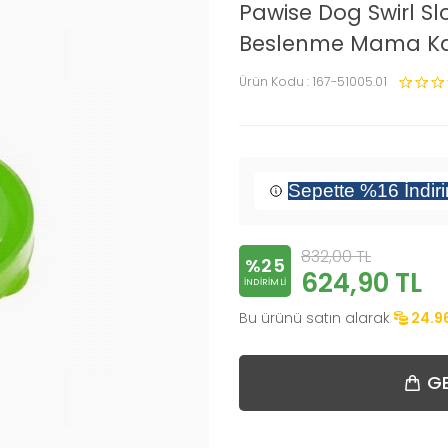
Pawise Dog Swirl S
Beslenme Mama Ka
Ürün Kodu :
167-51005.01
Sepette %16 İndir
832,00
TL
%25
624,90
TL
INDIRIMLI
Bu ürünü satın alarak
24.9
GE