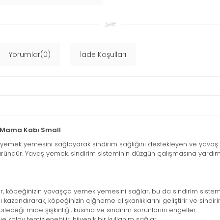
Yorumlar(0)
İade Koşulları
e Mama Kabı Small
 yemek yemesini sağlayarak sindirim sağlığını destekleyen ve yavaş y
 üründür. Yavaş yemek, sindirim sisteminin düzgün çalışmasına yardımcı
r, köpeğinizin yavaşça yemek yemesini sağlar, bu da sindirim sistemin
kazandırarak, köpeğinizin çiğneme alışkanlıklarını geliştirir ve sindir
leceği mide şişkinliği, kusma ve sindirim sorunlarını engeller.
e kolay temizlenebilir, hijyenik bir kullanım sağlar.