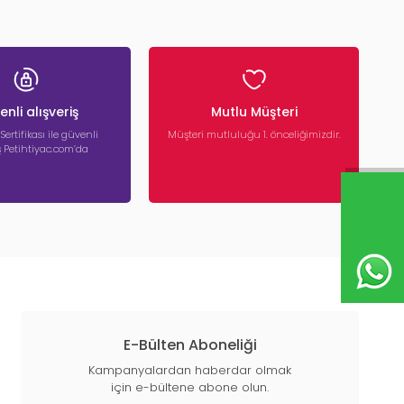
nli alışveriş
Mutlu Müşteri
 Sertifikası ile güvenli
Müşteri mutluluğu 1. önceliğimizdir.
iş Petihtiyac.com’da
E-Bülten Aboneliği
Kampanyalardan haberdar olmak
için e-bültene abone olun.