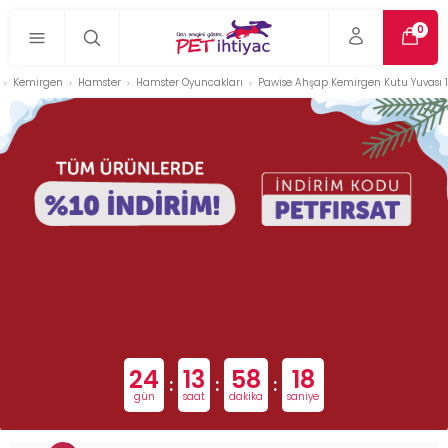
0
Kemirgen
Hamster
Hamster Oyuncakları
Pawise Ahşap Kemirgen Kutu Yuvası 1
24
13
58
17
:
:
:
gün
saat
dakika
saniye