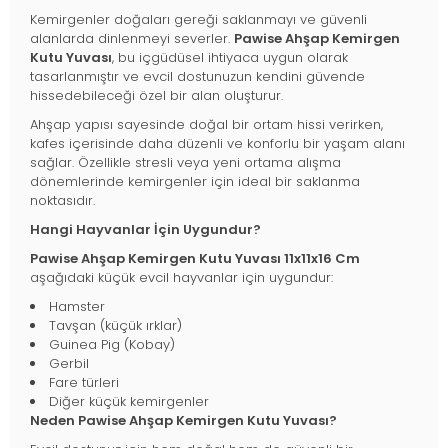
Kemirgenler doğaları gereği saklanmayı ve güvenli
alanlarda dinlenmeyi severler.
Pawise Ahşap Kemirgen
Kutu Yuvası
, bu içgüdüsel ihtiyaca uygun olarak
tasarlanmıştır ve evcil dostunuzun kendini güvende
hissedebileceği özel bir alan oluşturur.
Ahşap yapısı sayesinde doğal bir ortam hissi verirken,
kafes içerisinde daha düzenli ve konforlu bir yaşam alanı
sağlar. Özellikle stresli veya yeni ortama alışma
dönemlerinde kemirgenler için ideal bir saklanma
noktasıdır.
Hangi Hayvanlar İçin Uygundur?
Pawise Ahşap Kemirgen Kutu Yuvası 11x11x16 Cm
aşağıdaki küçük evcil hayvanlar için uygundur:
Hamster
Tavşan (küçük ırklar)
Guinea Pig (Kobay)
Gerbil
Fare türleri
Diğer küçük kemirgenler
Neden Pawise Ahşap Kemirgen Kutu Yuvası?