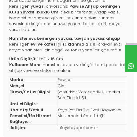
Evcil dostunuz için hem doğal hem de güvenli bir
kemirgen yuvası
arıyorsanız,
Pawise Ahşap Kemirgen
Kutu Yuvası 11x11x16 Cm
ideal bir tercihtir. Ahşap yapısı,
kompakt tasarımı ve güvenli saklanma alanı sunması
sayesinde küçük dostunuzun yaşam kalitesini artırmaya
yardımcı olur.
Hamster evi, kemirgen yuvası, tavşan yuvası, ahşap
kemirgen evi ve kafes içi saklanma alanı
arayan evcil
hayvan sahipleri için doğal ve fonksiyonel bir çözümdür.
Ürün Ölçüsü:
11 x 11 x 16 Cm
Kullanım Alanı:
Hamster, tavşan ve küçük kemirgenler için
ahşap yuva ve dinlenme alanı.
Marka:
Pawise
Menşei
Çin
Firma/Satıcı Bilgisi
Şentürkler Veterinerlik Hizmetleri
San. Tic. Ltd. Şti.
Üretici Bilgisi:
İthalatçı/Yetkili
Kaya Pet Dış Tic. Evcil Hayvan ve
Temsilci/İfa Hizmet
Malzemeleri San. Ltd. Şti.
Sağlayıcı:
İletişim:
info@kayapet.com.tr