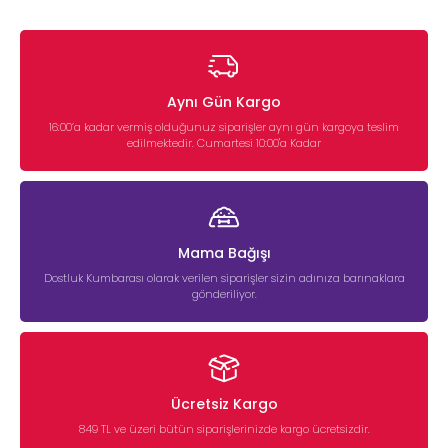
Aynı Gün Kargo
16:00’a kadar vermiş olduğunuz siparişler aynı gün kargoya teslim
edilmektedir. Cumartesi 10:00'a Kadar
Mama Bağışı
Dostluk Kumbarası olarak verilen siparişler sizin adınıza barınaklara
gönderiliyor.
Ücretsiz Kargo
849 TL ve üzeri bütün siparişlerinizde kargo ücretsizdir.