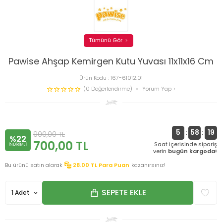
Tümünü Gör
Pawise Ahşap Kemirgen Kutu Yuvası 11x11x16 Cm
Ürün Kodu :
167-61012.01
(0 Değerlendirme)
Yorum Yap
5
:
58
:
19
900,00
TL
%22
700,00
TL
Saat içerisinde sipariş
INDIRIMLI
verin
bugün kargoda!
Bu ürünü satın alarak
28.00
TL Para Puan
kazanırsınız!
SEPETE EKLE