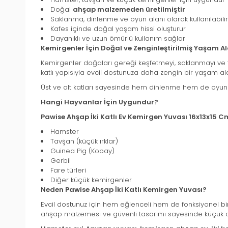
Doğal
ahşap malzemeden üretilmiştir
Saklanma, dinlenme ve oyun alanı olarak kullanılabilir
Kafes içinde doğal yaşam hissi oluşturur
Dayanıklı ve uzun ömürlü kullanım sağlar
Kemirgenler İçin Doğal ve Zenginleştirilmiş Yaşam Al
Kemirgenler doğaları gereği keşfetmeyi, saklanmayı ve f
katlı yapısıyla evcil dostunuza daha zengin bir yaşam al
Üst ve alt katları sayesinde hem dinlenme hem de oyun iç
Hangi Hayvanlar İçin Uygundur?
Pawise Ahşap İki Katlı Ev Kemirgen Yuvası 16x13x15 C
Hamster
Tavşan (küçük ırklar)
Guinea Pig (Kobay)
Gerbil
Fare türleri
Diğer küçük kemirgenler
Neden Pawise Ahşap İki Katlı Kemirgen Yuvası?
Evcil dostunuz için hem eğlenceli hem de fonksiyonel b
ahşap malzemesi ve güvenli tasarımı sayesinde küçük dos