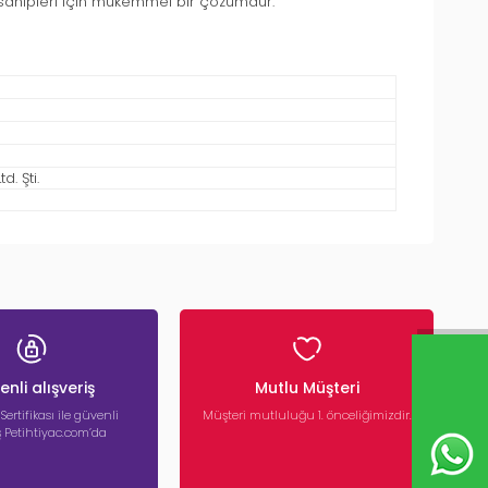
sahipleri için mükemmel bir çözümdür.
. Şti.
nli alışveriş
Mutlu Müşteri
 Sertifikası ile güvenli
Müşteri mutluluğu 1. önceliğimizdir.
iş Petihtiyac.com’da