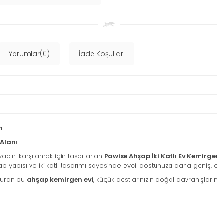
Yorumlar(0)
İade Koşulları
m
 Alanı
acını karşılamak için tasarlanan
Pawise Ahşap İki Katlı Ev Kemirge
 yapısı ve iki katlı tasarımı sayesinde evcil dostunuza daha geniş, e
turan bu
ahşap kemirgen evi
, küçük dostlarınızın doğal davranışları