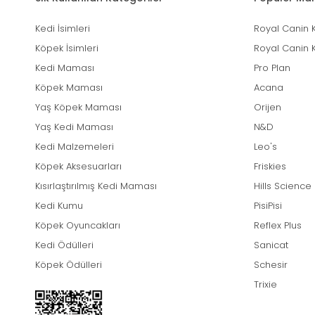
Kedi İsimleri
Royal Canin 
Köpek İsimleri
Royal Canin 
Kedi Maması
Pro Plan
Köpek Maması
Acana
Yaş Köpek Maması
Orijen
Yaş Kedi Maması
N&D
Kedi Malzemeleri
Leo's
Köpek Aksesuarları
Friskies
Kısırlaştırılmış Kedi Maması
Hills Science
Kedi Kumu
PisiPisi
Köpek Oyuncakları
Reflex Plus
Kedi Ödülleri
Sanicat
Köpek Ödülleri
Schesir
Trixie