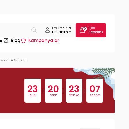
Hoş Geldiniz!
0,00
0
Hesabım
Sepetim
Blog
Kampanyalar
ar
uvası 16x13x15 Cm
23
20
23
06
:
:
:
gün
saat
dakika
saniye