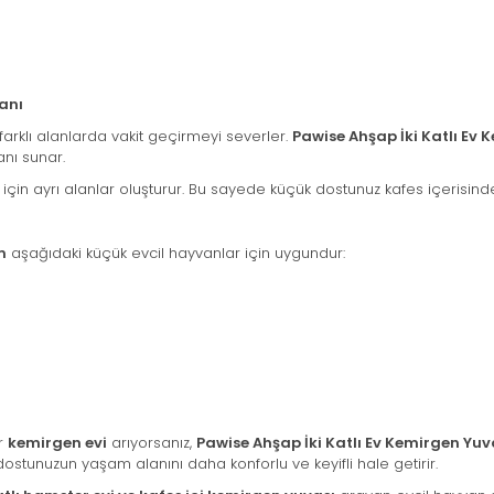
anı
arklı alanlarda vakit geçirmeyi severler.
Pawise Ahşap İki Katlı Ev 
anı sunar.
in ayrı alanlar oluşturur. Bu sayede küçük dostunuz kafes içerisinde
m
aşağıdaki küçük evcil hayvanlar için uygundur:
ir
kemirgen evi
arıyorsanız,
Pawise Ahşap İki Katlı Ev Kemirgen Yuv
tunuzun yaşam alanını daha konforlu ve keyifli hale getirir.