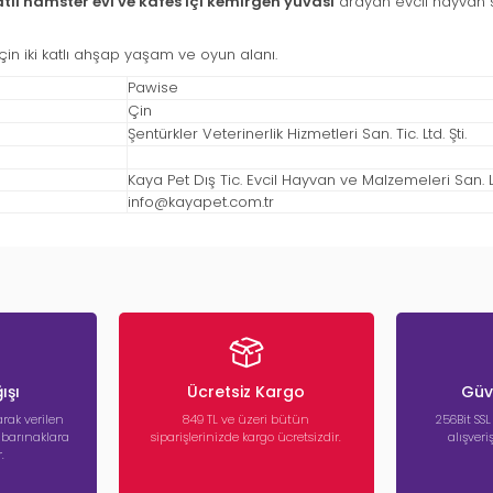
tlı hamster evi ve kafes içi kemirgen yuvası
arayan evcil hayvan 
in iki katlı ahşap yaşam ve oyun alanı.
Pawise
Çin
Şentürkler Veterinerlik Hizmetleri San. Tic. Ltd. Şti.
Kaya Pet Dış Tic. Evcil Hayvan ve Malzemeleri San. Ltd
info@kayapet.com.tr
ışı
Ücretsiz Kargo
Güve
rak verilen
849 TL ve üzeri bütün
256Bit SSL
a barınaklara
siparişlerinizde kargo ücretsizdir.
alışver
.