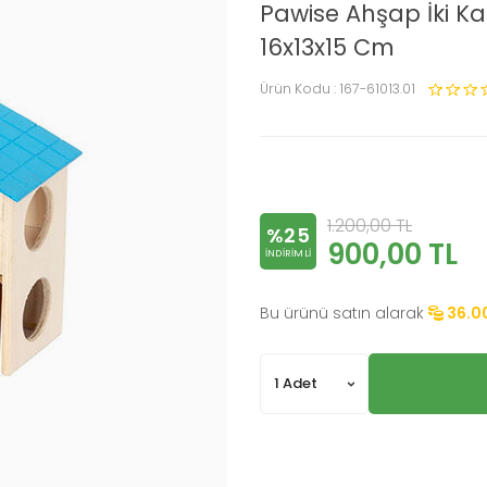
Pawise Ahşap İki Ka
16x13x15 Cm
Ürün Kodu :
167-61013.01
1.200,00
TL
%25
900,00
TL
INDIRIMLI
Bu ürünü satın alarak
36.0