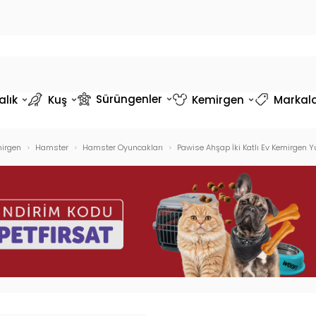
Sürüngenler
alık
Kuş
Kemirgen
Markal
irgen
Hamster
Hamster Oyuncakları
Pawise Ahşap İki Katlı Ev Kemirgen Y