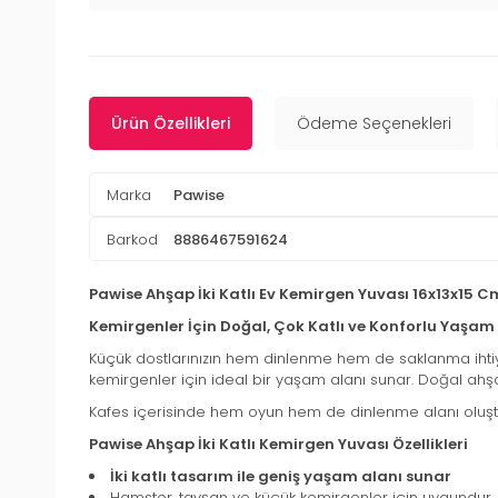
Ürün Özellikleri
Ödeme Seçenekleri
Marka
Pawise
Barkod
8886467591624
Pawise Ahşap İki Katlı Ev Kemirgen Yuvası 16x13x15 C
Kemirgenler İçin Doğal, Çok Katlı ve Konforlu Yaşam
Küçük dostlarınızın hem dinlenme hem de saklanma ihtiy
kemirgenler için ideal bir yaşam alanı sunar. Doğal ahşap
Kafes içerisinde hem oyun hem de dinlenme alanı oluş
Pawise Ahşap İki Katlı Kemirgen Yuvası Özellikleri
İki katlı tasarım ile geniş yaşam alanı sunar
Hamster, tavşan ve küçük kemirgenler için uygundur