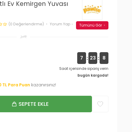
tlı Ev Kemirgen Yuvası
(0 Değerlendirme)
Yorum Yap
Tümünü Gör
:
:
7
23
7
Saat içerisinde sipariş verin
bugün kargoda!
0
TL Para Puan
kazanırsınız!
SEPETE EKLE