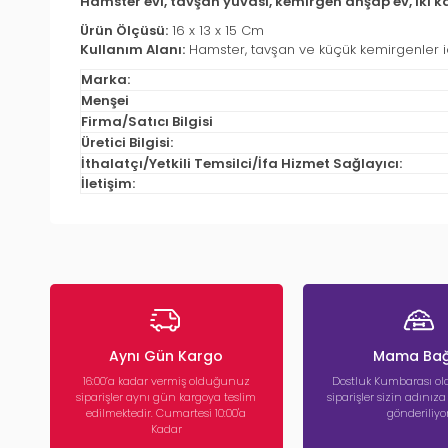
Hamster evi, tavşan yuvası, kemirgen ahşap ev, iki ka
Ürün Ölçüsü:
16 x 13 x 15 Cm
Kullanım Alanı:
Hamster, tavşan ve küçük kemirgenler iç
Marka:
Menşei
Firma/Satıcı Bilgisi
Üretici Bilgisi:
İthalatçı/Yetkili Temsilci/İfa Hizmet Sağlayıcı:
İletişim:
Aynı Gün Kargo
Mama Bağ
16:00’a kadar vermiş olduğunuz
Dostluk Kumbarası ola
siparişler aynı gün kargoya teslim
siparişler sizin adınız
edilmektedir. Cumartesi 10:00'a
gönderiliyor
Kadar