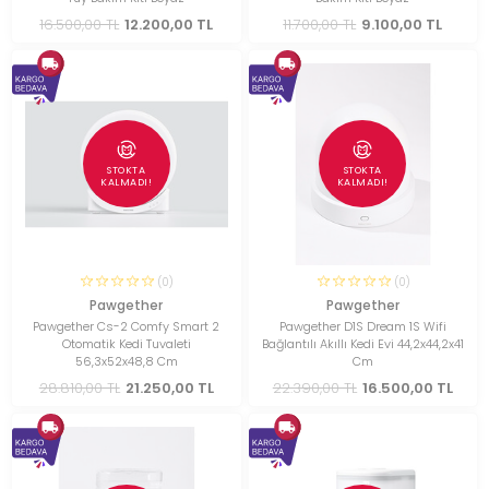
16.500,00 TL
12.200,00 TL
11.700,00 TL
9.100,00 TL
STOKTA
STOKTA
KALMADI!
KALMADI!
(0)
(0)
Pawgether
Pawgether
Pawgether Cs-2 Comfy Smart 2
Pawgether D1S Dream 1S Wifi
Otomatik Kedi Tuvaleti
Bağlantılı Akıllı Kedi Evi 44,2x44,2x41
56,3x52x48,8 Cm
Cm
28.810,00 TL
21.250,00 TL
22.390,00 TL
16.500,00 TL