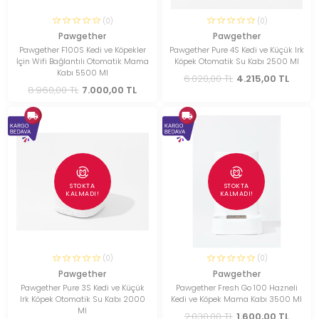
(0)
(0)
Pawgether
Pawgether
Pawgether F100S Kedi ve Köpekler
Pawgether Pure 4S Kedi ve Küçük Irk
İçin Wifi Bağlantılı Otomatik Mama
Köpek Otomatik Su Kabı 2500 Ml
Kabı 5500 Ml
6.020,00 TL
4.215,00 TL
8.960,00 TL
7.000,00 TL
STOKTA
STOKTA
KALMADI!
KALMADI!
(0)
(0)
Pawgether
Pawgether
Pawgether Pure 3S Kedi ve Küçük
Pawgether Fresh Go 100 Hazneli
Irk Köpek Otomatik Su Kabı 2000
Kedi ve Köpek Mama Kabı 3500 Ml
Ml
2.030,00 TL
1.600,00 TL