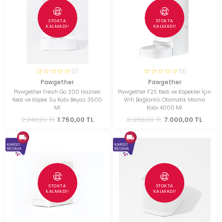
STOKTA
STOKTA
KALMADI!
KALMADI!
(0)
(0)
Pawgether
Pawgether
Pawgether Fresh Go 200 Hazneli
Pawgether F2S Kedi ve Köpekler İçin
Kedi ve Köpek Su Kabı Beyaz 3500
Wifi Bağlantılı Otomatik Mama
Ml
Kabı 4000 Ml
2.240,00 TL
1.750,00 TL
8.950,00 TL
7.000,00 TL
STOKTA
STOKTA
KALMADI!
KALMADI!