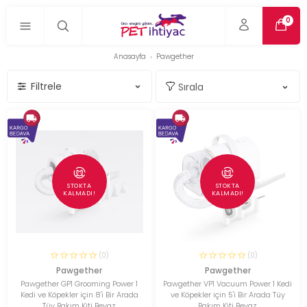
0
Anasayfa
Pawgether
Filtrele
STOKTA
STOKTA
KALMADI!
KALMADI!
(0)
(0)
Pawgether
Pawgether
Pawgether GP1 Grooming Power 1
Pawgether VP1 Vacuum Power 1 Kedi
Kedi ve Köpekler için 8'i Bir Arada
ve Köpekler için 5'i Bir Arada Tüy
Tüy Bakım Kiti Beyaz
Bakım Kiti Beyaz