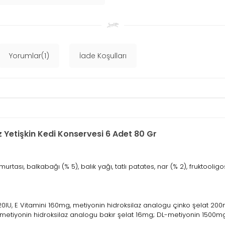
Yorumlar(1)
İade Koşulları
z Yetişkin Kedi Konservesi 6 Adet 80 Gr
rtası, balkabağı (% 5), balık yağı, tatlı patates, nar (% 2), fruktooligosa
20IU, E Vitamini 160mg, metiyonin hidroksilaz analogu çinko şelat 2
metiyonin hidroksilaz analogu bakır şelat 16mg; DL-metiyonin 1500mg