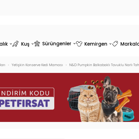
Sürüngenler
alık
Kuş
Kemirgen
Markal
arı
Yetişkin Konserve Kedi Maması
N&D Pumpkin Balkabaklı Tavuklu Narlı Tahı