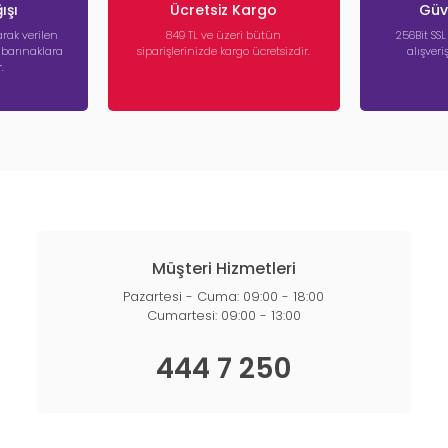
ışı
Ücretsiz Kargo
Güve
rak verilen
849 TL ve üzeri bütün
256Bit SSL
a barınaklara
siparişlerinizde kargo ücretsizdir.
alışver
.
Müşteri Hizmetleri
Pazartesi - Cuma: 09:00 - 18:00
Cumartesi: 09:00 - 13:00
444 7 250