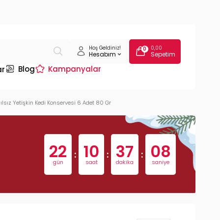
Hoş Geldiniz!
0,00
0
Hesabım
Sepetim
Blog
Kampanyalar
ar
lsız Yetişkin Kedi Konservesi 6 Adet 80 Gr
22
10
37
07
:
:
:
gün
saat
dakika
saniye