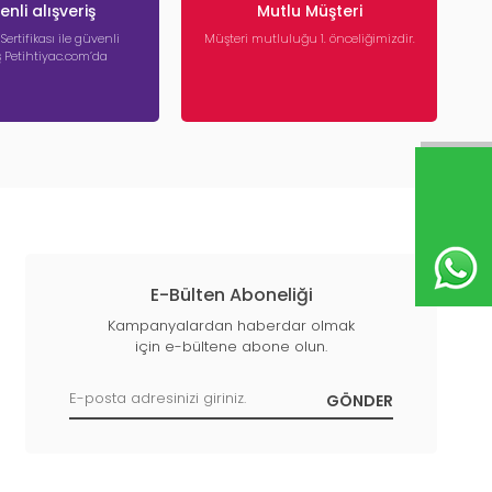
nli alışveriş
Mutlu Müşteri
 Sertifikası ile güvenli
Müşteri mutluluğu 1. önceliğimizdir.
iş Petihtiyac.com’da
E-Bülten Aboneliği
Kampanyalardan haberdar olmak
için e-bültene abone olun.