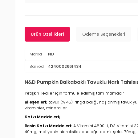
Ürün Özellikleri
Ödeme Seçenekleri
Marka
ND
Barkod
4240002661434
N&D Pumpkin Balkabaklı Tavuklu Narlı Tahılsı
Yetişkin kediler için formüle edilmiş tam mamadır
Bileşenleri;
tavuk (% 45), ringa balığı, haşlanmış tavuk yumu
vitaminler, mineraller.
Katkı Maddeleri;
Besin Katkı Maddeleri:
A Vitamini 4800IU, D3 Vitamini 3
40mg; metiyonin hidroksilaz analoğu demir şelat 70mg; 