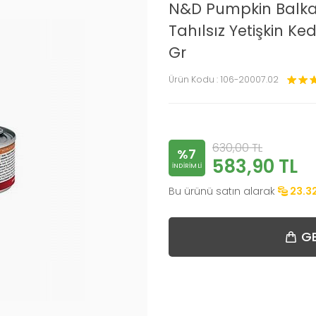
N&D Pumpkin Balkab
Tahılsız Yetişkin Ke
Gr
Ürün Kodu :
106-20007.02
630,00
TL
%7
583,90
TL
INDIRIMLI
Bu ürünü satın alarak
23.3
GE