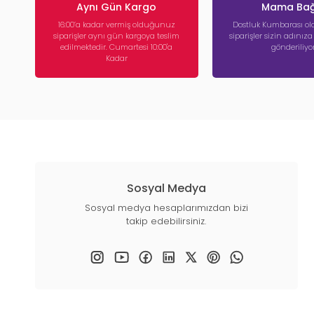
Aynı Gün Kargo
Mama Bağ
16:00’a kadar vermiş olduğunuz
Dostluk Kumbarası ola
siparişler aynı gün kargoya teslim
siparişler sizin adınız
edilmektedir. Cumartesi 10:00'a
gönderiliyor
Kadar
Sosyal Medya
Sosyal medya hesaplarımızdan bizi
takip edebilirsiniz.