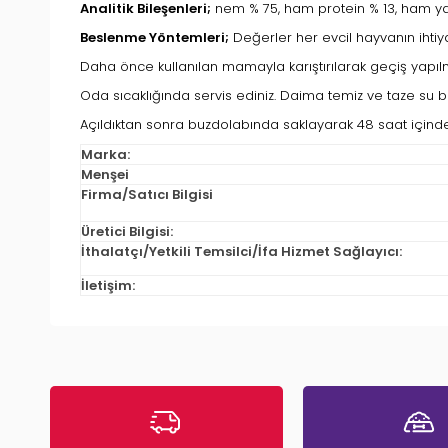
Analitik Bileşenleri;
nem % 75, ham protein % 13, ham yağ 
Beslenme Yöntemleri;
Değerler her evcil hayvanın ihtiya
Daha önce kullanılan mamayla karıştırılarak geçiş yapılma
Oda sıcaklığında servis ediniz. Daima temiz ve taze su bu
Açıldıktan sonra buzdolabında saklayarak 48 saat içinde 
Marka:
Menşei
Firma/Satıcı Bilgisi
Üretici Bilgisi:
İthalatçı/Yetkili Temsilci/İfa Hizmet Sağlayıcı:
İletişim: