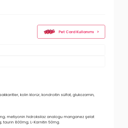
Pet Card Kullanımı
kkaritler, kolin klorür, kondroitin sülfat, glukozamin,
00mg; metiyonin hidroksilaz analogu manganez şelat
; taurin 800mg; L-Karnitin 50mg.