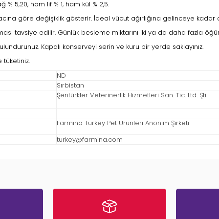
% 5,20, ham lif % 1, ham kül % 2,5.
cına göre değişiklik gösterir. İdeal vücut ağırlığına gelinceye kadar
sı tavsiye edilir. Günlük besleme miktarını iki ya da daha fazla öğüne
lundurunuz. Kapalı konserveyi serin ve kuru bir yerde saklayınız.
tüketiniz.
ND
Sırbistan
Şentürkler Veterinerlik Hizmetleri San. Tic. Ltd. Şti.
Farmina Turkey Pet Ürünleri Anonim Şirketi
turkey@farmina.com