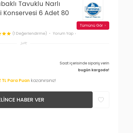
aklı Tavuklu Narlı
di Konservesi 6 Adet 80
Tümünü Gör
(1 Değerlendirme)
Yorum Yap
Saat içerisinde sipariş verin
bugün kargoda!
2
TL Para Puan
kazanırsınız!
LINCE HABER VER