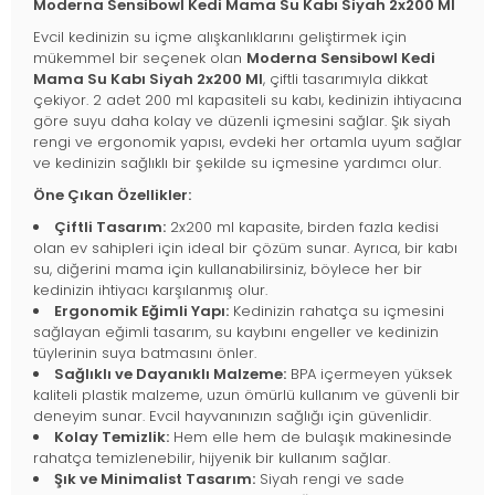
Moderna Sensibowl Kedi Mama Su Kabı Siyah 2x200 Ml
Evcil kedinizin su içme alışkanlıklarını geliştirmek için
mükemmel bir seçenek olan
Moderna Sensibowl Kedi
Mama Su Kabı Siyah 2x200 Ml
, çiftli tasarımıyla dikkat
çekiyor. 2 adet 200 ml kapasiteli su kabı, kedinizin ihtiyacına
göre suyu daha kolay ve düzenli içmesini sağlar. Şık siyah
rengi ve ergonomik yapısı, evdeki her ortamla uyum sağlar
ve kedinizin sağlıklı bir şekilde su içmesine yardımcı olur.
Öne Çıkan Özellikler:
Çiftli Tasarım:
2x200 ml kapasite, birden fazla kedisi
olan ev sahipleri için ideal bir çözüm sunar. Ayrıca, bir kabı
su, diğerini mama için kullanabilirsiniz, böylece her bir
kedinizin ihtiyacı karşılanmış olur.
Ergonomik Eğimli Yapı:
Kedinizin rahatça su içmesini
sağlayan eğimli tasarım, su kaybını engeller ve kedinizin
tüylerinin suya batmasını önler.
Sağlıklı ve Dayanıklı Malzeme:
BPA içermeyen yüksek
kaliteli plastik malzeme, uzun ömürlü kullanım ve güvenli bir
deneyim sunar. Evcil hayvanınızın sağlığı için güvenlidir.
Kolay Temizlik:
Hem elle hem de bulaşık makinesinde
rahatça temizlenebilir, hijyenik bir kullanım sağlar.
Şık ve Minimalist Tasarım:
Siyah rengi ve sade