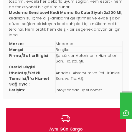
tasarımı, evdeki her dekorla uyum sağlar. Hem estetik hem
de fonksiyonel bir çözüm sunar.
Moderna Sensibowl Kedi Mama Su Kabı Siyah 2x200 Ml
,
kedinizin su içme alışkanlıklarını geliştirmek ve evde şık bir
düzen sağlamak isteyen kedi sahipleri için mükemmel bir
tercihtir. Hem pratik hem de şık bir seçenek arayanlar için
ideal!
Marka:
Moderna
Menşei
Belçika
Firma/Satıcı Bilgisi
Şentürkler Veterinerlik Hizmetleri
San. Tic. Ltd. Şti.
Üretici Bilgisi:
İthalatçı/Yetkili
Anadolu Akvaryum ve Pet Ürünleri
Temsilci/İfa Hizmet
San. ve Tic. A.Ş.
Sağlayıcı:
İletişim:
info@anadolupet.com.tr
Aynı Gün Kargo