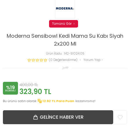
Tümünü Gör
Moderna Sensibowl Kedi Mama Su Kabı Siyah
2x200 Ml
Ürün Kodu :
142-51024.05
(0 Değerlendirme)
Yorum Yap
400,00
TL
%19
323,90
TL
INDIRIMLI
Bu ürünü satın alarak
12.92
TL Para Puan
kazanırsınız!
GELINCE HABER VER