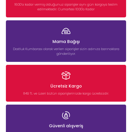
16:00’a kadar vermiş olduğunuz siparişler aynı gün kargoya teslim
edilmektedir. Cumartesi 10:00'a Kadar
Mama Bağışı
Dostluk Kumbarası olarak verilen siparişler sizin adınıza barınaklara
gönderiliyor.
Ücretsiz Kargo
849 TL ve üzeri bütün siparişlerinizde kargo ücretsizdir.
Güvenli alışveriş