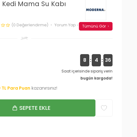
 Kedi Mama Su Kabı
(0 Değerlendirme)
Yorum Yap
Tümünü Gör
:
:
8
4
35
Saat içerisinde sipariş verin
bugün kargoda!
0
TL Para Puan
kazanırsınız!
SEPETE EKLE