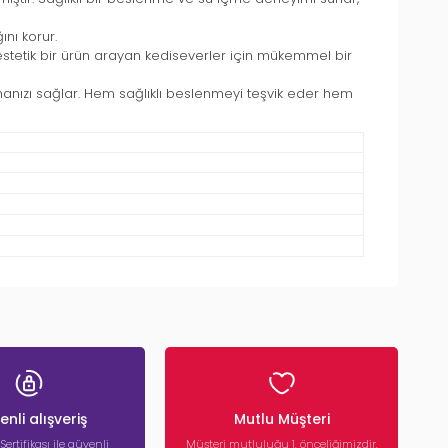
nı korur.
stetik bir ürün arayan kediseverler için mükemmel bir
lamanızı sağlar. Hem sağlıklı beslenmeyi teşvik eder hem
nli alışveriş
Mutlu Müşteri
 Sertifikası ile güvenli
Müşteri mutluluğu 1. önceliğimizdir.