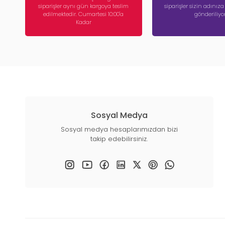
siparişler aynı gün kargoya teslim
siparişler sizin adınız
edilmektedir. Cumartesi 10:00'a
gönderiliyor
Kadar
Sosyal Medya
Sosyal medya hesaplarımızdan bizi
takip edebilirsiniz.