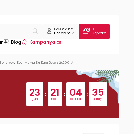
Hoş Geldiniz!
0,00
0
Hesabım
Sepetim
Blog
Kampanyalar
ar
Sensibowl Kedi Mama Su Kabı Beyaz 2x200 Ml
23
21
04
34
:
:
:
gün
saat
dakika
saniye