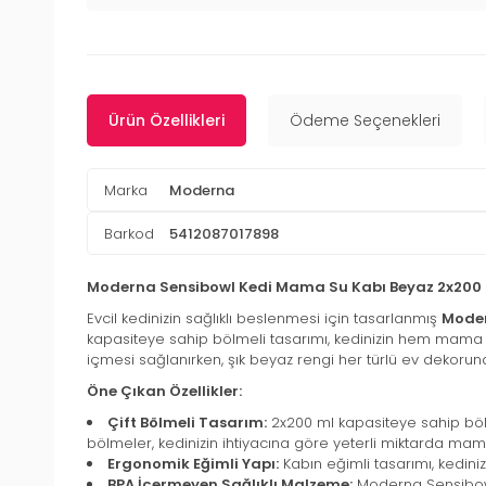
Ürün Özellikleri
Ödeme Seçenekleri
Marka
Moderna
Barkod
5412087017898
Moderna Sensibowl Kedi Mama Su Kabı Beyaz 2x200 
Evcil kedinizin sağlıklı beslenmesi için tasarlanmış
Moder
kapasiteye sahip bölmeli tasarımı, kedinizin hem mama he
içmesi sağlanırken, şık beyaz rengi her türlü ev dekoru
Öne Çıkan Özellikler:
Çift Bölmeli Tasarım:
2x200 ml kapasiteye sahip bölme
bölmeler, kedinizin ihtiyacına göre yeterli miktarda mam
Ergonomik Eğimli Yapı:
Kabın eğimli tasarımı, kedini
BPA İçermeyen Sağlıklı Malzeme:
Moderna Sensibowl 