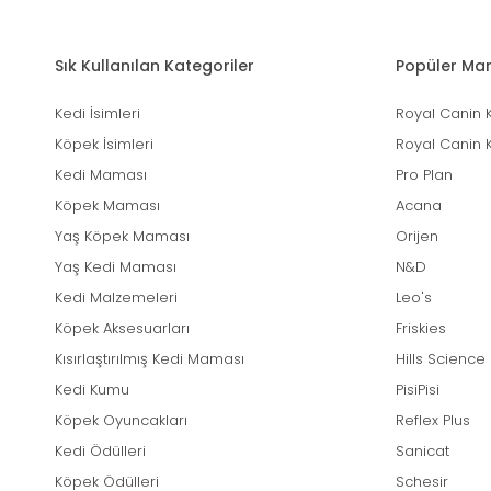
Sık Kullanılan Kategoriler
Popüler Mar
Kedi İsimleri
Royal Canin 
Köpek İsimleri
Royal Canin 
Kedi Maması
Pro Plan
Köpek Maması
Acana
Yaş Köpek Maması
Orijen
Yaş Kedi Maması
N&D
Kedi Malzemeleri
Leo's
Köpek Aksesuarları
Friskies
Kısırlaştırılmış Kedi Maması
Hills Science
Kedi Kumu
PisiPisi
Köpek Oyuncakları
Reflex Plus
Kedi Ödülleri
Sanicat
Köpek Ödülleri
Schesir