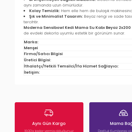
aynı zamanda uzun ömürlüdür.
Kolay Temizlik:
Hem elle hem de bulaşık makinesinde ra
Şık ve Minimalist Tasarım:
Beyaz rengi ve sade tasa
tercihtir.
Moderna Sensibowl Kedi Mama Su Kabı Beyaz 2x200 
de evdeki dekorla uyumlu estetik bir görünüm sunar.
Marka:
Menşei
Firma/Satıcı Bilgisi
Üretici Bilgisi:
İthalatçı/Yetkili Temsilci/İfa Hizmet Sağlayıcı:
İletişim:
Aynı Gün Kargo
Mama Bağ
16:00’a kadar vermiş olduğunuz
Dostluk Kumbarası ola