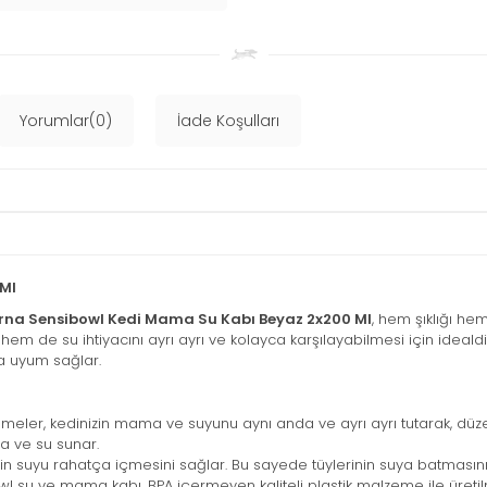
Yorumlar(0)
İade Koşulları
Ml
na Sensibowl Kedi Mama Su Kabı Beyaz 2x200 Ml
, hem şıklığı he
m de su ihtiyacını ayrı ayrı ve kolayca karşılayabilmesi için ideald
na uyum sağlar.
ler, kedinizin mama ve suyunu aynı anda ve ayrı ayrı tutarak, düzenli
a ve su sunar.
zin suyu rahatça içmesini sağlar. Bu sayede tüylerinin suya batmasını
su ve mama kabı, BPA içermeyen kaliteli plastik malzeme ile üretilm