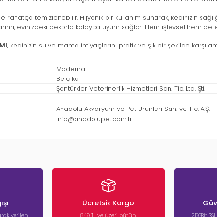
hatça temizlenebilir. Hijyenik bir kullanım sunarak, kedinizin sağlığı
rımı, evinizdeki dekorla kolayca uyum sağlar. Hem işlevsel hem de e
Ml
, kedinizin su ve mama ihtiyaçlarını pratik ve şık bir şekilde karşı
Moderna
Belçika
Şentürkler Veterinerlik Hizmetleri San. Tic. Ltd. Şti.
Anadolu Akvaryum ve Pet Ürünleri San. ve Tic. A.Ş.
info@anadolupet.com.tr
ışı
Ücretsiz Kargo
Güve
rak verilen
849 TL ve üzeri bütün
256Bit SSL