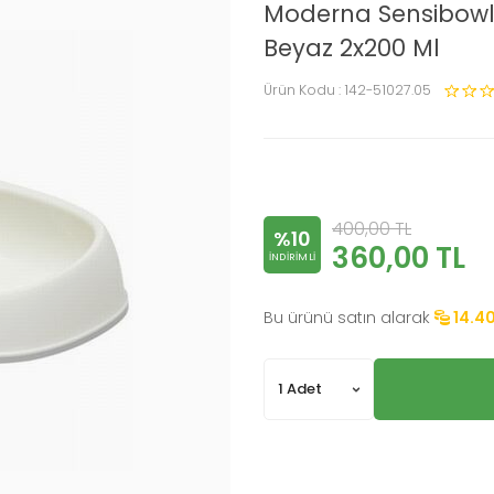
Moderna Sensibowl
Beyaz 2x200 Ml
Ürün Kodu :
142-51027.05
400,00
TL
%10
360,00
TL
INDIRIMLI
Bu ürünü satın alarak
14.4