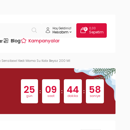
Hoş Geldiniz!
0,00
0
Hesabım
Sepetim
Blog
Kampanyalar
ar
 Sensibowl Kedi Mama Su Kabı Beyaz 200 Ml
25
09
44
57
:
:
:
gün
saat
dakika
saniye