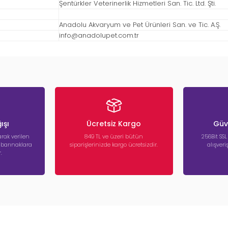
Şentürkler Veterinerlik Hizmetleri San. Tic. Ltd. Şti.
Anadolu Akvaryum ve Pet Ürünleri San. ve Tic. A.Ş.
info@anadolupet.com.tr
ışı
Ücretsiz Kargo
Güve
rak verilen
849 TL ve üzeri bütün
256Bit SSL
a barınaklara
siparişlerinizde kargo ücretsizdir.
alışver
.