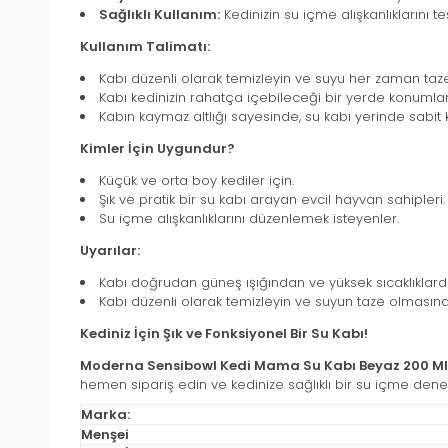
Sağlıklı Kullanım:
Kedinizin su içme alışkanlıklarını t
Kullanım Talimatı:
Kabı düzenli olarak temizleyin ve suyu her zaman taze
Kabı kedinizin rahatça içebileceği bir yerde konumlan
Kabın kaymaz altlığı sayesinde, su kabı yerinde sabit k
Kimler İçin Uygundur?
Küçük ve orta boy kediler için.
Şık ve pratik bir su kabı arayan evcil hayvan sahipleri.
Su içme alışkanlıklarını düzenlemek isteyenler.
Uyarılar:
Kabı doğrudan güneş ışığından ve yüksek sıcaklıklard
Kabı düzenli olarak temizleyin ve suyun taze olmasına
Kediniz İçin Şık ve Fonksiyonel Bir Su Kabı!
Moderna Sensibowl Kedi Mama Su Kabı Beyaz 200 Ml
hemen sipariş edin ve kedinize sağlıklı bir su içme dene
Marka:
Menşei