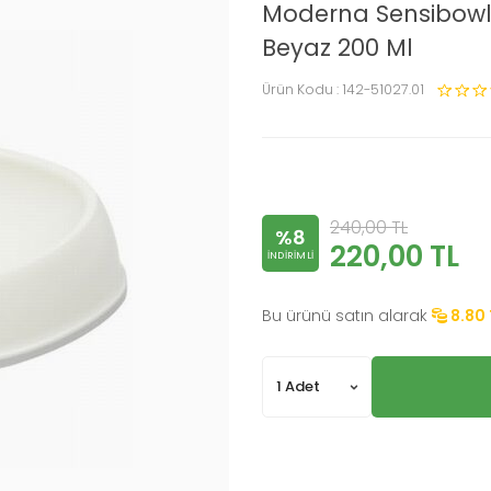
Moderna Sensibowl
Beyaz 200 Ml
Ürün Kodu :
142-51027.01
240,00
TL
%8
220,00
TL
INDIRIMLI
Bu ürünü satın alarak
8.80