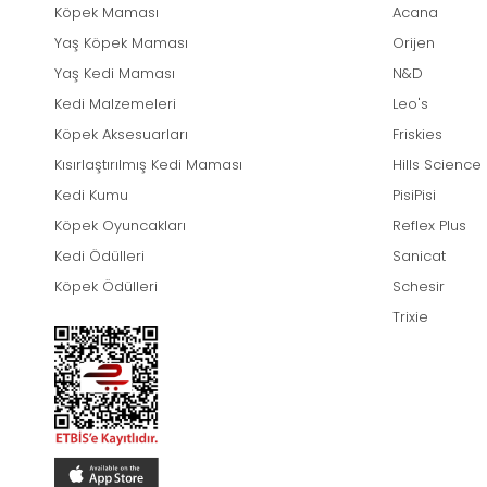
Köpek Maması
Acana
Yaş Köpek Maması
Orijen
Yaş Kedi Maması
N&D
Kedi Malzemeleri
Leo's
Köpek Aksesuarları
Friskies
Kısırlaştırılmış Kedi Maması
Hills Science
Kedi Kumu
PisiPisi
Köpek Oyuncakları
Reflex Plus
Kedi Ödülleri
Sanicat
Köpek Ödülleri
Schesir
Trixie