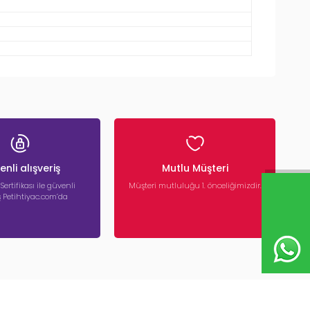
nli alışveriş
Mutlu Müşteri
 Sertifikası ile güvenli
Müşteri mutluluğu 1. önceliğimizdir.
iş Petihtiyac.com’da