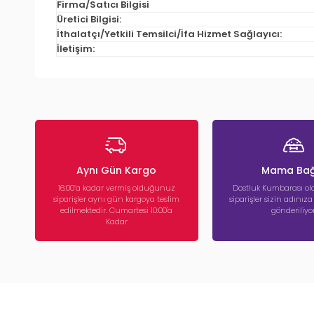
Firma/Satıcı Bilgisi
Üretici Bilgisi:
İthalatçı/Yetkili Temsilci/İfa Hizmet Sağlayıcı:
İletişim:
Aynı Gün Kargo
Mama Bağ
16:00’a kadar vermiş olduğunuz
Dostluk Kumbarası ola
siparişler aynı gün kargoya teslim
siparişler sizin adınız
edilmektedir. Cumartesi 10:00'a
gönderiliyor
Kadar