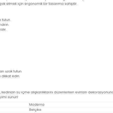
eşvik etmek için ergonomik bir tasarıma sahiptir.
 tutun.
dırın.
alır.
an uzak tutun.
 dikkat edin.
, kedinizin su içme alışkanlıklarını düzenlerken evinizin dekorasyonu
yimi sunun!
Moderna
Belçika