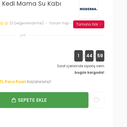
 Kedi Mama Su Kabı
(0 Değerlendirme)
Yorum Yap
Tümünü Gör
:
:
1
44
58
Saat içerisinde sipariş verin
bugün kargoda!
TL Para Puan
kazanırsınız!
SEPETE EKLE