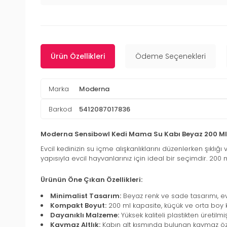
Ürün Özellikleri
Ödeme Seçenekleri
Marka
Moderna
Barkod
5412087017836
Moderna Sensibowl Kedi Mama Su Kabı Beyaz 200 Ml
Evcil kedinizin su içme alışkanlıklarını düzenlerken şıklı
yapısıyla evcil hayvanlarınız için ideal bir seçimdir. 20
Ürünün Öne Çıkan Özellikleri:
Minimalist Tasarım:
Beyaz renk ve sade tasarımı, ev
Kompakt Boyut:
200 ml kapasite, küçük ve orta boy ked
Dayanıklı Malzeme:
Yüksek kaliteli plastikten üretilm
Kaymaz Altlık:
Kabın alt kısmında bulunan kaymaz öze