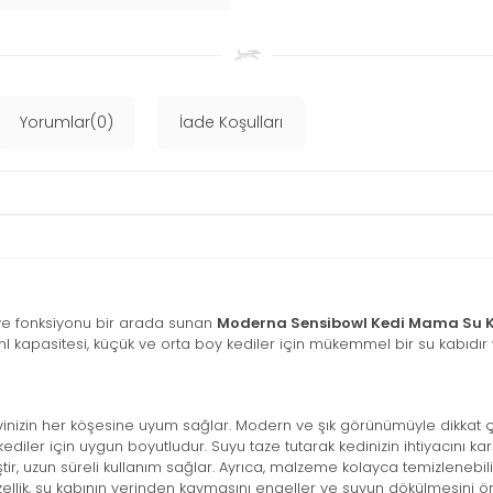
Yorumlar(0)
İade Koşulları
ğı ve fonksiyonu bir arada sunan
Moderna Sensibowl Kedi Mama Su K
0 ml kapasitesi, küçük ve orta boy kediler için mükemmel bir su kabıdır
inizin her köşesine uyum sağlar. Modern ve şık görünümüyle dikkat ç
iler için uygun boyutludur. Suyu taze tutarak kedinizin ihtiyacını karş
iştir, uzun süreli kullanım sağlar. Ayrıca, malzeme kolayca temizlenebili
llik, su kabının yerinden kaymasını engeller ve suyun dökülmesini ön