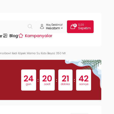
Hoş Geldiniz!
0,00
0
Hesabım
Sepetim
Blog
Kampanyalar
ar
nsibowl Kedi Köpek Mama Su Kabı Beyaz 350 Ml
24
20
21
41
:
:
:
gün
saat
dakika
saniye