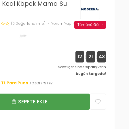
 Kedi Köpek Mama Su
(0 Değerlendirme)
Yorum Yap
Tümünü Gör
:
:
12
21
42
Saat içerisinde sipariş verin
bugün kargoda!
0
TL Para Puan
kazanırsınız!
SEPETE EKLE