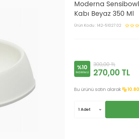
Moderna Sensibowl
Kabı Beyaz 350 Ml
Ürün Kodu :
142-51027.02
300,00
TL
%10
270,00
TL
INDIRIMLI
Bu ürünü satın alarak
10.8