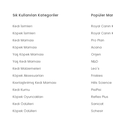
Sık Kullanılan Kategoriler
Popüler Mar
Kedi İsimleri
Royal Canin 
Köpek İsimleri
Royal Canin 
Kedi Maması
Pro Plan
Köpek Maması
Acana
Yaş Köpek Maması
Orijen
Yaş Kedi Maması
N&D
Kedi Malzemeleri
Leo's
Köpek Aksesuarları
Friskies
Kısırlaştırılmış Kedi Maması
Hills Science
Kedi Kumu
PisiPisi
Köpek Oyuncakları
Reflex Plus
Kedi Ödülleri
Sanicat
Köpek Ödülleri
Schesir