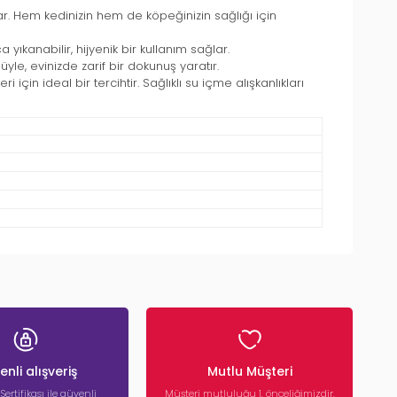
r. Hem kedinizin hem de köpeğinizin sağlığı için
ıkanabilir, hijyenik bir kullanım sağlar.
e, evinizde zarif bir dokunuş yaratır.
çin ideal bir tercihtir. Sağlıklı su içme alışkanlıkları
nli alışveriş
Mutlu Müşteri
 Sertifikası ile güvenli
Müşteri mutluluğu 1. önceliğimizdir.