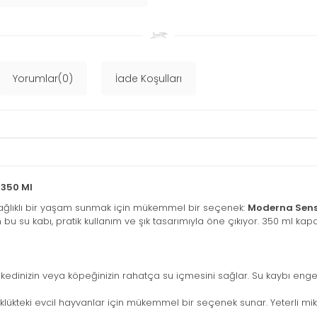
Yorumlar(0)
İade Koşulları
350 Ml
ve sağlıklı bir yaşam sunmak için mükemmel bir seçenek:
Moderna Sens
u su kabı, pratik kullanım ve şık tasarımıyla öne çıkıyor. 350 ml kapasi
 kedinizin veya köpeğinizin rahatça su içmesini sağlar. Su kaybı enge
lükteki evcil hayvanlar için mükemmel bir seçenek sunar. Yeterli mik