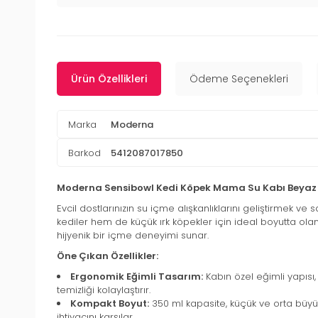
Ürün Özellikleri
Ödeme Seçenekleri
Marka
Moderna
Barkod
5412087017850
Moderna Sensibowl Kedi Köpek Mama Su Kabı Beyaz 
Evcil dostlarınızın su içme alışkanlıklarını geliştirmek 
kediler hem de küçük ırk köpekler için ideal boyutta olan b
hijyenik bir içme deneyimi sunar.
Öne Çıkan Özellikler:
Ergonomik Eğimli Tasarım:
Kabın özel eğimli yapısı,
temizliği kolaylaştırır.
Kompakt Boyut:
350 ml kapasite, küçük ve orta büyük
ihtiyacını karşılar.