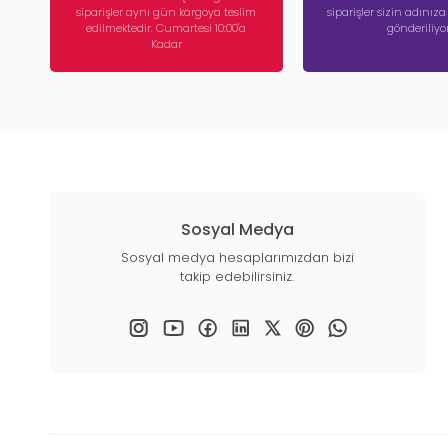
siparişler aynı gün kargoya teslim
siparişler sizin adınız
edilmektedir. Cumartesi 10:00'a
gönderiliyor
Kadar
Sosyal Medya
Sosyal medya hesaplarımızdan bizi
takip edebilirsiniz.