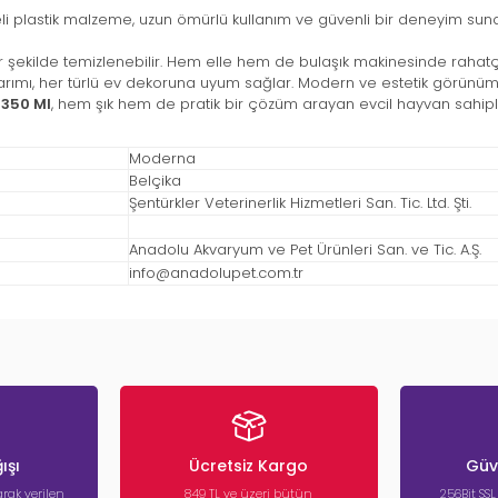
i plastik malzeme, uzun ömürlü kullanım ve güvenli bir deneyim suna
şekilde temizlenebilir. Hem elle hem de bulaşık makinesinde rahatça y
ımı, her türlü ev dekoruna uyum sağlar. Modern ve estetik görünümüyl
350 Ml
, hem şık hem de pratik bir çözüm arayan evcil hayvan sahipleri i
Moderna
Belçika
Şentürkler Veterinerlik Hizmetleri San. Tic. Ltd. Şti.
Anadolu Akvaryum ve Pet Ürünleri San. ve Tic. A.Ş.
info@anadolupet.com.tr
ışı
Ücretsiz Kargo
Güve
rak verilen
849 TL ve üzeri bütün
256Bit SSL