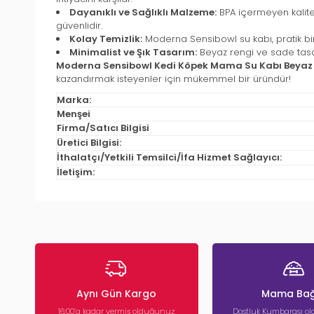
Dayanıklı ve Sağlıklı Malzeme:
BPA içermeyen kalitel
güvenlidir.
Kolay Temizlik:
Moderna Sensibowl su kabı, pratik bir 
Minimalist ve Şık Tasarım:
Beyaz rengi ve sade tasar
Moderna Sensibowl Kedi Köpek Mama Su Kabı Beyaz 
kazandırmak isteyenler için mükemmel bir üründür!
Marka:
Menşei
Firma/Satıcı Bilgisi
Üretici Bilgisi:
İthalatçı/Yetkili Temsilci/İfa Hizmet Sağlayıcı:
İletişim:
Aynı Gün Kargo
Mama Bağ
16:00’a kadar vermiş olduğunuz
Dostluk Kumbarası ola