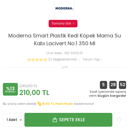
Tümünü Gör
Moderna Smart Plastik Kedi Köpek Mama Su
Kabı Lacivert No:1 350 Ml
Ürün Kodu :
142-51013.01
(0 Değerlendirme)
Yorum Yap
5
:
28
:
52
240,00
TL
%13
210,00
TL
Saat içerisinde sipariş
INDIRIMLI
verin
bugün kargoda!
Bu ürünü satın alarak
8.40
TL Para Puan
kazanırsınız!
SEPETE EKLE