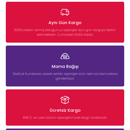
Aynı Gün Kargo
16:00’a kadar vermiş olduğunuz siparişler aynı gün kargoya teslim
edilmektedir. Cumartesi 10:00'a Kadar
Mama Bağışı
Dostluk Kumbarası olarak verilen siparişler sizin adınıza barınaklara
gönderiliyor.
Ücretsiz Kargo
849 TL ve üzeri bütün siparişlerinizde kargo ücretsizdir.