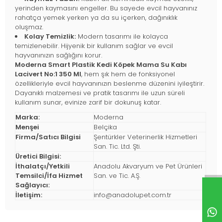
yerinden kaymasını engeller. Bu sayede evcil hayvanınız
rahatça yemek yerken ya da su içerken, dağınıklık
oluşmaz.
Kolay Temizlik:
Modern tasarımı ile kolayca
temizlenebilir. Hijyenik bir kullanım sağlar ve evcil
hayvanınızın sağlığını korur.
Moderna Smart Plastik Kedi Köpek Mama Su Kabı
Lacivert No:1 350 Ml
, hem şık hem de fonksiyonel
özellikleriyle evcil hayvanınızın beslenme düzenini iyileştirir.
Dayanıklı malzemesi ve pratik tasarımı ile uzun süreli
kullanım sunar, evinize zarif bir dokunuş katar.
Marka:
Moderna
Menşei
Belçika
Firma/Satıcı Bilgisi
Şentürkler Veterinerlik Hizmetleri
San. Tic. Ltd. Şti.
Üretici Bilgisi:
İthalatçı/Yetkili
Anadolu Akvaryum ve Pet Ürünleri
Temsilci/İfa Hizmet
San. ve Tic. A.Ş.
Sağlayıcı:
İletişim:
info@anadolupet.com.tr