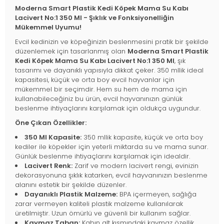
Moderna Smart Plastik Kedi Köpek Mama Su Kabı
Lacivert No:1 350 Ml - Şıklık ve Fonksiyonelliğin
Mükemmel Uyumu!
Evcil kedinizin ve köpeğinizin beslenmesini pratik bir şekilde
düzenlemek için tasarlanmış olan
Moderna Smart Plastik
Kedi Köpek Mama Su Kabı Lacivert No:1 350 Ml
, şık
tasarımı ve dayanıklı yapısıyla dikkat çeker. 350 mllik ideal
kapasitesi, küçük ve orta boy evcil hayvanlar için
mükemmel bir seçimdir. Hem su hem de mama için
kullanabileceğiniz bu ürün, evcil hayvanınızın günlük
beslenme ihtiyaçlarını karşılamak için oldukça uygundur.
Öne Çıkan Özellikler:
350 Ml Kapasite:
350 mllik kapasite, küçük ve orta boy
kediler ile köpekler için yeterli miktarda su ve mama sunar.
Günlük beslenme ihtiyaçlarını karşılamak için idealdir.
Lacivert Renk:
Zarif ve modern lacivert rengi, evinizin
dekorasyonuna şıklık katarken, evcil hayvanınızın beslenme
alanını estetik bir şekilde düzenler.
Dayanıklı Plastik Malzeme:
BPA içermeyen, sağlığa
zarar vermeyen kaliteli plastik malzeme kullanılarak
üretilmiştir. Uzun ömürlü ve güvenli bir kullanım sağlar.
Kaymaz Taban:
Kabın alt kısmındaki kaymaz özellik,