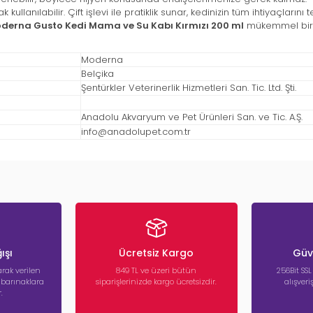
nılabilir. Çift işlevi ile pratiklik sunar, kedinizin tüm ihtiyaçlarını t
derna Gusto Kedi Mama ve Su Kabı Kırmızı 200 ml
mükemmel bir t
Moderna
Belçika
Şentürkler Veterinerlik Hizmetleri San. Tic. Ltd. Şti.
Anadolu Akvaryum ve Pet Ürünleri San. ve Tic. A.Ş.
info@anadolupet.com.tr
ışı
Ücretsiz Kargo
Güve
rak verilen
849 TL ve üzeri bütün
256Bit SSL
a barınaklara
siparişlerinizde kargo ücretsizdir.
alışver
.