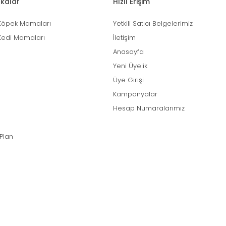
kalar
Hızlı Erişim
Köpek Mamaları
Yetkili Satıcı Belgelerimiz
Kedi Mamaları
İletişim
Anasayfa
Yeni Üyelik
Üye Girişi
Kampanyalar
Hesap Numaralarımız
 Plan