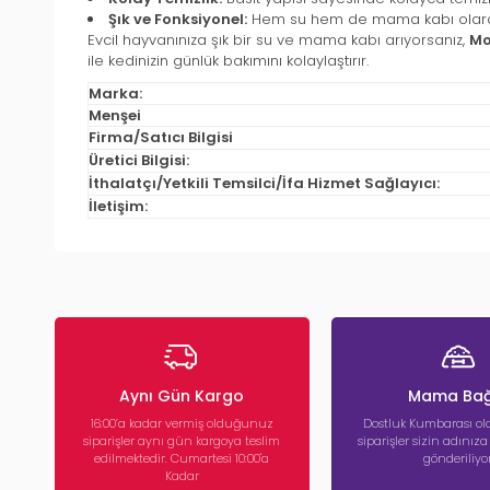
Şık ve Fonksiyonel:
Hem su hem de mama kabı olarak kulla
Evcil hayvanınıza şık bir su ve mama kabı arıyorsanız,
Mo
ile kedinizin günlük bakımını kolaylaştırır.
Marka:
Menşei
Firma/Satıcı Bilgisi
Üretici Bilgisi:
İthalatçı/Yetkili Temsilci/İfa Hizmet Sağlayıcı:
İletişim:
Aynı Gün Kargo
Mama Bağ
16:00’a kadar vermiş olduğunuz
Dostluk Kumbarası ola
siparişler aynı gün kargoya teslim
siparişler sizin adınız
edilmektedir. Cumartesi 10:00'a
gönderiliyor
Kadar