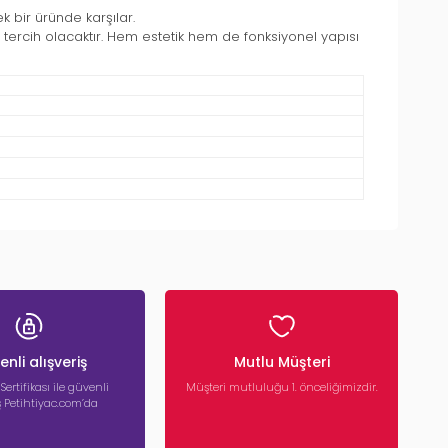
ek bir üründe karşılar.
ercih olacaktır. Hem estetik hem de fonksiyonel yapısı
nli alışveriş
Mutlu Müşteri
 Sertifikası ile güvenli
Müşteri mutluluğu 1. önceliğimizdir.
iş Petihtiyac.com’da