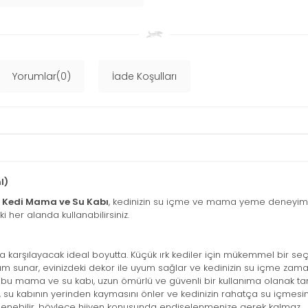
Yorumlar(0)
İade Koşulları
l)
 Kedi Mama ve Su Kabı
, kedinizin su içme ve mama yeme deneyimin
i her alanda kullanabilirsiniz.
ça karşılayacak ideal boyutta. Küçük ırk kediler için mükemmel bir seç
nüm sunar, evinizdeki dekor ile uyum sağlar ve kedinizin su içme zaman
en bu mama ve su kabı, uzun ömürlü ve güvenli bir kullanıma olanak tanı
su kabının yerinden kaymasını önler ve kedinizin rahatça su içmesini
lenebilir, böylece hijyen konusunda endişelenmenize gerek kalmaz.