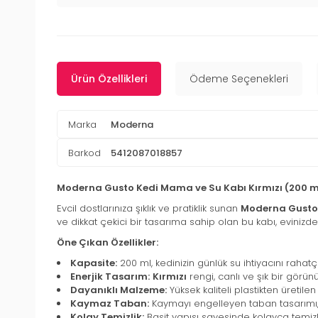
Ürün Özellikleri
Ödeme Seçenekleri
Marka
Moderna
Barkod
5412087018857
Moderna Gusto Kedi Mama ve Su Kabı Kırmızı (200 m
Evcil dostlarınıza şıklık ve pratiklik sunan
Moderna Gusto
ve dikkat çekici bir tasarıma sahip olan bu kabı, evinizdek
Öne Çıkan Özellikler:
Kapasite:
200 ml, kedinizin günlük su ihtiyacını rahat
Enerjik Tasarım:
Kırmızı
rengi, canlı ve şık bir görü
Dayanıklı Malzeme:
Yüksek kaliteli plastikten üretil
Kaymaz Taban:
Kaymayı engelleyen taban tasarımı, 
Kolay Temizlik:
Basit yapısı sayesinde kolayca temiz