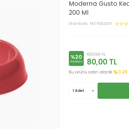
Moderna Gusto Ked
200 Ml
Ürün Kodu :
142-51023.01
100,00
TL
%20
80,00
TL
INDIRIMLI
Bu ürünü satın alarak
3.20