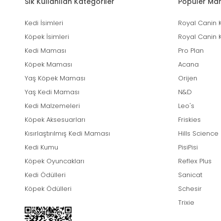
Sık Kullanılan Kategoriler
Popüler Mar
Kedi İsimleri
Royal Canin 
Köpek İsimleri
Royal Canin 
Kedi Maması
Pro Plan
Köpek Maması
Acana
Yaş Köpek Maması
Orijen
Yaş Kedi Maması
N&D
Kedi Malzemeleri
Leo's
Köpek Aksesuarları
Friskies
Kısırlaştırılmış Kedi Maması
Hills Science
Kedi Kumu
PisiPisi
Köpek Oyuncakları
Reflex Plus
Kedi Ödülleri
Sanicat
Köpek Ödülleri
Schesir
Trixie