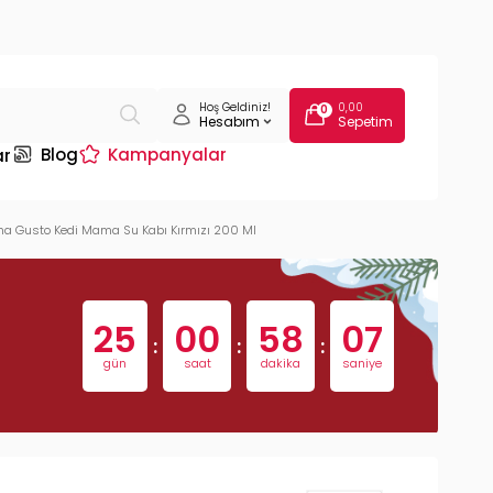
Hoş Geldiniz!
0,00
0
Hesabım
Sepetim
Blog
Kampanyalar
ar
a Gusto Kedi Mama Su Kabı Kırmızı 200 Ml
25
00
58
06
:
:
:
gün
saat
dakika
saniye