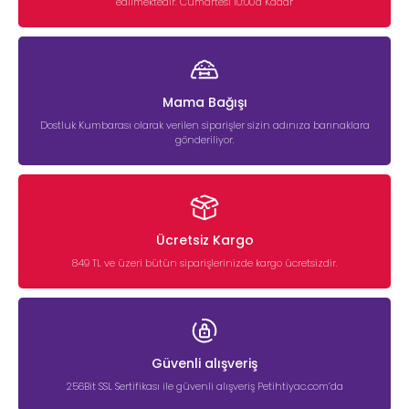
edilmektedir. Cumartesi 10:00'a Kadar
Mama Bağışı
Dostluk Kumbarası olarak verilen siparişler sizin adınıza barınaklara
gönderiliyor.
Ücretsiz Kargo
849 TL ve üzeri bütün siparişlerinizde kargo ücretsizdir.
Güvenli alışveriş
256Bit SSL Sertifikası ile güvenli alışveriş Petihtiyac.com’da