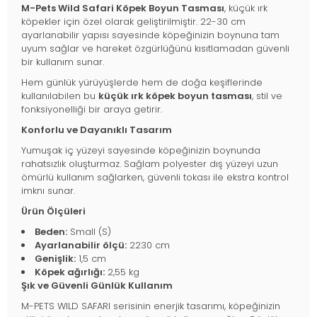
M-Pets Wild Safari Köpek Boyun Tasması
, küçük ırk
köpekler için özel olarak geliştirilmiştir. 22-30 cm
ayarlanabilir yapısı sayesinde köpeğinizin boynuna tam
uyum sağlar ve hareket özgürlüğünü kısıtlamadan güvenli
bir kullanım sunar.
Hem günlük yürüyüşlerde hem de doğa keşiflerinde
kullanılabilen bu
küçük ırk köpek boyun tasması
, stil ve
fonksiyonelliği bir araya getirir.
Konforlu ve Dayanıklı Tasarım
Yumuşak iç yüzeyi sayesinde köpeğinizin boynunda
rahatsızlık oluşturmaz. Sağlam polyester dış yüzeyi uzun
ömürlü kullanım sağlarken, güvenli tokası ile ekstra kontrol
imknı sunar.
Ürün Ölçüleri
Beden:
Small (S)
Ayarlanabilir ölçü:
2230 cm
Genişlik:
1,5 cm
Köpek ağırlığı:
2,55 kg
Şık ve Güvenli Günlük Kullanım
M-PETS WILD SAFARI serisinin enerjik tasarımı, köpeğinizin