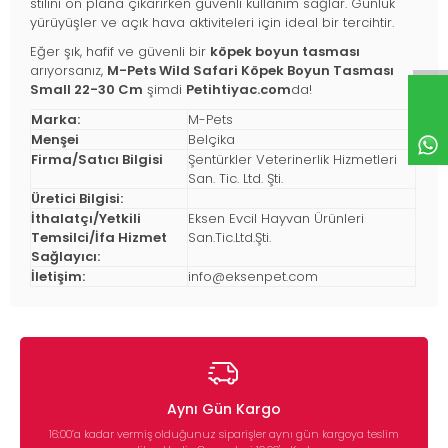
stilini ön plana çıkarırken güvenli kullanım sağlar. Günlük
yürüyüşler ve açık hava aktiviteleri için ideal bir tercihtir.
Eğer şık, hafif ve güvenli bir
köpek boyun tasması
arıyorsanız,
M-Pets Wild Safari Köpek Boyun Tasması
Small 22-30 Cm
şimdi
Petihtiyac.com
da!
Marka:
M-Pets
Menşei
Belçika
Firma/Satıcı Bilgisi
Şentürkler Veterinerlik Hizmetleri
San. Tic. Ltd. Şti.
Üretici Bilgisi:
İthalatçı/Yetkili
Eksen Evcil Hayvan Ürünleri
Temsilci/İfa Hizmet
San.Tic.Ltd.Şti.
Sağlayıcı:
İletişim:
info@eksenpet.com
Aynı Gün Kargo
16:00’a kadar vermiş olduğunuz siparişler aynı gün kargoya teslim