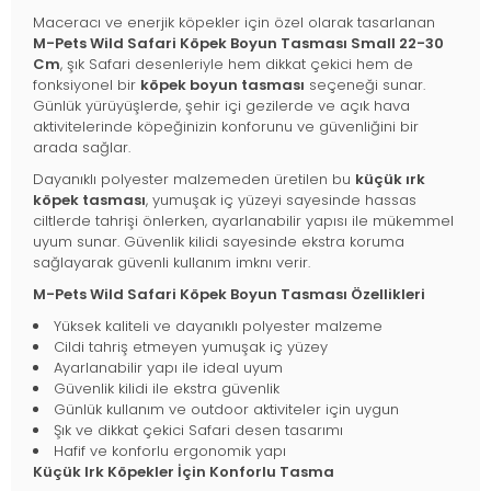
Maceracı ve enerjik köpekler için özel olarak tasarlanan
M-Pets Wild Safari Köpek Boyun Tasması Small 22-30
Cm
, şık Safari desenleriyle hem dikkat çekici hem de
fonksiyonel bir
köpek boyun tasması
seçeneği sunar.
Günlük yürüyüşlerde, şehir içi gezilerde ve açık hava
aktivitelerinde köpeğinizin konforunu ve güvenliğini bir
arada sağlar.
Dayanıklı polyester malzemeden üretilen bu
küçük ırk
köpek tasması
, yumuşak iç yüzeyi sayesinde hassas
ciltlerde tahrişi önlerken, ayarlanabilir yapısı ile mükemmel
uyum sunar. Güvenlik kilidi sayesinde ekstra koruma
sağlayarak güvenli kullanım imknı verir.
M-Pets Wild Safari Köpek Boyun Tasması Özellikleri
Yüksek kaliteli ve dayanıklı polyester malzeme
Cildi tahriş etmeyen yumuşak iç yüzey
Ayarlanabilir yapı ile ideal uyum
Güvenlik kilidi ile ekstra güvenlik
Günlük kullanım ve outdoor aktiviteler için uygun
Şık ve dikkat çekici Safari desen tasarımı
Hafif ve konforlu ergonomik yapı
Küçük Irk Köpekler İçin Konforlu Tasma