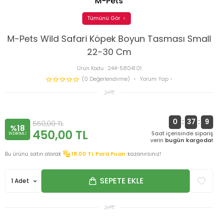
M-Pets
Tümünü Gör
M-Pets Wild Safari Köpek Boyun Tasması Small
22-30 Cm
Ürün Kodu :
244-58041.01
(0 Değerlendirme)
Yorum Yap
0
:
37
:
9
550,00
TL
%18
450,00
TL
Saat içerisinde sipariş
INDIRIMLI
verin
bugün kargoda!
Bu ürünü satın alarak
18.00
TL Para Puan
kazanırsınız!
SEPETE EKLE