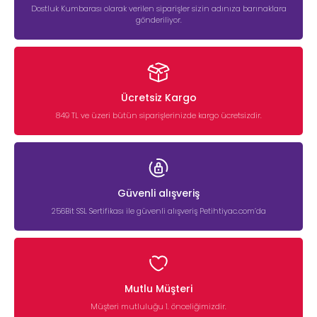
Dostluk Kumbarası olarak verilen siparişler sizin adınıza barınaklara
gönderiliyor.
Ücretsiz Kargo
849 TL ve üzeri bütün siparişlerinizde kargo ücretsizdir.
Güvenli alışveriş
256Bit SSL Sertifikası ile güvenli alışveriş Petihtiyac.com’da
Mutlu Müşteri
Müşteri mutluluğu 1. önceliğimizdir.