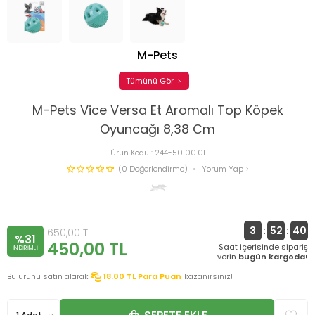
M-Pets
Tümünü Gör
M-Pets Vice Versa Et Aromalı Top Köpek
Oyuncağı 8,38 Cm
Ürün Kodu :
244-50100.01
(0 Değerlendirme)
Yorum Yap
3
:
52
:
40
650,00
TL
%31
450,00
TL
Saat içerisinde sipariş
INDIRIMLI
verin
bugün kargoda!
Bu ürünü satın alarak
18.00
TL Para Puan
kazanırsınız!