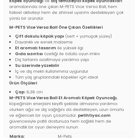
köpek oyuncağı
ve
diş temizleyici köpek oyuncakları
aramalarında öne çıkan M-PETS Vice Versa Ball, hem
fiziksel aktiviteyi hem de zihinsel uyarımı destekleyen çok
yönlü bir üründür.
M-PETS Vice Versa Ball Öne Çıkan Özellikleri
Çift dokulu köpük yapı
(sert + yumuşak yüzey)
Dayanıklı ve esnek malzeme
Et aromalı tasarım
ile yüksek ilgi
Gıda sızıntısı
özelliği ile ödüllü oyun imknı
Diş tartarını azaltmaya yardımcı yapı
Su üzerinde yüzebilir
İç ve dış mekn kullanımına uygundur
Tüm yaş gruplarındaki köpekler için ideal
Ürün Ölçüleri
Çap:
8,38 cm
M-PETS Vice Versa Ball Et Aromalı Köpek Oyuncağı
,
köpeğinizin enerjisini keyifli şekilde atmasına yardımcı
olurken ağız ve diş sağlığını da destekleyen, uzun ömürlü
ve eğlenceli bir oyun çözümüdür.
petihtiyac.com
güvencesiyle patili dostunuza hem sağlıklı hem de
aromatik bir oyun deneyimi sunun.
Marka:
M-Pets