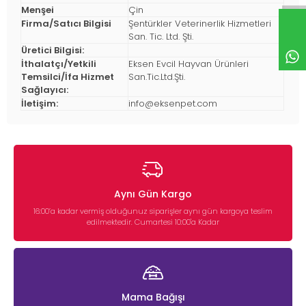
Menşei
Çin
Firma/Satıcı Bilgisi
Şentürkler Veterinerlik Hizmetleri
San. Tic. Ltd. Şti.
Üretici Bilgisi:
İthalatçı/Yetkili
Eksen Evcil Hayvan Ürünleri
Temsilci/İfa Hizmet
San.Tic.Ltd.Şti.
Sağlayıcı:
İletişim:
info@eksenpet.com
Aynı Gün Kargo
16:00’a kadar vermiş olduğunuz siparişler aynı gün kargoya teslim
edilmektedir. Cumartesi 10:00'a Kadar
Mama Bağışı