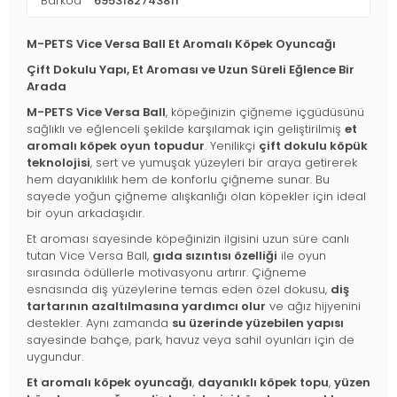
Barkod
6953182743811
M-PETS Vice Versa Ball Et Aromalı Köpek Oyuncağı
Çift Dokulu Yapı, Et Aroması ve Uzun Süreli Eğlence Bir
Arada
M-PETS Vice Versa Ball
, köpeğinizin çiğneme içgüdüsünü
sağlıklı ve eğlenceli şekilde karşılamak için geliştirilmiş
et
aromalı köpek oyun topudur
. Yenilikçi
çift dokulu köpük
teknolojisi
, sert ve yumuşak yüzeyleri bir araya getirerek
hem dayanıklılık hem de konforlu çiğneme sunar. Bu
sayede yoğun çiğneme alışkanlığı olan köpekler için ideal
bir oyun arkadaşıdır.
Et aroması sayesinde köpeğinizin ilgisini uzun süre canlı
tutan Vice Versa Ball,
gıda sızıntısı özelliği
ile oyun
sırasında ödüllerle motivasyonu artırır. Çiğneme
esnasında diş yüzeylerine temas eden özel dokusu,
diş
tartarının azaltılmasına yardımcı olur
ve ağız hijyenini
destekler. Aynı zamanda
su üzerinde yüzebilen yapısı
sayesinde bahçe, park, havuz veya sahil oyunları için de
uygundur.
Et aromalı köpek oyuncağı
,
dayanıklı köpek topu
,
yüzen