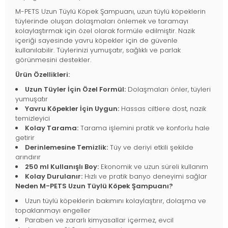
M-PETS Uzun Tüylü Köpek Şampuanı, uzun tüylü köpeklerin
tüylerinde oluşan dolaşmaları önlemek ve taramayı
kolaylaştırmak için özel olarak formüle edilmiştir. Nazik
içeriği sayesinde yavru köpekler için de güvenle
kullanılabilir. Tüylerinizi yumuşatır, sağlıklı ve parlak
görünmesini destekler.
Ürün Özellikleri:
Uzun Tüyler İçin Özel Formül:
Dolaşmaları önler, tüyleri
yumuşatır
Yavru Köpekler İçin Uygun:
Hassas ciltlere dost, nazik
temizleyici
Kolay Tarama:
Tarama işlemini pratik ve konforlu hale
getirir
Derinlemesine Temizlik:
Tüy ve deriyi etkili şekilde
arındırır
250 ml Kullanışlı Boy:
Ekonomik ve uzun süreli kullanım
Kolay Durulanır:
Hızlı ve pratik banyo deneyimi sağlar
Neden M-PETS Uzun Tüylü Köpek Şampuanı?
Uzun tüylü köpeklerin bakımını kolaylaştırır, dolaşma ve
topaklanmayı engeller
Paraben ve zararlı kimyasallar içermez, evcil