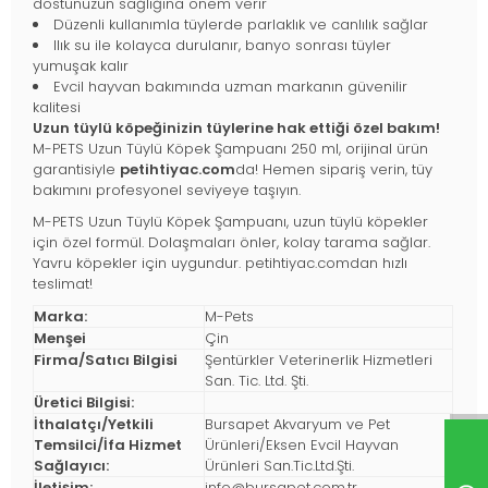
dostunuzun sağlığına önem verir
Düzenli kullanımla tüylerde parlaklık ve canlılık sağlar
Ilık su ile kolayca durulanır, banyo sonrası tüyler
yumuşak kalır
Evcil hayvan bakımında uzman markanın güvenilir
kalitesi
Uzun tüylü köpeğinizin tüylerine hak ettiği özel bakım!
M-PETS Uzun Tüylü Köpek Şampuanı 250 ml, orijinal ürün
garantisiyle
petihtiyac.com
da! Hemen sipariş verin, tüy
bakımını profesyonel seviyeye taşıyın.
M-PETS Uzun Tüylü Köpek Şampuanı, uzun tüylü köpekler
için özel formül. Dolaşmaları önler, kolay tarama sağlar.
Yavru köpekler için uygundur. petihtiyac.comdan hızlı
teslimat!
Marka:
M-Pets
Menşei
Çin
Firma/Satıcı Bilgisi
Şentürkler Veterinerlik Hizmetleri
San. Tic. Ltd. Şti.
Üretici Bilgisi:
İthalatçı/Yetkili
Bursapet Akvaryum ve Pet
Temsilci/İfa Hizmet
Ürünleri/Eksen Evcil Hayvan
Sağlayıcı:
Ürünleri San.Tic.Ltd.Şti.
İletişim:
info@bursapet.com.tr