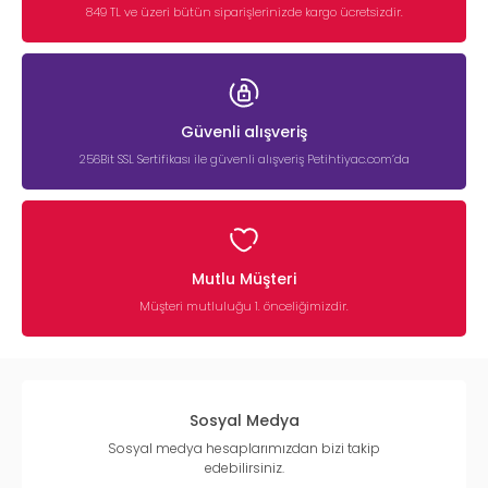
849 TL ve üzeri bütün siparişlerinizde kargo ücretsizdir.
Güvenli alışveriş
256Bit SSL Sertifikası ile güvenli alışveriş Petihtiyac.com’da
Mutlu Müşteri
Müşteri mutluluğu 1. önceliğimizdir.
Sosyal Medya
Sosyal medya hesaplarımızdan bizi takip
edebilirsiniz.