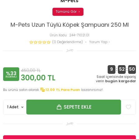
M-Pets
Tümünü Gör
M-Pets Uzun Tüylü Köpek Şampuanı 250 Ml
Ürün Kodu :
244-71021.01
(0 Değerlendirme)
Yorum Yap
9
:
52
:
49
450,00
TL
%33
300,00
TL
Saat içerisinde sipariş
INDIRIMLI
verin
bugün kargoda!
Bu ürünü satın alarak
12.00
TL Para Puan
kazanırsınız!
SEPETE EKLE