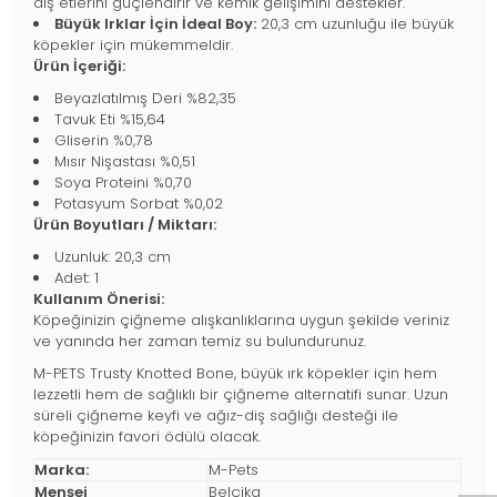
diş etlerini güçlendirir ve kemik gelişimini destekler.
Büyük Irklar İçin İdeal Boy:
20,3 cm uzunluğu ile büyük
köpekler için mükemmeldir.
Ürün İçeriği:
Beyazlatılmış Deri %82,35
Tavuk Eti %15,64
Gliserin %0,78
Mısır Nişastası %0,51
Soya Proteini %0,70
Potasyum Sorbat %0,02
Ürün Boyutları / Miktarı:
Uzunluk: 20,3 cm
Adet: 1
Kullanım Önerisi:
Köpeğinizin çiğneme alışkanlıklarına uygun şekilde veriniz
ve yanında her zaman temiz su bulundurunuz.
M-PETS Trusty Knotted Bone, büyük ırk köpekler için hem
lezzetli hem de sağlıklı bir çiğneme alternatifi sunar. Uzun
süreli çiğneme keyfi ve ağız-diş sağlığı desteği ile
köpeğinizin favori ödülü olacak.
Marka:
M-Pets
Menşei
Belçika