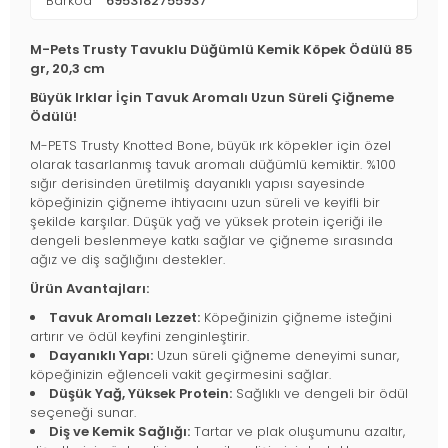
Barkod
6953182755937
M-Pets Trusty Tavuklu Düğümlü Kemik Köpek Ödülü 85
gr, 20,3 cm
Büyük Irklar İçin Tavuk Aromalı Uzun Süreli Çiğneme
Ödülü!
M-PETS Trusty Knotted Bone, büyük ırk köpekler için özel
olarak tasarlanmış tavuk aromalı düğümlü kemiktir. %100
sığır derisinden üretilmiş dayanıklı yapısı sayesinde
köpeğinizin çiğneme ihtiyacını uzun süreli ve keyifli bir
şekilde karşılar. Düşük yağ ve yüksek protein içeriği ile
dengeli beslenmeye katkı sağlar ve çiğneme sırasında
ağız ve diş sağlığını destekler.
Ürün Avantajları:
Tavuk Aromalı Lezzet:
Köpeğinizin çiğneme isteğini
artırır ve ödül keyfini zenginleştirir.
Dayanıklı Yapı:
Uzun süreli çiğneme deneyimi sunar,
köpeğinizin eğlenceli vakit geçirmesini sağlar.
Düşük Yağ, Yüksek Protein:
Sağlıklı ve dengeli bir ödül
seçeneği sunar.
Diş ve Kemik Sağlığı:
Tartar ve plak oluşumunu azaltır,