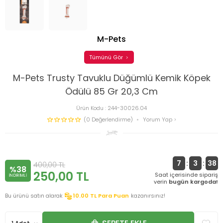
M-Pets
Tümünü Gör
M-Pets Trusty Tavuklu Düğümlü Kemik Köpek
Ödülü 85 Gr 20,3 Cm
Ürün Kodu :
244-30026.04
(0 Değerlendirme)
Yorum Yap
7
:
3
:
38
400,00
TL
%38
250,00
TL
Saat içerisinde sipariş
INDIRIMLI
verin
bugün kargoda!
Bu ürünü satın alarak
10.00
TL Para Puan
kazanırsınız!