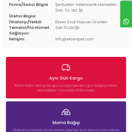
Firma/Satıcı Bilgisi
Şentürkler Veterinerlik Hizmetleri
San. Tic. Ltd. Şti.
Üretici Bilgisi:
İthalatçı/Yetkili
Eksen Evcil Hayvan Ürünleri
Temsilci/İfa Hizmet
San.Tic.Ltd.Şti.
Sağlayıcı:
İletişim:
info@eksenpet.com
Aynı Gün Kargo
16:00’a kadar vermiş olduğunuz siparişler aynı gün kargoya teslim
edilmektedir. Cumartesi 10:00'a Kadar
Mama Bağışı
Dostluk Kumbarası olarak verilen siparişler sizin adınıza barınaklara