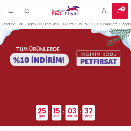
0
Köpek Ödülleri
Köpek Ödül Kemikleri
M-Pets Trusty Tavuklu Düğümlü Kemik Köpek 
25
15
03
36
:
:
:
gün
saat
dakika
saniye