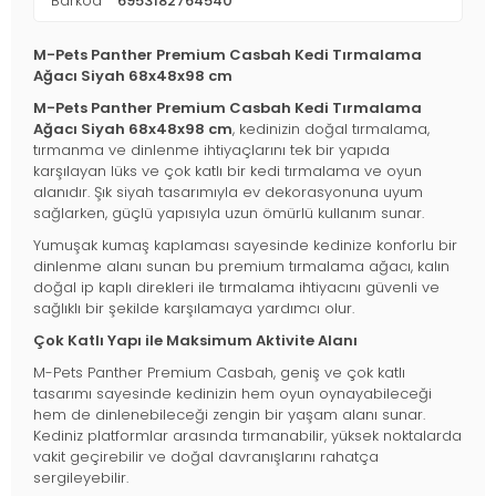
Barkod
6953182764540
M-Pets Panther Premium Casbah Kedi Tırmalama
Ağacı Siyah 68x48x98 cm
M-Pets Panther Premium Casbah Kedi Tırmalama
Ağacı Siyah 68x48x98 cm
, kedinizin doğal tırmalama,
tırmanma ve dinlenme ihtiyaçlarını tek bir yapıda
karşılayan lüks ve çok katlı bir kedi tırmalama ve oyun
alanıdır. Şık siyah tasarımıyla ev dekorasyonuna uyum
sağlarken, güçlü yapısıyla uzun ömürlü kullanım sunar.
Yumuşak kumaş kaplaması sayesinde kedinize konforlu bir
dinlenme alanı sunan bu premium tırmalama ağacı, kalın
doğal ip kaplı direkleri ile tırmalama ihtiyacını güvenli ve
sağlıklı bir şekilde karşılamaya yardımcı olur.
Çok Katlı Yapı ile Maksimum Aktivite Alanı
M-Pets Panther Premium Casbah, geniş ve çok katlı
tasarımı sayesinde kedinizin hem oyun oynayabileceği
hem de dinlenebileceği zengin bir yaşam alanı sunar.
Kediniz platformlar arasında tırmanabilir, yüksek noktalarda
vakit geçirebilir ve doğal davranışlarını rahatça
sergileyebilir.