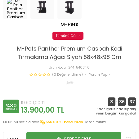
M-Pets
Tümünü Gör
M-Pets Panther Premium Casbah Kedi
Tırmalama Ağacı Siyah 68x48x98 Cm
Ürün Kodu :
244-54034.01
(0 Değerlendirme)
Yorum Yap
8
:
36
:
36
19.900,00
TL
%30
13.900,00
TL
Saat içerisinde sipariş
INDIRIMLI
verin
bugün kargoda!
Bu ürünü satın alarak
556.00
TL Para Puan
kazanırsınız!