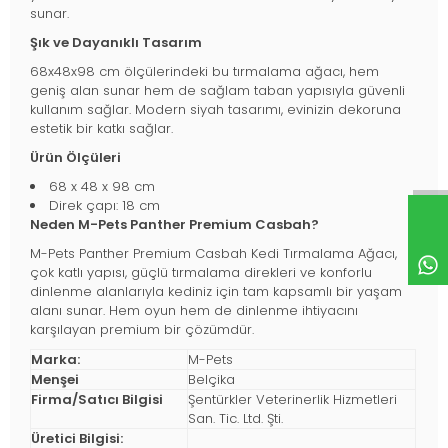
sunar.
Şık ve Dayanıklı Tasarım
68x48x98 cm ölçülerindeki bu tırmalama ağacı, hem
geniş alan sunar hem de sağlam taban yapısıyla güvenli
kullanım sağlar. Modern siyah tasarımı, evinizin dekoruna
estetik bir katkı sağlar.
Ürün Ölçüleri
68 x 48 x 98 cm
Direk çapı: 18 cm
Neden M-Pets Panther Premium Casbah?
M-Pets Panther Premium Casbah Kedi Tırmalama Ağacı,
çok katlı yapısı, güçlü tırmalama direkleri ve konforlu
dinlenme alanlarıyla kediniz için tam kapsamlı bir yaşam
alanı sunar. Hem oyun hem de dinlenme ihtiyacını
karşılayan premium bir çözümdür.
Marka:
M-Pets
Menşei
Belçika
Firma/Satıcı Bilgisi
Şentürkler Veterinerlik Hizmetleri
San. Tic. Ltd. Şti.
Üretici Bilgisi: