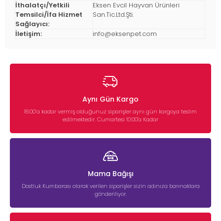
İthalatçı/Yetkili
Eksen Evcil Hayvan Ürünleri
Temsilci/İfa Hizmet
San.Tic.Ltd.Şti.
Sağlayıcı:
İletişim:
info@eksenpet.com
Aynı Gün Kargo
16:00’a kadar vermiş olduğunuz siparişler aynı gün kargoya teslim
edilmektedir. Cumartesi 10:00'a Kadar
Mama Bağışı
Dostluk Kumbarası olarak verilen siparişler sizin adınıza barınaklara
gönderiliyor.