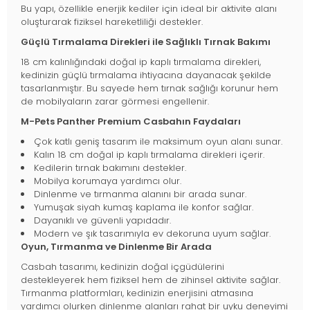
Bu yapı, özellikle enerjik kediler için ideal bir aktivite alanı
oluşturarak fiziksel hareketliliği destekler.
Güçlü Tırmalama Direkleri ile Sağlıklı Tırnak Bakımı
18 cm kalınlığındaki doğal ip kaplı tırmalama direkleri,
kedinizin güçlü tırmalama ihtiyacına dayanacak şekilde
tasarlanmıştır. Bu sayede hem tırnak sağlığı korunur hem
de mobilyaların zarar görmesi engellenir.
M-Pets Panther Premium Casbahın Faydaları
Çok katlı geniş tasarım ile maksimum oyun alanı sunar.
Kalın 18 cm doğal ip kaplı tırmalama direkleri içerir.
Kedilerin tırnak bakımını destekler.
Mobilya korumaya yardımcı olur.
Dinlenme ve tırmanma alanını bir arada sunar.
Yumuşak siyah kumaş kaplama ile konfor sağlar.
Dayanıklı ve güvenli yapıdadır.
Modern ve şık tasarımıyla ev dekoruna uyum sağlar.
Oyun, Tırmanma ve Dinlenme Bir Arada
Casbah tasarımı, kedinizin doğal içgüdülerini
destekleyerek hem fiziksel hem de zihinsel aktivite sağlar.
Tırmanma platformları, kedinizin enerjisini atmasına
yardımcı olurken dinlenme alanları rahat bir uyku deneyimi