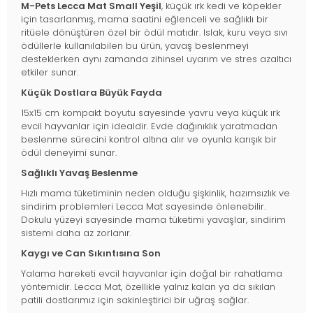
M-Pets Lecca Mat Small Yeşil
, küçük ırk kedi ve köpekler
için tasarlanmış, mama saatini eğlenceli ve sağlıklı bir
ritüele dönüştüren özel bir ödül matıdır. Islak, kuru veya sıvı
ödüllerle kullanılabilen bu ürün, yavaş beslenmeyi
desteklerken aynı zamanda zihinsel uyarım ve stres azaltıcı
etkiler sunar.
Küçük Dostlara Büyük Fayda
15x15 cm kompakt boyutu sayesinde yavru veya küçük ırk
evcil hayvanlar için idealdir. Evde dağınıklık yaratmadan
beslenme sürecini kontrol altına alır ve oyunla karışık bir
ödül deneyimi sunar.
Sağlıklı Yavaş Beslenme
Hızlı mama tüketiminin neden olduğu şişkinlik, hazımsızlık ve
sindirim problemleri Lecca Mat sayesinde önlenebilir.
Dokulu yüzeyi sayesinde mama tüketimi yavaşlar, sindirim
sistemi daha az zorlanır.
Kaygı ve Can Sıkıntısına Son
Yalama hareketi evcil hayvanlar için doğal bir rahatlama
yöntemidir. Lecca Mat, özellikle yalnız kalan ya da sıkılan
patili dostlarımız için sakinleştirici bir uğraş sağlar.