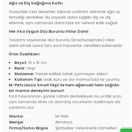
Ağız ve Diş Sağlığına Katkı
Yüzeydeki özel desenler, tükürük üretimini artırarak ağız içi
temizliği destekler. Bu sayede daha sağlıklı diş ve diş
etlerine, aynı zamanda daha taze bir nefese katkı sağlar.
Her Irka Uygun Düz Burunlu Irklar Dahil
Tasarımı sayesinde düz burunlu (brachycephalic) ırklar
dahil olmak üzere tüm evcil hayvanlar rahatlıkla kullanabilir.
Ürün Özellikleri:
Boyut:
15 x 15 cm
Renk:
Yeşil
Malzeme:
Yüksek kaliteli, toksik içermeyen silikon
Kullanım Tipi:
Islak, kuru ve sıvı mama/ödül ile uyumlu
M-Pets Lecca Small Yeşil ile hem eğlenceli hem sağlıklı
bir mama deneyimi sunun!
Evcil hayvanınızın günlük rutinini destekleyen bu pratik ürün,
aynı zamanda stres ve davranış sorunlarını azaltmaya da
yardımcı olur.
Marka:
M-Pets
Menşei
Almanya
Firma/Satıcı Bilgisi
Şentürkler Veterinerlik Hizmetleri