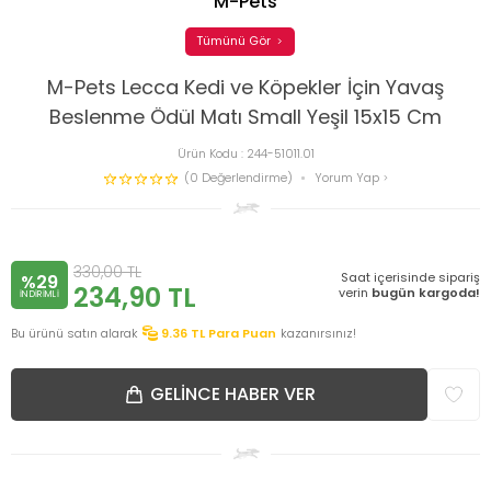
M-Pets
Tümünü Gör
M-Pets Lecca Kedi ve Köpekler İçin Yavaş
Beslenme Ödül Matı Small Yeşil 15x15 Cm
Ürün Kodu :
244-51011.01
(0 Değerlendirme)
Yorum Yap
330,00
TL
Saat içerisinde sipariş
%29
234,90
TL
verin
bugün kargoda!
INDIRIMLI
Bu ürünü satın alarak
9.36
TL Para Puan
kazanırsınız!
GELINCE HABER VER