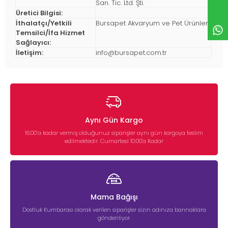
San. Tic. Ltd. Şti.
Üretici Bilgisi:
İthalatçı/Yetkili
Bursapet Akvaryum ve Pet Ürünleri
Temsilci/İfa Hizmet
Sağlayıcı:
İletişim:
info@bursapet.com.tr
Aynı Gün Kargo
16:00’a kadar vermiş olduğunuz siparişler aynı gün kargoya teslim
edilmektedir. Cumartesi 10:00'a Kadar
Mama Bağışı
Dostluk Kumbarası olarak verilen siparişler sizin adınıza barınaklara
gönderiliyor.