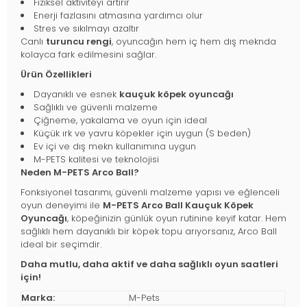
Fiziksel aktiviteyi artırır
Enerji fazlasını atmasına yardımcı olur
Stres ve sıkılmayı azaltır
Canlı
turuncu rengi
, oyuncağın hem iç hem dış meknda
kolayca fark edilmesini sağlar.
Ürün Özellikleri
Dayanıklı ve esnek
kauçuk köpek oyuncağı
Sağlıklı ve güvenli malzeme
Çiğneme, yakalama ve oyun için ideal
Küçük ırk ve yavru köpekler için uygun (S beden)
Ev içi ve dış mekn kullanımına uygun
M-PETS kalitesi ve teknolojisi
Neden M-PETS Arco Ball?
Fonksiyonel tasarımı, güvenli malzeme yapısı ve eğlenceli
oyun deneyimi ile
M-PETS Arco Ball Kauçuk Köpek
Oyuncağı
, köpeğinizin günlük oyun rutinine keyif katar. Hem
sağlıklı hem dayanıklı bir köpek topu arıyorsanız, Arco Ball
ideal bir seçimdir.
Daha mutlu, daha aktif ve daha sağlıklı oyun saatleri
için!
Marka:
M-Pets