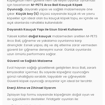
Köpeğinizin hem güvenli hem de keyifli oyunlar oynaması
için tasarlanan
M-PETS Arco Ball Kauçuk Köpek
Oyuncağı
, dayanıklı yapısı ve sağlıklı malzemesiyle öne
çıkar.
Küçük boy (S)
ölçüsü sayesinde küçük ırk ve yavru
köpekler için ideal olan bu kauçuk köpek topu, ev içinde ve
açık alanlarda rahatlıkla kullanılabilir.
Dayanıklı Kauçuk Yapı ile Uzun Süreli Kullanım
Yüksek kaliteli
doğal kauçuk
malzemeden üretilen M-PETS
Arco Ball, çiğneme ve yakalama oyunlarına karşı
dirençlidir. Esnek yapısı, diş ve diş etlerine zarar vermeden
güvenli bir çiğneme deneyimi sunar. Günlük oyunlarda
uzun ömürlü performans sağlar.
Güvenli ve Sağlıklı Malzeme
Evcil hayvan sağlığı gözetilerek geliştirilen Arco Ball, zararlı
kimyasallar içermez. Bu sayede köpeğiniz oyuncağını
gönül rahatlığıyla ısırabilir, taşıyabilir ve çiğneyebilir.
Güvenli köpek oyuncağı arayanlar için ideal bir tercihtir.
Enerji Atma ve Zihinsel Uyarım
Zıplayan top formu sayesinde köpeğinizin doğal oyun ve
av içgüdülerini destekler. Fırlatgetir oyunları ile: