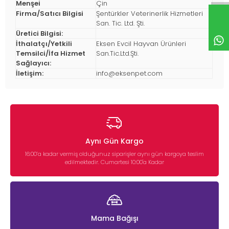
Menşei
Çin
Firma/Satıcı Bilgisi
Şentürkler Veterinerlik Hizmetleri
San. Tic. Ltd. Şti.
Üretici Bilgisi:
İthalatçı/Yetkili
Eksen Evcil Hayvan Ürünleri
Temsilci/İfa Hizmet
San.Tic.Ltd.Şti.
Sağlayıcı:
İletişim:
info@eksenpet.com
Aynı Gün Kargo
16:00’a kadar vermiş olduğunuz siparişler aynı gün kargoya teslim
edilmektedir. Cumartesi 10:00'a Kadar
Mama Bağışı