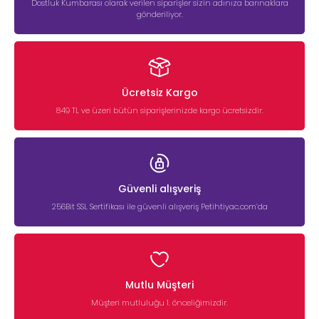
Dostluk Kumbarası olarak verilen siparişler sizin adınıza barınaklara
gönderiliyor.
Ücretsiz Kargo
849 TL ve üzeri bütün siparişlerinizde kargo ücretsizdir.
Güvenli alışveriş
256Bit SSL Sertifikası ile güvenli alışveriş Petihtiyac.com’da
Mutlu Müşteri
Müşteri mutluluğu 1. önceliğimizdir.