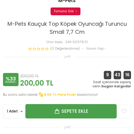
M-Pets
Tümünü Gör
M-Pets Kauçuk Top Köpek Oyuncağı Turuncu
Small 7,7 Cm
Ürün Kodu :
244-50078.01
(0 Değerlendirme)
Yorum Yap
9
:
43
:
16
300,00
TL
%33
200,00
TL
Saat içerisinde sipariş
INDIRIMLI
verin
bugün kargoda!
Bu ürünü satın alarak
8.00
TL Para Puan
kazanırsınız!
SEPETE EKLE