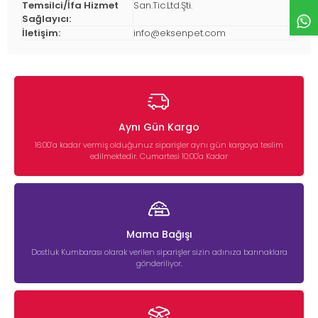
Temsilci/İfa Hizmet
San.Tic.Ltd.Şti.
Sağlayıcı:
İletişim:
info@eksenpet.com
Aynı Gün Kargo
16:00’a kadar vermiş olduğunuz siparişler aynı gün kargoya teslim
edilmektedir. Cumartesi 10:00'a Kadar
Mama Bağışı
Dostluk Kumbarası olarak verilen siparişler sizin adınıza barınaklara
gönderiliyor.