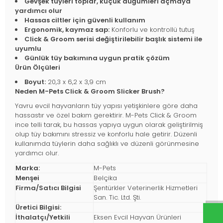
Gevşek tüyleri toplar, küçük düğümleri açmaya
yardımcı olur
Hassas ciltler için güvenli kullanım
Ergonomik, kaymaz sap:
Konforlu ve kontrollü tutuş
Click & Groom serisi değiştirilebilir başlık sistemi ile
uyumlu
Günlük tüy bakımına uygun pratik çözüm
Ürün Ölçüleri
Boyut:
20,3 x 6,2 x 3,9 cm
Neden M-Pets Click & Groom Slicker Brush?
Yavru evcil hayvanların tüy yapısı yetişkinlere göre daha
hassastır ve özel bakım gerektirir. M-Pets Click & Groom
ince telli tarak, bu hassas yapıya uygun olarak geliştirilmiş
olup tüy bakımını stressiz ve konforlu hale getirir. Düzenli
kullanımda tüylerin daha sağlıklı ve düzenli görünmesine
yardımcı olur.
Marka:
M-Pets
Menşei
Belçika
Firma/Satıcı Bilgisi
Şentürkler Veterinerlik Hizmetleri
San. Tic. Ltd. Şti.
Üretici Bilgisi:
İthalatçı/Yetkili
Eksen Evcil Hayvan Ürünleri