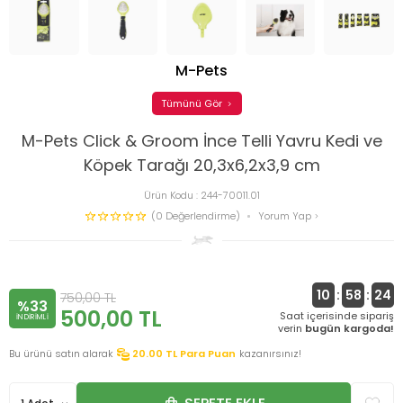
M-Pets
Tümünü Gör
M-Pets Click & Groom İnce Telli Yavru Kedi ve
Köpek Tarağı 20,3x6,2x3,9 cm
Ürün Kodu :
244-70011.01
(0 Değerlendirme)
Yorum Yap
10
:
58
:
24
750,00
TL
%33
500,00
TL
Saat içerisinde sipariş
INDIRIMLI
verin
bugün kargoda!
Bu ürünü satın alarak
20.00
TL Para Puan
kazanırsınız!