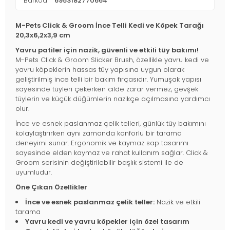
Barkod
6953182770664
M-Pets Click & Groom İnce Telli Kedi ve Köpek Tarağı
20,3x6,2x3,9 cm
Yavru patiler için nazik, güvenli ve etkili tüy bakımı!
M-Pets Click & Groom Slicker Brush, özellikle yavru kedi ve
yavru köpeklerin hassas tüy yapısına uygun olarak
geliştirilmiş ince telli bir bakım fırçasıdır. Yumuşak yapısı
sayesinde tüyleri çekerken cilde zarar vermez, gevşek
tüylerin ve küçük düğümlerin nazikçe açılmasına yardımcı
olur.
İnce ve esnek paslanmaz çelik telleri, günlük tüy bakımını
kolaylaştırırken aynı zamanda konforlu bir tarama
deneyimi sunar. Ergonomik ve kaymaz sap tasarımı
sayesinde elden kaymaz ve rahat kullanım sağlar. Click &
Groom serisinin değiştirilebilir başlık sistemi ile de
uyumludur.
Öne Çıkan Özellikler
İnce ve esnek paslanmaz çelik teller:
Nazik ve etkili
tarama
Yavru kedi ve yavru köpekler için özel tasarım