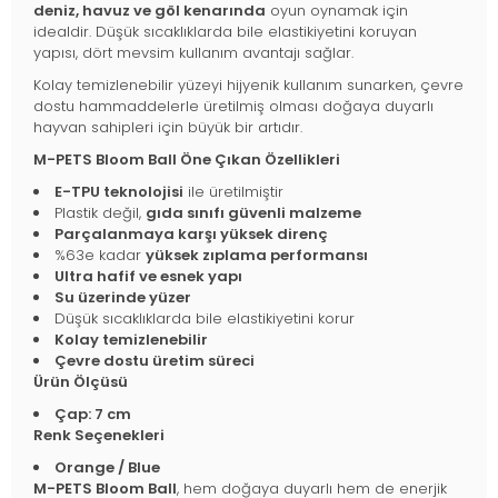
deniz, havuz ve göl kenarında
oyun oynamak için
idealdir. Düşük sıcaklıklarda bile elastikiyetini koruyan
yapısı, dört mevsim kullanım avantajı sağlar.
Kolay temizlenebilir yüzeyi hijyenik kullanım sunarken, çevre
dostu hammaddelerle üretilmiş olması doğaya duyarlı
hayvan sahipleri için büyük bir artıdır.
M-PETS Bloom Ball Öne Çıkan Özellikleri
E-TPU teknolojisi
ile üretilmiştir
Plastik değil,
gıda sınıfı güvenli malzeme
Parçalanmaya karşı yüksek direnç
%63e kadar
yüksek zıplama performansı
Ultra hafif ve esnek yapı
Su üzerinde yüzer
Düşük sıcaklıklarda bile elastikiyetini korur
Kolay temizlenebilir
Çevre dostu üretim süreci
Ürün Ölçüsü
Çap: 7 cm
Renk Seçenekleri
Orange / Blue
M-PETS Bloom Ball
, hem doğaya duyarlı hem de enerjik