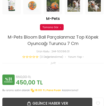
M-Pets
Tümünü Gör
M-Pets Bloom Ball Parçalanmaz Top Köpek
Oyuncağı Turuncu 7 Cm
Ürün Kodu :
244-50096.01
(0 Değerlendirme)
Yorum Yap
650,00
TL
%31
450,00
TL
INDIRIMLI
Bu ürünü satın alarak
18.00
TL Para Puan
kazanırsınız!
GELINCE HABER VER