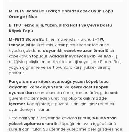
M-PETS Bloom Ball Parçalanmaz Köpek Oyun Topu
Orange / Blue
E-TPU Teknolojili, Yüzen, Ultra Hafif ve Çevre Dostu
Köpek Topu
M-PETS Bloom Ball
, ileri mühendislik ürünü
E-TPU
teknolojisi
ile üretilmiş, klasik plastik köpek toplarına
kıyasla çok daha
dayanıklı, esnek ve uzun ömürlü
bir
köpek oyun topudur.
Adidas İnovasyon Ekibi
ve
BASF
iş
birliğiyle geliştirilen bu özel teknoloji sayesinde Bloom Ball,
yoğun çiğneme ve sert oyunlara karşı yüksek direnç
gösterir.
Parçalanmaz köpek oyuncağı
,
yüzen köpek topu
,
dayanıklı köpek oyun topu
ve
çevre dostu köpek
oyuncakları
aramalarında öne çıkan bu ürün, gıda sınıfı
güvenli malzemeden üretilmiş olup
toksik madde
içermez
. Köpeğiniz için güvenli, sizin için içiniz rahat bir
oyun deneyimi sunar.
Ultra hafif yapısı sayesinde kolayca fırlatılır,
%63e varan
yüksek zıplama oranı
ile köpeğinizin oyun içgüdüsünü
sürekli canlı tutar. Su üzerinde yüzebilme özelliği sayesinde