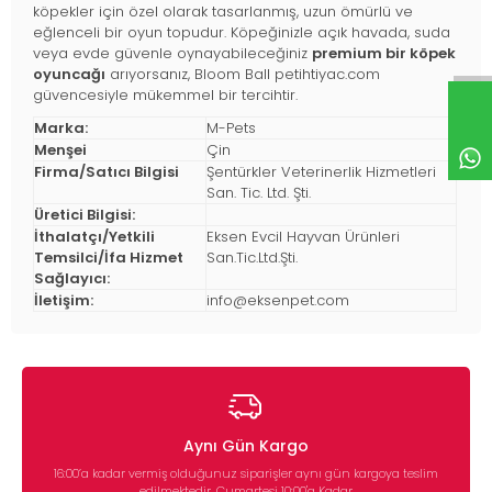
köpekler için özel olarak tasarlanmış, uzun ömürlü ve
eğlenceli bir oyun topudur. Köpeğinizle açık havada, suda
veya evde güvenle oynayabileceğiniz
premium bir köpek
oyuncağı
arıyorsanız, Bloom Ball petihtiyac.com
güvencesiyle mükemmel bir tercihtir.
Marka:
M-Pets
Menşei
Çin
Firma/Satıcı Bilgisi
Şentürkler Veterinerlik Hizmetleri
San. Tic. Ltd. Şti.
Üretici Bilgisi:
İthalatçı/Yetkili
Eksen Evcil Hayvan Ürünleri
Temsilci/İfa Hizmet
San.Tic.Ltd.Şti.
Sağlayıcı:
İletişim:
info@eksenpet.com
Aynı Gün Kargo
16:00’a kadar vermiş olduğunuz siparişler aynı gün kargoya teslim
edilmektedir. Cumartesi 10:00'a Kadar