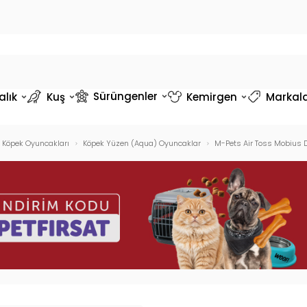
Sürüngenler
alık
Kuş
Kemirgen
Markal
Köpek Oyuncakları
Köpek Yüzen (Aqua) Oyuncaklar
M-Pets Air Toss Mobius D