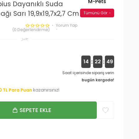
M-Pets
bius Dayanıklı Suda
ğı Sarı 19,9x19,7x2,7 Cm
Tümünü Gör
Yorum Yap
(0 Değerlendirme)
:
:
14
22
48
Saat içerisinde sipariş verin
bugün kargoda!
0
TL Para Puan
kazanırsınız!
SEPETE EKLE