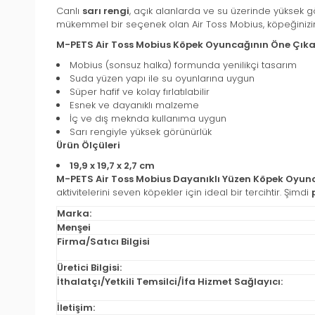
Canlı
sarı rengi
, açık alanlarda ve su üzerinde yüksek 
mükemmel bir seçenek olan Air Toss Mobius, köpeğinizin h
M-PETS Air Toss Mobius Köpek Oyuncağının Öne Çıkan
Mobius (sonsuz halka) formunda yenilikçi tasarım
Suda yüzen yapı ile su oyunlarına uygun
Süper hafif ve kolay fırlatılabilir
Esnek ve dayanıklı malzeme
İç ve dış meknda kullanıma uygun
Sarı rengiyle yüksek görünürlük
Ürün Ölçüleri
19,9 x 19,7 x 2,7 cm
M-PETS Air Toss Mobius Dayanıklı Yüzen Köpek Oyun
aktivitelerini seven köpekler için ideal bir tercihtir. Şimdi
Marka:
Menşei
Firma/Satıcı Bilgisi
Üretici Bilgisi:
İthalatçı/Yetkili Temsilci/İfa Hizmet Sağlayıcı:
İletişim: