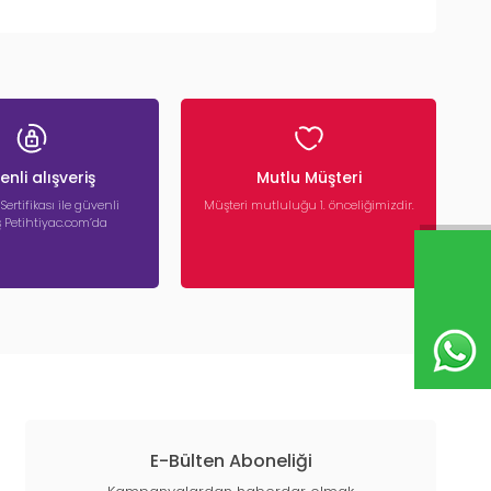
nli alışveriş
Mutlu Müşteri
 Sertifikası ile güvenli
Müşteri mutluluğu 1. önceliğimizdir.
iş Petihtiyac.com’da
E-Bülten Aboneliği