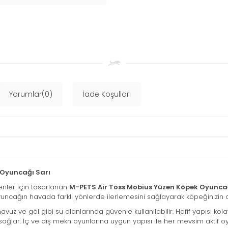
Yorumlar(0)
İade Koşulları
 Oyuncağı Sarı
yenler için tasarlanan
M-PETS Air Toss Mobius Yüzen Köpek Oyunca
yuncağın havada farklı yönlerde ilerlemesini sağlayarak köpeğinizin dikk
avuz ve göl gibi su alanlarında güvenle kullanılabilir. Hafif yapısı k
lar. İç ve dış mekn oyunlarına uygun yapısı ile her mevsim aktif oyu