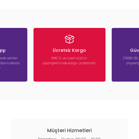
ışı
Ücretsiz Kargo
Güve
rak verilen
849 TL ve üzeri bütün
256Bit SSL
a barınaklara
siparişlerinizde kargo ücretsizdir.
alışver
.
Müşteri Hizmetleri