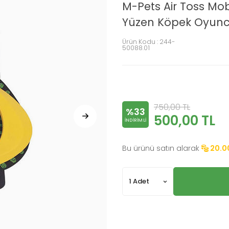
M-Pets Air Toss Mo
Yüzen Köpek Oyunca
Ürün Kodu :
244-
50088.01
750,00
TL
%33
500,00
TL
INDIRIMLI
Bu ürünü satın alarak
20.0