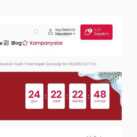
Hoş Geldiniz!
0,00
0
Hesabım
Sepetim
Blog
Kampanyalar
ar
ayanıklı Suda Yüzen Köpek Oyuncağı Sarı 19,9x19,7x2,7 Cm
24
22
22
47
:
:
:
gün
saat
dakika
saniye