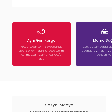
Aynı Gün Kargo
Mama Bağ
16:00’a kadar vermiş olduğunuz
Dostluk Kumbarası ola
siparişler aynı gün kargoya teslim
siparişler sizin adınız
edilmektedir. Cumartesi 10:00'a
gönderiliyor
Kadar
Sosyal Medya