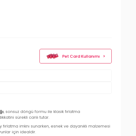
Pet Card Kullanımı
ğı
, sonsuz döngü formu ile klasik fırlatma
atini sürekli canlı tutar.
olay fırlatma imknı sunarken, esnek ve dayanıklı malzemesi
nlar için idealdir.