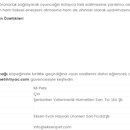
görünürlük sağlayarak oyuncağın kolayca fark edilmesine yardımcı ol
em fiziksel enerjisini atmasına hem de zihinsel olarak uyarılmasına 
 Özellikleri
cağı
, köpeğinizle birlikte geçirdiğiniz oyun saatlerini daha eğlenceli, ak
petihtiyac.com
güvencesiyle keşfedin.
M-Pets
Çin
Şentürkler Veterinerlik Hizmetleri San. Tic. Ltd. Şti.
Eksen Evcil Hayvan Ürünleri San.Tic.Ltd.Şti.
info@eksenpet.com