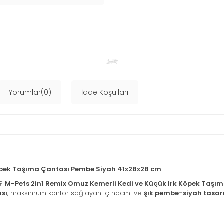
Yorumlar(0)
İade Koşulları
Köpek Taşıma Çantası Pembe Siyah 41x28x28 cm
z?
M-Pets 2in1 Remix Omuz Kemerli Kedi ve Küçük Irk Köpek Taşı
ısı
, maksimum konfor sağlayan iç hacmi ve
şık pembe-siyah tasar