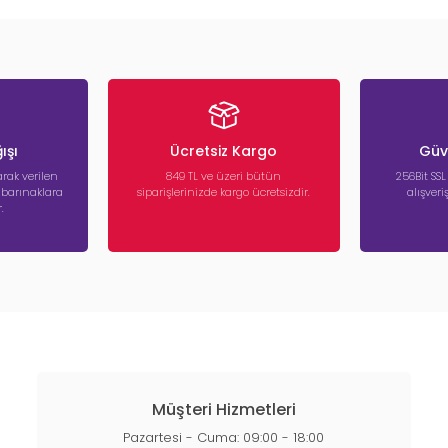
ışı
Ücretsiz Kargo
Güve
rak verilen
849 TL ve üzeri bütün
256Bit SSL
a barınaklara
siparişlerinizde kargo ücretsizdir.
alışver
.
Müşteri Hizmetleri
Pazartesi - Cuma: 09:00 - 18:00