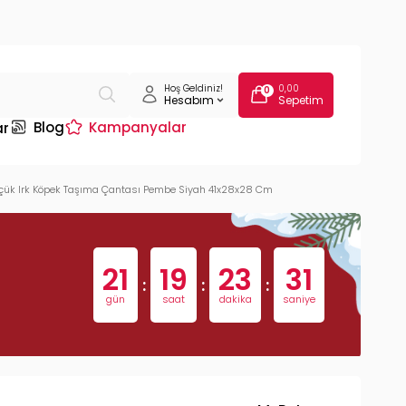
Hoş Geldiniz!
0,00
0
Hesabım
Sepetim
Blog
Kampanyalar
ar
üçük Irk Köpek Taşıma Çantası Pembe Siyah 41x28x28 Cm
21
19
23
30
:
:
:
gün
saat
dakika
saniye