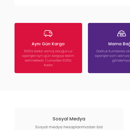
Aynı Gün Kargo
Mama Bağ
16:00’a kadar vermiş olduğunuz
Dostluk Kumbarası ola
siparişler aynı gün kargoya teslim
siparişler sizin adınız
edilmektedir. Cumartesi 10:00'a
gönderiliyor
Kadar
Sosyal Medya
Sosyal medya hesaplarımızdan bizi