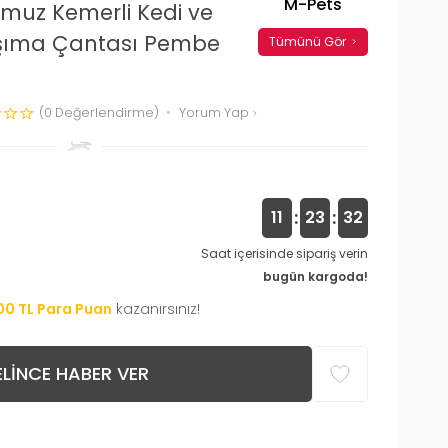
M-Pets
Omuz Kemerli Kedi ve
aşıma Çantası Pembe
Tümünü Gör
(0 Değerlendirme)
Yorum Yap
:
:
11
23
31
Saat içerisinde sipariş verin
bugün kargoda!
00
TL Para Puan
kazanırsınız!
LINCE HABER VER