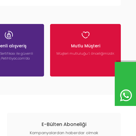
nli alışveriş
Mutlu Müşteri
 Sertifikası ile güvenli
Müşteri mutluluğu 1. önceliğimizdir.
iş Petihtiyac.com’da
E-Bülten Aboneliği
Kampanyalardan haberdar olmak