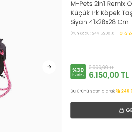
M-Pets 2in1 Remix 
Küçük Irk Köpek T
Siyah 41x28x28 Cm
Ürün Kodu :
244-52001.01
8.800,00
TL
%30
6.150,00
TL
INDIRIMLI
Bu ürünü satın alarak
246.
GE