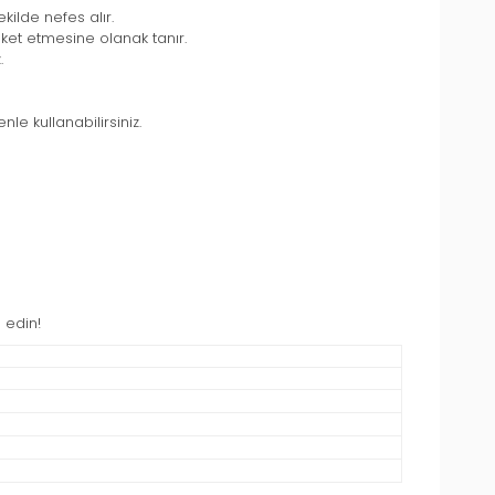
ilde nefes alır.
et etmesine olanak tanır.
.
le kullanabilirsiniz.
 edin!