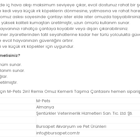
de iç hava akışı maksimum seviyeye çıkar, evcil dostunuz rahat bir şek
 kedi veya küçük ırk köpeklerin dönmesine, yatmasına ve rahat harek
omuz askısı sayesinde çantayı ister elde ister omuzda taşıyabilirsiniz
ksek kaliteli kumaştan üretilmiştir, uzun ömürlü kullanım sunar.
yvanınızı rahatça çantaya koyabilir veya dışarı çıkarabilirsiniz.
ner ziyaretlerinden tatil seyahatlerine kadar her türlü yolculukta güven
vcil hayvanınızın güvenliğini artırır.
 ve küçük ırk köpekler için uygundur.
melisiniz?
ünüm sunar.
ullanım sunar.
lar.
ilmiştir.
 için M-Pets 2in1 Remix Omuz Kemerli Taşıma Çantasını hemen sipariş
M-Pets
Almanya
Şentürkler Veterinerlik Hizmetleri San. Tic. Ltd. Şti.
Bursapet Akvaryum ve Pet Ürünleri
info@bursapet.com.tr