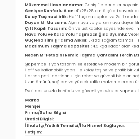
Mükemmel Havalandırma:
Geniş file paneller sayesin
Geniş ve Konforlu Alan:
41x28x28 cm ölçüleri sayesinde
Kolay Taşınabilirlik:
Hafif taşıma sapları ve 2si 1 arada 
Dayanıklı Malzeme:
Aşınmaya ve yıpranmaya dayanıklı yü
Çift Kapılı Tasarım:
Ön ve üst kapılar sayesinde evcil ha
Hava Yolu ve Kara Yolu Taşımacılığına Uyumlu:
Veteri
Güçlendirilmiş Tasma Askısı:
Ekstra sağlam tasması ile e
Maksimum Taşıma Kapasitesi:
4.5 kga kadar olan kedi
Neden M-Pets 2in1 Remix Taşıma Çantasını Tercih Et
Şık pembe-siyah tasarımı ile estetik ve modern bir gör
Hafif ve katlanabilir yapısı ile kolay taşınır ve pratik bir k
Hassas patili dostlarınız için rahat ve güvenli bir alan sağ
Uzun ömürlü, sağlam ve yüksek kalite malzemelerden üret
Evcil dostunuzla konforlu ve güvenli yolculuklar yapmak
Marka:
Menşei
Firma/Satıcı Bilgisi
Üretici Bilgisi:
İthalatçı/Yetkili Temsilci/İfa Hizmet Sağlayıcı:
İletişim: