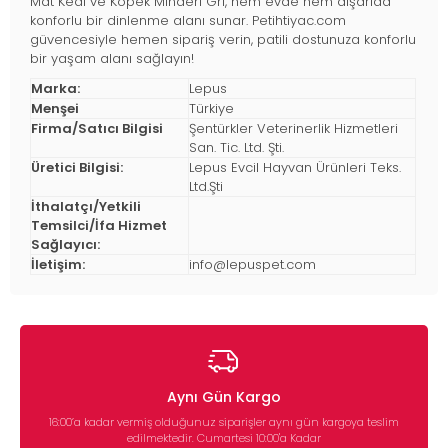
Mat Kedi ve Köpek Minderi Gri, hem evde hem dışarıda
konforlu bir dinlenme alanı sunar. Petihtiyac.com
güvencesiyle hemen sipariş verin, patili dostunuza konforlu
bir yaşam alanı sağlayın!
Marka:
Lepus
Menşei
Türkiye
Firma/Satıcı Bilgisi
Şentürkler Veterinerlik Hizmetleri
San. Tic. Ltd. Şti.
Üretici Bilgisi:
Lepus Evcil Hayvan Ürünleri Teks.
Ltd.Şti
İthalatçı/Yetkili
Temsilci/İfa Hizmet
Sağlayıcı:
İletişim:
info@lepuspet.com
Aynı Gün Kargo
16:00’a kadar vermiş olduğunuz siparişler aynı gün kargoya teslim
edilmektedir. Cumartesi 10:00'a Kadar