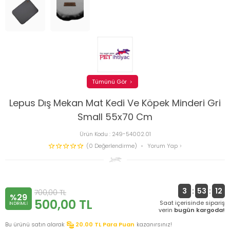
Tümünü Gör
Lepus Dış Mekan Mat Kedi Ve Köpek Minderi Gri
Small 55x70 Cm
Ürün Kodu :
249-54002.01
(0 Değerlendirme)
Yorum Yap
3
:
53
:
12
700,00
TL
%29
500,00
TL
Saat içerisinde sipariş
INDIRIMLI
verin
bugün kargoda!
Bu ürünü satın alarak
20.00
TL Para Puan
kazanırsınız!