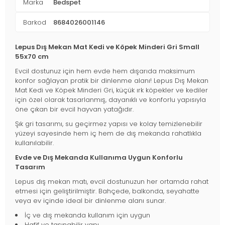
Marka
Bedspet
Barkod
8684026001146
Lepus Dış Mekan Mat Kedi ve Köpek Minderi Gri Small
55x70 cm
Evcil dostunuz için hem evde hem dışarıda maksimum
konfor sağlayan pratik bir dinlenme alanı! Lepus Dış Mekan
Mat Kedi ve Köpek Minderi Gri, küçük ırk köpekler ve kediler
için özel olarak tasarlanmış, dayanıklı ve konforlu yapısıyla
öne çıkan bir evcil hayvan yatağıdır.
Şık gri tasarımı, su geçirmez yapısı ve kolay temizlenebilir
yüzeyi sayesinde hem iç hem de dış mekanda rahatlıkla
kullanılabilir.
Evde ve Dış Mekanda Kullanıma Uygun Konforlu
Tasarım
Lepus dış mekan matı, evcil dostunuzun her ortamda rahat
etmesi için geliştirilmiştir. Bahçede, balkonda, seyahatte
veya ev içinde ideal bir dinlenme alanı sunar.
İç ve dış mekanda kullanım için uygun
Hafif ve taşınabilir yapı