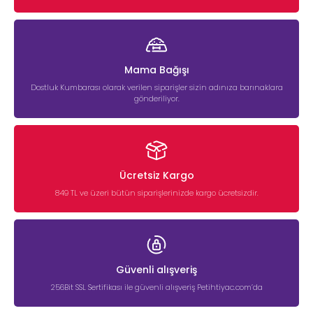
Mama Bağışı
Dostluk Kumbarası olarak verilen siparişler sizin adınıza barınaklara
gönderiliyor.
Ücretsiz Kargo
849 TL ve üzeri bütün siparişlerinizde kargo ücretsizdir.
Güvenli alışveriş
256Bit SSL Sertifikası ile güvenli alışveriş Petihtiyac.com’da