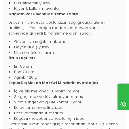
Hızlı silinebilir yüzey
Hijyenik kullanım avantajı
Sağlam ve Güvenli Malzeme Yapısı
Lepus minder, evcil dostunuzun sağlığı düşünülerek
üretilmiştir. Kanserojen madde içermeyen yapısı
sayesinde güvenli bir dinlenme alanı sunar.
Güvenli ve sağlıklı malzeme
Dayanıklı dış yüzey
Uzun ömürlü kullanım
Ürün Ölçüleri
En: 55 cm
Boy: 70 cm
Ağırlık: 420 g
Lepus Dış Mekan Mat Gri Minderin Avantajları
İç ve dış mekanda kullanım imkanı
Su geçirmez ve tüy tutmayan kumaş
2 cm sünger dolgu ile konforlu yapı
Kolay temizlenebilir yüzey
Hafif ve taşınabilir tasarım
Küçük ırk köpekler ve kediler için ideal
Evcil dostunuzun rahatlığı için tasarlanan Lepus Dış Mekan