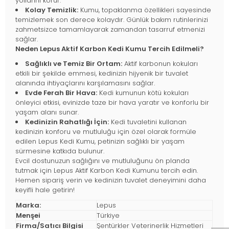
yollarını korur.
Kolay Temizlik:
Kumu, topaklanma özellikleri sayesinde
temizlemek son derece kolaydır. Günlük bakım rutinlerinizi
zahmetsizce tamamlayarak zamandan tasarruf etmenizi
sağlar.
Neden Lepus Aktif Karbon Kedi Kumu Tercih Edilmeli?
Sağlıklı ve Temiz Bir Ortam:
Aktif karbonun kokuları
etkili bir şekilde emmesi, kedinizin hijyenik bir tuvalet
alanında ihtiyaçlarını karşılamasını sağlar.
Evde Ferah Bir Hava:
Kedi kumunun kötü kokuları
önleyici etkisi, evinizde taze bir hava yaratır ve konforlu bir
yaşam alanı sunar.
Kedinizin Rahatlığı İçin:
Kedi tuvaletini kullanan
kedinizin konforu ve mutluluğu için özel olarak formüle
edilen Lepus Kedi Kumu, petinizin sağlıklı bir yaşam
sürmesine katkıda bulunur.
Evcil dostunuzun sağlığını ve mutluluğunu ön planda
tutmak için Lepus Aktif Karbon Kedi Kumunu tercih edin.
Hemen sipariş verin ve kedinizin tuvalet deneyimini daha
keyifli hale getirin!
Marka:
Lepus
Menşei
Türkiye
Firma/Satıcı Bilgisi
Şentürkler Veterinerlik Hizmetleri