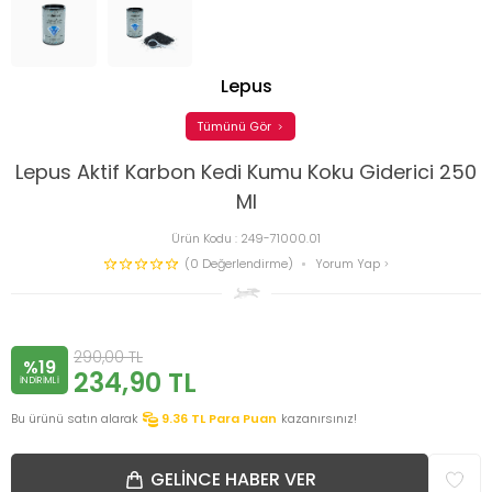
Lepus
Tümünü Gör
Lepus Aktif Karbon Kedi Kumu Koku Giderici 250
Ml
Ürün Kodu :
249-71000.01
(0 Değerlendirme)
Yorum Yap
290,00
TL
%19
234,90
TL
INDIRIMLI
Bu ürünü satın alarak
9.36
TL Para Puan
kazanırsınız!
GELINCE HABER VER