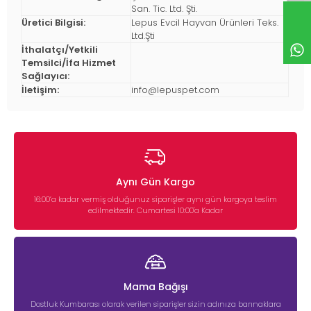
San. Tic. Ltd. Şti.
Üretici Bilgisi:
Lepus Evcil Hayvan Ürünleri Teks.
Ltd.Şti
İthalatçı/Yetkili
Temsilci/İfa Hizmet
Sağlayıcı:
İletişim:
info@lepuspet.com
Aynı Gün Kargo
16:00’a kadar vermiş olduğunuz siparişler aynı gün kargoya teslim
edilmektedir. Cumartesi 10:00'a Kadar
Mama Bağışı
Dostluk Kumbarası olarak verilen siparişler sizin adınıza barınaklara