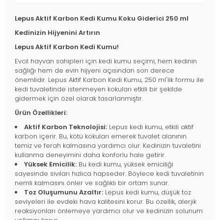
Lepus Aktif Karbon Kedi Kumu Koku Giderici 250 ml
Kedinizin Hijyenini Artırın
Lepus Aktif Karbon Kedi Kumu!
Evcil hayvan sahipleri için kedi kumu seçimi, hem kedinin
sağlığı hem de evin hijyeni açısından son derece
önemlidir. Lepus Aktif Karbon Kedi Kumu, 250 ml'lik formu ile
kedi tuvaletinde istenmeyen kokuları etkili bir şekilde
gidermek için özel olarak tasarlanmıştır.
Ürün Özellikleri:
Aktif Karbon Teknolojisi:
Lepus kedi kumu, etkili aktif
karbon içerir. Bu, kötü kokuları emerek tuvalet alanının
temiz ve ferah kalmasına yardımcı olur. Kedinizin tuvaletini
kullanma deneyimini daha konforlu hale getirir.
Yüksek Emicilik:
Bu kedi kumu, yüksek emiciliği
sayesinde sıvıları hızlıca hapseder. Böylece kedi tuvaletinin
nemli kalmasını önler ve sağlıklı bir ortam sunar.
Toz Oluşumunu Azaltır:
Lepus kedi kumu, düşük toz
seviyeleri ile evdeki hava kalitesini korur. Bu özellik, alerjik
reaksiyonları önlemeye yardımcı olur ve kedinizin solunum