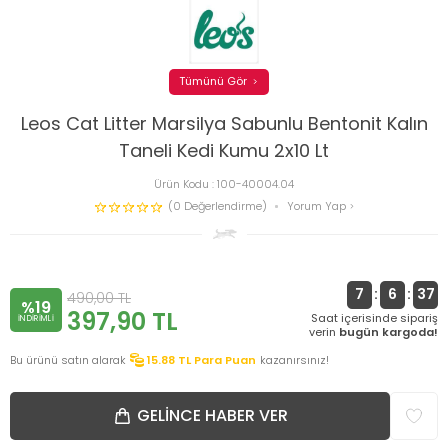
Tümünü Gör
Leos Cat Litter Marsilya Sabunlu Bentonit Kalın
Taneli Kedi Kumu 2x10 Lt
Ürün Kodu :
100-40004.04
(0 Değerlendirme)
Yorum Yap
7
:
6
:
36
490,00
TL
%19
397,90
TL
Saat içerisinde sipariş
INDIRIMLI
verin
bugün kargoda!
Bu ürünü satın alarak
15.88
TL Para Puan
kazanırsınız!
GELINCE HABER VER