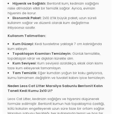
Hijyenik ve Sağlıklı:
Bentonit kum, kedinizin sağlığını
riske atmadan etkili bir temizlik sağlar. Ayrıca, evinizin
hijyenini de korur.
Ekonomik Paket:
2x10 Lt’lik büyük paket, uzun süreli
kullanım sağlar ve düzenli olarak kum değiştirme
ihtiyacınızı azaltır.
Kullanım Talimatları:
Kum Düzeyi:
Kedi tuvaletine yaklaşık 7 cm kalınlığında
kum ekleyin.
Topaklaşan Kısımları Temizleyin:
Günlük temizlikte,
topaklaşan idrar ve dışkıları kürekle alın.
Kum Seviyesi:
Kum seviyesi azaldıkça, eksik olan kısmı
taze kum ekleyerek tamamlayın.
Tam Temizlik:
Eğer kumdan yoğun bir koku geliyorsa,
kumu tamamen değiştirin ve tuvalet kabını iyice temizleyin.
Neden Leos Cat Litter Marsilya Sabunlu Bentonit Kalın
Taneli Kedi Kumu 2x10 Lt?
Leos Cat Litter, kedinizin sağlığını ve hijyenini düşünerek
formüle edilmiştir. Bentonit kumun hızlı topaklaşma özelliği,
kötü kokuları engelleyerek uzun süre taze bir ortam sağlar.
Marsilya sabunu ferahlığı, her kullanımda temiz ve hoş bir