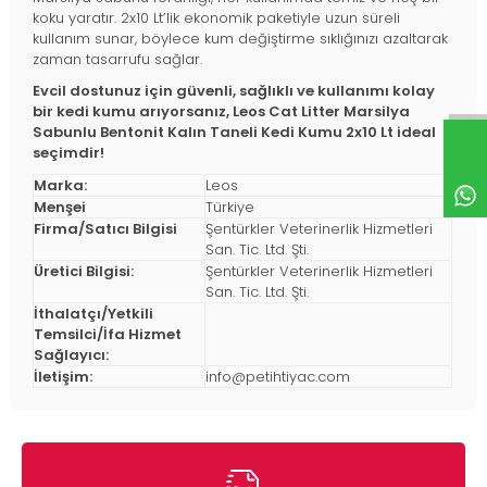
koku yaratır. 2x10 Lt’lik ekonomik paketiyle uzun süreli
kullanım sunar, böylece kum değiştirme sıklığınızı azaltarak
zaman tasarrufu sağlar.
Evcil dostunuz için güvenli, sağlıklı ve kullanımı kolay
bir kedi kumu arıyorsanız, Leos Cat Litter Marsilya
Sabunlu Bentonit Kalın Taneli Kedi Kumu 2x10 Lt ideal
seçimdir!
Marka:
Leos
Menşei
Türkiye
Firma/Satıcı Bilgisi
Şentürkler Veterinerlik Hizmetleri
San. Tic. Ltd. Şti.
Üretici Bilgisi:
Şentürkler Veterinerlik Hizmetleri
San. Tic. Ltd. Şti.
İthalatçı/Yetkili
Temsilci/İfa Hizmet
Sağlayıcı:
İletişim:
info@petihtiyac.com