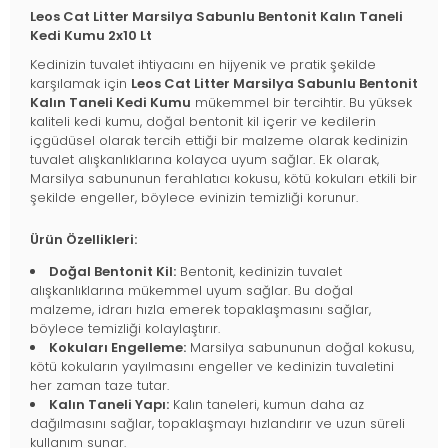
Leos Cat Litter Marsilya Sabunlu Bentonit Kalın Taneli
Kedi Kumu 2x10 Lt
Kedinizin tuvalet ihtiyacını en hijyenik ve pratik şekilde
karşılamak için
Leos Cat Litter Marsilya Sabunlu Bentonit
Kalın Taneli Kedi Kumu
mükemmel bir tercihtir. Bu yüksek
kaliteli kedi kumu, doğal bentonit kil içerir ve kedilerin
içgüdüsel olarak tercih ettiği bir malzeme olarak kedinizin
tuvalet alışkanlıklarına kolayca uyum sağlar. Ek olarak,
Marsilya sabununun ferahlatıcı kokusu, kötü kokuları etkili bir
şekilde engeller, böylece evinizin temizliği korunur.
Ürün Özellikleri:
Doğal Bentonit Kil:
Bentonit, kedinizin tuvalet
alışkanlıklarına mükemmel uyum sağlar. Bu doğal
malzeme, idrarı hızla emerek topaklaşmasını sağlar,
böylece temizliği kolaylaştırır.
Kokuları Engelleme:
Marsilya sabununun doğal kokusu,
kötü kokuların yayılmasını engeller ve kedinizin tuvaletini
her zaman taze tutar.
Kalın Taneli Yapı:
Kalın taneleri, kumun daha az
dağılmasını sağlar, topaklaşmayı hızlandırır ve uzun süreli
kullanım sunar.