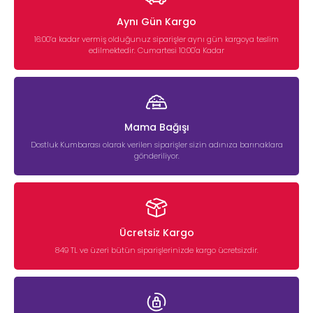
Aynı Gün Kargo
16:00’a kadar vermiş olduğunuz siparişler aynı gün kargoya teslim
edilmektedir. Cumartesi 10:00'a Kadar
Mama Bağışı
Dostluk Kumbarası olarak verilen siparişler sizin adınıza barınaklara
gönderiliyor.
Ücretsiz Kargo
849 TL ve üzeri bütün siparişlerinizde kargo ücretsizdir.