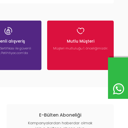
nli alışveriş
Mutlu Müşteri
 Sertifikası ile güvenli
Müşteri mutluluğu 1. önceliğimizdir.
iş Petihtiyac.com’da
E-Bülten Aboneliği
Kampanyalardan haberdar olmak