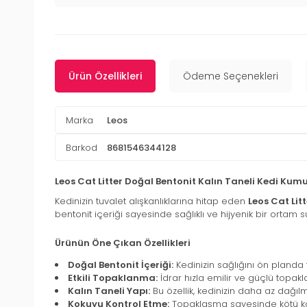
Ürün Özellikleri
Ödeme Seçenekleri
Marka
Leos
Barkod
8681546344128
Leos Cat Litter Doğal Bentonit Kalın Taneli Kedi Kumu
Kedinizin tuvalet alışkanlıklarına hitap eden
Leos Cat Lit
bentonit içeriği sayesinde sağlıklı ve hijyenik bir ortam 
Ürünün Öne Çıkan Özellikleri
Doğal Bentonit İçeriği:
Kedinizin sağlığını ön planda t
Etkili Topaklanma:
İdrar hızla emilir ve güçlü topakla
Kalın Taneli Yapı:
Bu özellik, kedinizin daha az dağı
Kokuyu Kontrol Etme:
Topaklaşma sayesinde kötü kokul