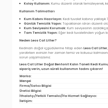
Kolay Kullanım:
Kumu düzenli olarak temizleyerek, kedin
Kullanım Talimatları
Kum Kabını Hazırlayın:
Kedi tuvalet kabına yaklaşık 
Günlük Temizlik Yapın:
Topaklanan idrarı düzenli ola
Kum Seviyesini Korumak:
Kum seviyesinin azaldıkça 
Tam Temizlik Yapın:
Eğer kedi tuvaletinden yoğun ko
Neden Leos Cat Litter?
Kedinizin doğal içgüdülerine hitap eden
Leos Cat Litter
yaratırken evinizin her zaman temiz ve kokusuz kalmasına y
sorun yaşamazsınız.
Leos Cat Litter Doğal Bentonit Kalın Taneli Kedi Kumu 5
sipariş verin, uzun süreli kullanımın tadını çıkarın!
Marka:
Menşei
Firma/Satıcı Bilgisi
Üretici Bilgisi:
İthalatçı/Yetkili Temsilci/İfa Hizmet Sağlayıcı:
İletişim: