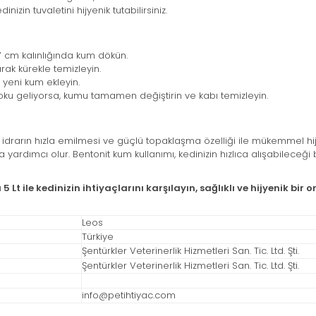
izin tuvaletini hijyenik tutabilirsiniz.
7 cm kalınlığında kum dökün.
rak kürekle temizleyin.
yeni kum ekleyin.
ku geliyorsa, kumu tamamen değiştirin ve kabı temizleyin.
, idrarın hızla emilmesi ve güçlü topaklaşma özelliği ile mükemmel hijy
ardımcı olur. Bentonit kum kullanımı, kedinizin hızlıca alışabileceği b
 Lt ile kedinizin ihtiyaçlarını karşılayın, sağlıklı ve hijyenik bi
Leos
Türkiye
Şentürkler Veterinerlik Hizmetleri San. Tic. Ltd. Şti.
Şentürkler Veterinerlik Hizmetleri San. Tic. Ltd. Şti.
info@petihtiyac.com