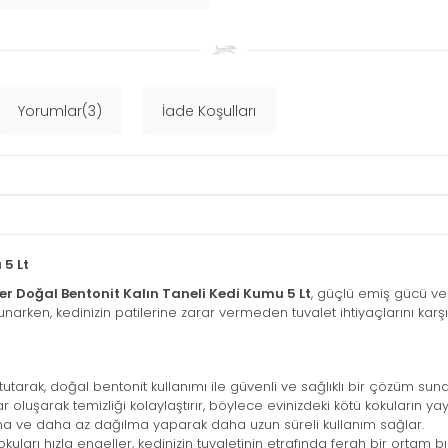
Yorumlar(3)
İade Koşulları
 5 Lt
ter Doğal Bentonit Kalın Taneli Kedi Kumu 5 Lt
, güçlü emiş gücü ve 
sunarken, kedinizin patilerine zarar vermeden tuvalet ihtiyaçlarını karş
utarak, doğal bentonit kullanımı ile güvenli ve sağlıklı bir çözüm suna
r oluşarak temizliği kolaylaştırır, böylece evinizdeki kötü kokuların yay
lma ve daha az dağılma yaparak daha uzun süreli kullanım sağlar.
arı hızla engeller, kedinizin tuvaletinin etrafında ferah bir ortam bır