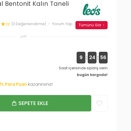
l Bentonit Kalın Taneli
(3 Değerlendirme)
Yorum Yap
Tümünü Gör
:
:
9
24
55
Saat içerisinde sipariş verin
bugün kargoda!
TL Para Puan
kazanırsınız!
SEPETE EKLE