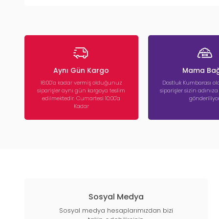
Aynı Gün Kargo
Mama Bağ
16:00’a kadar vermiş olduğunuz
Dostluk Kumbarası ola
siparişler aynı gün kargoya teslim
siparişler sizin adınız
edilmektedir. Cumartesi 10:00'a
gönderiliyor
Kadar
Sosyal Medya
Sosyal medya hesaplarımızdan bizi