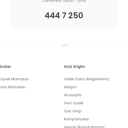
Cumartesi: 09:00 - 13:00
444 7 250
kalar
Hızlı Erişim
Köpek Mamaları
Yetkili Satıcı Belgelerimiz
Kedi Mamaları
İletişim
Anasayfa
Yeni Üyelik
Üye Girişi
Kampanyalar
Hesap Numaralarımız