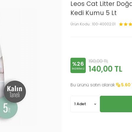
Leos Cat Litter Doğa
Kedi Kumu 5 Lt
Ürün Kodu :
100-40002.01
190,00
TL
%26
140,00
TL
INDIRIMLI
Bu ürünü satın alarak
5.60