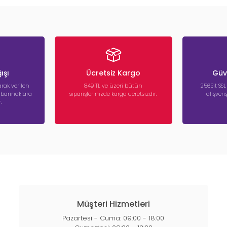
ışı
Ücretsiz Kargo
Güve
rak verilen
849 TL ve üzeri bütün
256Bit SSL
a barınaklara
siparişlerinizde kargo ücretsizdir.
alışver
.
Müşteri Hizmetleri
Pazartesi - Cuma: 09:00 - 18:00