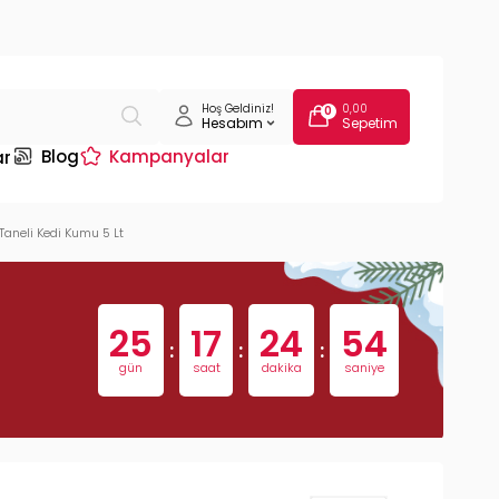
Hoş Geldiniz!
0,00
0
Hesabım
Sepetim
Blog
Kampanyalar
ar
 Taneli Kedi Kumu 5 Lt
25
17
24
53
:
:
:
gün
saat
dakika
saniye