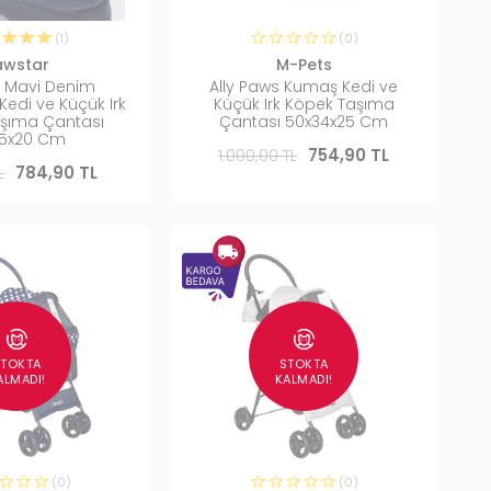
(1)
(0)
awstar
M-Pets
 Mavi Denim
Ally Paws Kumaş Kedi ve
edi ve Küçük Irk
Küçük Irk Köpek Taşıma
şıma Çantası
Çantası 50x34x25 Cm
15x20 Cm
1.000,00 TL
754,90 TL
L
784,90 TL
STOKTA
STOKTA
ALMADI!
KALMADI!
(0)
(0)