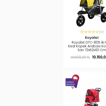
(0)
Royalist
Royalist DTC-805 İki K
Kedi Köpek Arabası Ko
Sarı 72x52x101 C
14.500,00 TL
10.150,