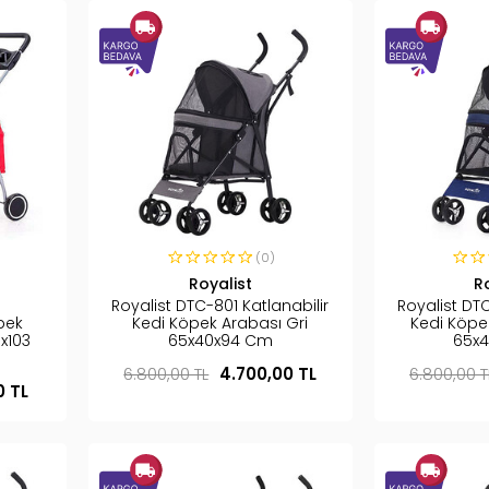
(0)
Royalist
R
Royalist DTC-801 Katlanabilir
Royalist DTC
pek
Kedi Köpek Arabası Gri
Kedi Köpe
x103
65x40x94 Cm
65x
6.800,00 TL
4.700,00 TL
6.800,00 T
0 TL