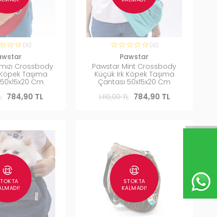
(0)
(0)
awstar
Pawstar
rmızı Crossbody
Pawstar Mint Crossbody
k Köpek Taşıma
Küçük Irk Köpek Taşıma
 50x15x20 Cm
Çantası 50x15x20 Cm
L
784,90 TL
1.110,00 TL
784,90 TL
STOKTA
STOKTA
ALMADI!
KALMADI!