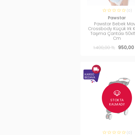
(0)
Pawstar
Pawstar Bebek Mav
Crossbody Küçük Irk 
Taşıma Çantası 50x1
Cm
1.400,00 TL
950,00
STOKTA
KALMADI!
(0)