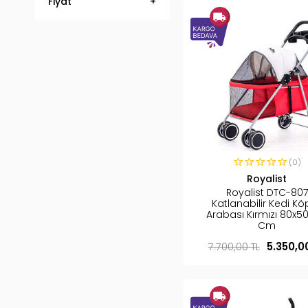
Fiyat
(0)
Royalist
Royalist DTC-807
Katlanabilir Kedi Kö
Arabası Kırmızı 80x50
Cm
7.700,00 TL
5.350,0