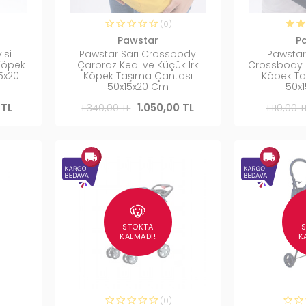
(0)
Pawstar
P
isi
Pawstar Sarı Crossbody
Pawstar
Köpek
Çarpraz Kedi ve Küçük Irk
Crossbody K
5x20
Köpek Taşıma Çantası
Köpek Ta
50x15x20 Cm
50x
 TL
1.340,00 TL
1.050,00 TL
1.110,00 T
STOKTA
KALMADI!
K
(0)