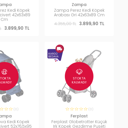
ampa
Zampa
ez Kedi Köpek
Zampa Perez Kedi Köpek
civert 42x63x89
Arabası Gri 42x63x89 Cm
Cm
4.355,00 TL
3.899,90 TL
L
3.899,90 TL
STOKTA
STOKTA
ALMADI!
KALMADI!
(0)
(0)
ampa
Ferplast
va Kedi Köpek
Ferplast Globetrotter Küçük
ivert 52x76,5x95
Irk Köpek Gezdirme Puseti