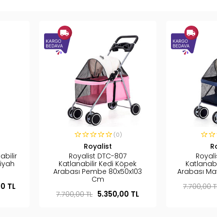
(0)
Royalist
R
bilir
Royalist DTC-807
Royal
iyah
Katlanabilir Kedi Köpek
Katlanabi
Arabası Pembe 80x50x103
Arabası Ma
Cm
00 TL
7.700,00 T
7.700,00 TL
5.350,00 TL