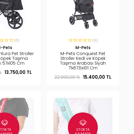
(0)
(0)
-Pets
M-Pets
tura Pet Stroller
M-Pets Conquest Pet
Köpek Taşıma
Stroller Kedi ve Köpek
ı 57x105 Cm
Taşıma Arabası Siyah
71x57,5x101 Cm
L
13.750,00 TL
22.000,00 TL
15.400,00 TL
STOKTA
STOKTA
ALMADI!
KALMADI!