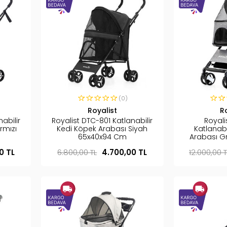
(0)
Royalist
R
abilir
Royalist DTC-801 Katlanabilir
Royal
rmızı
Kedi Köpek Arabası Siyah
Katlanabi
65x40x94 Cm
Arabası G
0 TL
6.800,00 TL
4.700,00 TL
12.000,00 T