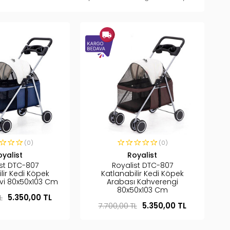
(0)
(0)
oyalist
Royalist
ist DTC-807
Royalist DTC-807
lir Kedi Köpek
Katlanabilir Kedi Köpek
vi 80x50x103 Cm
Arabası Kahverengi
80x50x103 Cm
L
5.350,00 TL
7.700,00 TL
5.350,00 TL