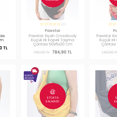
(0)
Pawstar
P
ası
Pawstar Siyah Crossbody
Pawstar Kı
Cm
Küçük Irk Köpek Taşıma
Küçük Ir
Çantası 50x15x20 Cm
Çantası
0 TL
1.110,00 TL
784,90 TL
1.110,00 T
STOKTA
KALMADI!
K