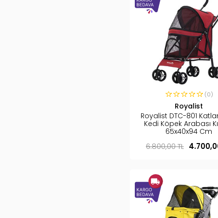
(0)
Royalist
Royalist DTC-801 Katlan
Kedi Köpek Arabası Kı
65x40x94 Cm
6.800,00 TL
4.700,0