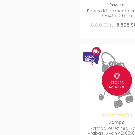
Pawise
Pawise Köpek Arabası
68x46x100 Cm
8.810,00 TL
6.606,9
STOKTA
KALMADI!
(0)
Zampa
Zampa Perez Kedi K
Arabası Siyah 42x63x