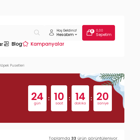
Hoş Geldiniz!
0,00
0
Hesabım
Sepetim
Blog
Kampanyalar
ar
Köpek Pusetleri
24
10
14
19
:
:
:
gün
saat
dakika
saniye
Toplamda
33
ürün görüntüleniyor.