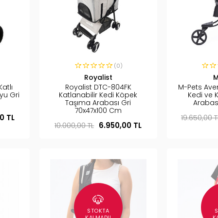
(0)
Royalist
M
atlı
Royalist DTC-804FK
M-Pets Aven
yu Gri
Katlanabilir Kedi Köpek
Kedi ve 
m
Taşıma Arabası Gri
Arabas
70x47x100 Cm
00 TL
19.650,00 T
10.000,00 TL
6.950,00 TL
STOKTA
KALMADI!
K