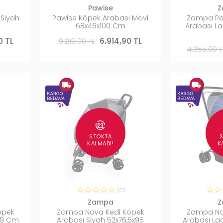
Pawise
Z
 Siyah
Pawise Köpek Arabası Mavi
Zampa Per
68x46x100 Cm
Arabası La
0 TL
9.219,00 TL
6.914,90 TL
4.355,00 T
STOKTA
KALMADI!
K
(0)
Zampa
Z
öpek
Zampa Nova Kedi Köpek
Zampa No
89 Cm
Arabası Siyah 52x76,5x95
Arabası Lac