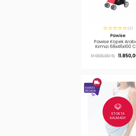
(0)
Pawise
Pawise Köpek Arab
Kırmızı 68x46x100 
17.000,00 TL
11.850,0
STOKTA
KALMADI!