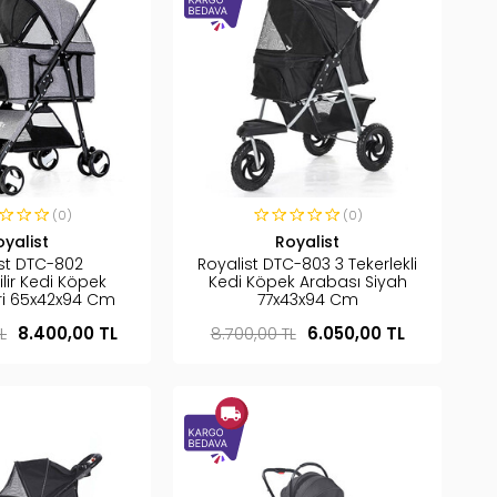
(0)
(0)
oyalist
Royalist
ist DTC-802
Royalist DTC-803 3 Tekerlekli
lir Kedi Köpek
Kedi Köpek Arabası Siyah
ri 65x42x94 Cm
77x43x94 Cm
L
8.400,00 TL
8.700,00 TL
6.050,00 TL