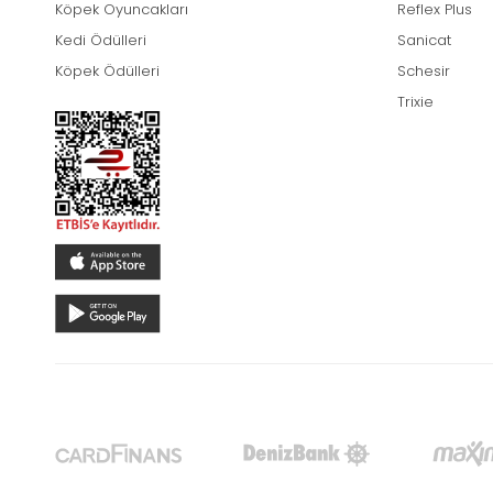
Köpek Oyuncakları
Reflex Plus
Kedi Ödülleri
Sanicat
Köpek Ödülleri
Schesir
Trixie