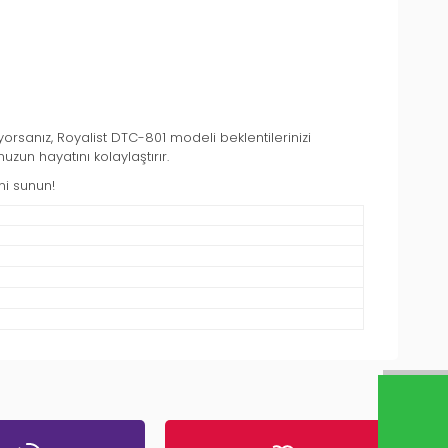
yorsanız, Royalist DTC-801 modeli beklentilerinizi
uzun hayatını kolaylaştırır.
mi sunun!