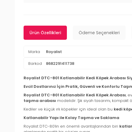
Ürün Özellikleri
Ödeme Seçenekleri
Marka
Royalist
Barkod
8682291411738
Royalist DTC-801 Katlanabilir Kedi Köpek Arabası 
Evcil Dostlarınız İçin Pratik, Güvenli ve Konforlu Ta
Royalist DTC-801 Katlanabilir Kedi Köpek Arabası
, e
taşıma arabası
modelidir. Şık siyah tasarımı, kompakt ö
Kediler ve küçük ırk köpekler için ideal olan bu
kedi köp
Katlanabilir Yapı ile Kolay Taşıma ve Saklama
Royalist DTC-801in en önemli avantajlarından biri
katlan
alanlarında pratik bir çözüm sunar.