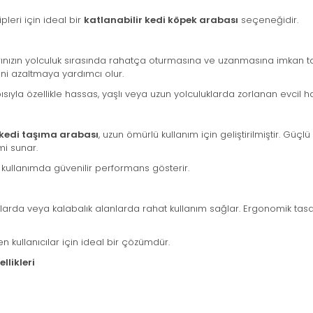
leri için ideal bir
katlanabilir kedi köpek arabası
seçeneğidir.
arınızın yolculuk sırasında rahatça oturmasına ve uzanmasına imkan t
ini azaltmaya yardımcı olur.
pısıyla özellikle hassas, yaşlı veya uzun yolculuklarda zorlanan evcil h
 kedi taşıma arabası
, uzun ömürlü kullanım için geliştirilmiştir. Gü
mi sunar.
 kullanımda güvenilir performans gösterir.
arklarda veya kalabalık alanlarda rahat kullanım sağlar. Ergonomik ta
n kullanıcılar için ideal bir çözümdür.
llikleri