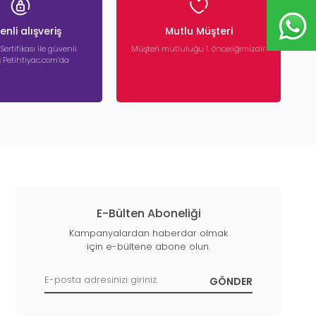
nli alışveriş
Mutlu Müşteri
 Sertifikası ile güvenli
Müşteri mutluluğu 1. önceliğimizdir.
iş Petihtiyac.com’da
E-Bülten Aboneliği
Kampanyalardan haberdar olmak
için e-bültene abone olun.