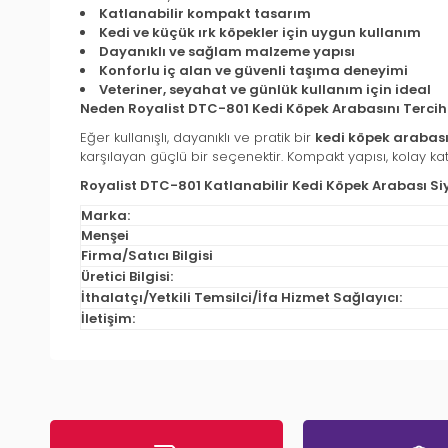
Katlanabilir kompakt tasarım
Kedi ve küçük ırk köpekler için uygun kullanım
Dayanıklı ve sağlam malzeme yapısı
Konforlu iç alan ve güvenli taşıma deneyimi
Veteriner, seyahat ve günlük kullanım için ideal
Neden Royalist DTC-801 Kedi Köpek Arabasını Tercih 
Eğer kullanışlı, dayanıklı ve pratik bir
kedi köpek arabas
karşılayan güçlü bir seçenektir. Kompakt yapısı, kolay katl
Royalist DTC-801 Katlanabilir Kedi Köpek Arabası S
Marka:
Menşei
Firma/Satıcı Bilgisi
Üretici Bilgisi:
İthalatçı/Yetkili Temsilci/İfa Hizmet Sağlayıcı:
İletişim: