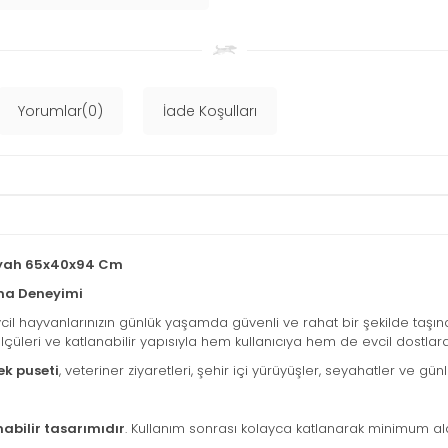
Yorumlar(0)
İade Koşulları
Siyah 65x40x94 Cm
şıma Deneyimi
vcil hayvanlarınızın günlük yaşamda güvenli ve rahat bir şekilde taş
lçüleri ve katlanabilir yapısıyla hem kullanıcıya hem de evcil dostla
ek puseti
, veteriner ziyaretleri, şehir içi yürüyüşler, seyahatler ve g
abilir tasarımıdır
. Kullanım sonrası kolayca katlanarak minimum 