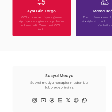
Aynı Gün Kargo
Mama Bağ
16:00’a kadar vermiş olduğunuz
Dostluk Kumbarası ola
siparişler aynı gün kargoya teslim
siparişler sizin adınız
edilmektedir. Cumartesi 10:00'a
gönderiliyor
Kadar
Sosyal Medya
Sosyal medya hesaplarımızdan bizi
takip edebilirsiniz.