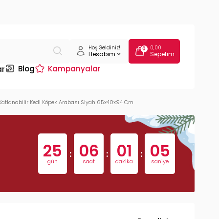
Hoş Geldiniz!
0,00
0
Hesabım
Sepetim
Blog
Kampanyalar
ar
Katlanabilir Kedi Köpek Arabası Siyah 65x40x94 Cm
25
06
01
05
:
:
:
gün
saat
dakika
saniye