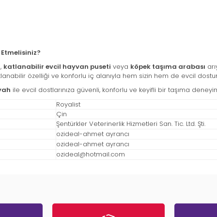
Etmelisiniz?
ı
,
katlanabilir evcil hayvan puseti
veya
köpek taşıma arabası
arı
anabilir özelliği ve konforlu iç alanıyla hem sizin hem de evcil dostun
iyah
ile evcil dostlarınıza güvenli, konforlu ve keyifli bir taşıma deneyi
Royalist
Çin
Şentürkler Veterinerlik Hizmetleri San. Tic. Ltd. Şti.
ozideal-ahmet ayrancı
ozideal-ahmet ayrancı
ozideal@hotmail.com