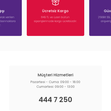
ışı
Ücretsiz Kargo
Güve
rak verilen
849 TL ve üzeri bütün
256Bit SSL
a barınaklara
siparişlerinizde kargo ücretsizdir.
alışver
.
Müşteri Hizmetleri
Pazartesi - Cuma: 09:00 - 18:00
Cumartesi: 09:00 - 13:00
444 7 250