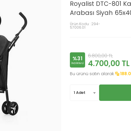
Royalist DTC-801 Ka
Arabası Siyah 65x
Ürün Kodu :
294-
57006.01
6.800,00
TL
%31
4.700,00
TL
INDIRIMLI
Bu ürünü satın alarak
188.