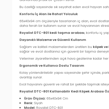
Bu özelliği sayesinde sık seyahat eden evcil hayvan sahip
Konforlu İç Alan ile Rahat Yolculuk
65x40x94 cm ölçüleriyle tasarlanan iç alan, evcil dostl
daha ferah bir kullanım sunar ve evcil hayvanınızın stres
Royalist DTC-801 kedi taşıma arabası
, konforlu iç ya
Dayanıklı Malzeme ve Güvenli Kullanım
Sağlam ve kaliteli malzemelerden üretilen bu
köpek ve
sağlar ve evcil dostlarınız için güvenli bir taşıma deneyi
Veteriner ziyaretlerinden açık hava gezilerine kadar her
Ergonomik ve Kullanıcı Dostu Tasarım
Kolay yönlendirilebilir yapısı sayesinde şehir içinde, p
avantajı sunar.
Evcil hayvanını güvenli ve rahat bir şekilde taşımak isteye
Royalist DTC-801 Katlanabilir Kedi Köpek Arabası Öze
Ürün Ölçüsü:
65x40x94 Cm
Renk:
Siyah
Model:
Royalist DTC-801