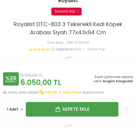
Royalist
Tümünü Gör
Royalist DTC-803 3 Tekerlekli Kedi Köpek
Arabası Siyah 77x43x94 Cm
Ürün Kodu :
294-57003.01
(0 Değerlendirme)
Yorum Yap
8.700,00
TL
Saat içerisinde sipariş
%30
6.050,00
TL
verin
bugün kargoda!
INDIRIMLI
Bu ürünü satın alarak
242.00
TL Para Puan
kazanırsınız!
SEPETE EKLE