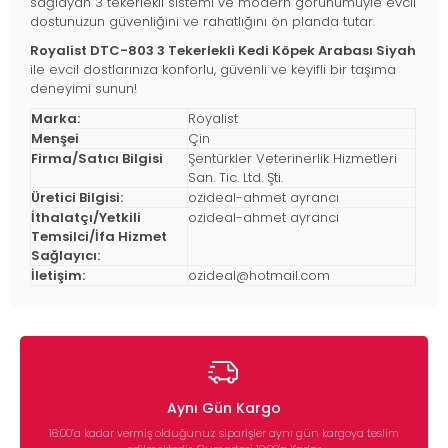
sağlayan 3 tekerlekli sistemi ve modern görünümüyle evcil
dostunuzun güvenliğini ve rahatlığını ön planda tutar.
Royalist DTC-803 3 Tekerlekli Kedi Köpek Arabası Siyah
ile evcil dostlarınıza konforlu, güvenli ve keyifli bir taşıma
deneyimi sunun!
Marka:
Royalist
Menşei
Çin
Firma/Satıcı Bilgisi
Şentürkler Veterinerlik Hizmetleri
San. Tic. Ltd. Şti.
Üretici Bilgisi:
ozideal-ahmet ayrancı
İthalatçı/Yetkili
ozideal-ahmet ayrancı
Temsilci/İfa Hizmet
Sağlayıcı:
İletişim:
ozideal@hotmail.com
Aynı Gün Kargo
16:00’a kadar vermiş olduğunuz siparişler aynı gün kargoya teslim