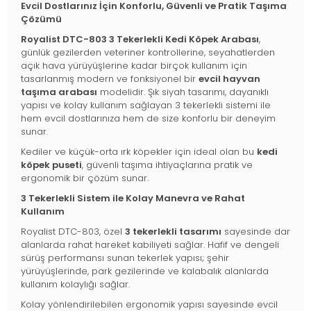
Evcil Dostlarınız İçin Konforlu, Güvenli ve Pratik Taşıma
Çözümü
Royalist DTC-803 3 Tekerlekli Kedi Köpek Arabası
,
günlük gezilerden veteriner kontrollerine, seyahatlerden
açık hava yürüyüşlerine kadar birçok kullanım için
tasarlanmış modern ve fonksiyonel bir
evcil hayvan
taşıma arabası
modelidir. Şık siyah tasarımı, dayanıklı
yapısı ve kolay kullanım sağlayan 3 tekerlekli sistemi ile
hem evcil dostlarınıza hem de size konforlu bir deneyim
sunar.
Kediler ve küçük-orta ırk köpekler için ideal olan bu
kedi
köpek puseti
, güvenli taşıma ihtiyaçlarına pratik ve
ergonomik bir çözüm sunar.
3 Tekerlekli Sistem ile Kolay Manevra ve Rahat
Kullanım
Royalist DTC-803, özel
3 tekerlekli tasarımı
sayesinde dar
alanlarda rahat hareket kabiliyeti sağlar. Hafif ve dengeli
sürüş performansı sunan tekerlek yapısı; şehir
yürüyüşlerinde, park gezilerinde ve kalabalık alanlarda
kullanım kolaylığı sağlar.
Kolay yönlendirilebilen ergonomik yapısı sayesinde evcil