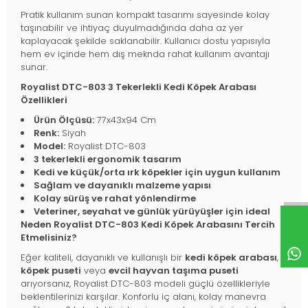
Pratik kullanım sunan kompakt tasarımı sayesinde kolay
taşınabilir ve ihtiyaç duyulmadığında daha az yer
kaplayacak şekilde saklanabilir. Kullanıcı dostu yapısıyla
hem ev içinde hem dış meknda rahat kullanım avantajı
sunar.
Royalist DTC-803 3 Tekerlekli Kedi Köpek Arabası
Özellikleri
Ürün Ölçüsü:
77x43x94 Cm
Renk:
Siyah
Model:
Royalist DTC-803
3 tekerlekli ergonomik tasarım
Kedi ve küçük/orta ırk köpekler için uygun kullanım
Sağlam ve dayanıklı malzeme yapısı
Kolay sürüş ve rahat yönlendirme
Veteriner, seyahat ve günlük yürüyüşler için ideal
Neden Royalist DTC-803 Kedi Köpek Arabasını Tercih
Etmelisiniz?
Eğer kaliteli, dayanıklı ve kullanışlı bir
kedi köpek arabası
,
köpek puseti
veya
evcil hayvan taşıma puseti
arıyorsanız, Royalist DTC-803 modeli güçlü özellikleriyle
beklentilerinizi karşılar. Konforlu iç alanı, kolay manevra