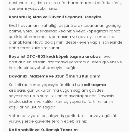
dostunuzu taşırken ekstra efor harcamadan konforlu sürüş
deneyimi yaşayabilirsiniz.
Konforlu İç Alan ve Güvenli Seyahat Deneyimi
Evcil hayvanların rahatlığı düşünülerek tasarlanan geniş iç
bölme, yolculuk sırasında kedinizin veya köpeğinizin rahat
şekilde oturmasına, uzanmasına ve çevreyi izlemesine
olanak tanır. Hava dolaşımını destekleyen yapısı sayesinde
daha ferah kullanım sunar.
Royalist DTC-803 kedi köpek taşıma arabası
, evcil
dostlarınızın stresini azaltmaya yardımcı olurken güvenli ve
huzurlu bir seyahat deneyimi sağlar.
Dayanıklı Malzeme ve Uzun Ömürlü Kullanım
Kaliteli malzeme yapısıyla üretilen bu
kedi taşıma
arabası
, günlük kullanıma uygun sağlam gövdesi
sayesinde uzun süreli kullanım avantajı sunar. Dayanıklı
iskelet sistemi ve kaliteli kumaş yapısı ile farklı kullanım
koşullarına uyum sağlar.
Veteriner ziyaretleri, alışveriş gezileri, tatiller veya günlük
yürüyüşlerde güvenle tercih edebilirsiniz.
Katlanabilir ve Kullanışlı Tasarım