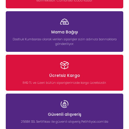
edilmektedir. Cumartesi 10:00'a Kadar
Mama Bağışı
Dostluk Kumbarası olarak verilen siparişler sizin adınıza barınaklara
gönderiliyor.
Ücretsiz Kargo
849 TL ve üzeri bütün siparişlerinizde kargo ücretsizdir.
Güvenli alışveriş
256Bit SSL Sertifikası ile güvenli alışveriş Petihtiyac.com’da