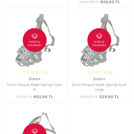
1.094,00 TL
929,90 TL
STOKTA
STOKTA
KALMADI!
KALMADI!
(0)
(0)
Duvo+
Duvo+
Duvo+ Kauçuk Köpek Ağızlığı Siyah
Duvo+ Kauçuk Köpek Ağızlığı Siyah
XL
Large
710,00 TL
602,90 TL
624,00 TL
529,90 TL