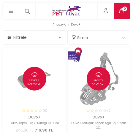
0
Anasayfa
Duvo+
Filtrele
STOKTA
STOKTA
KALMADI!
KALMADI!
(0)
(0)
Duvo+
Duvo+
Duvo Köpek Dışkı Küreği 60 Cm
Duvo+ Kauçuk Köpek Ağızlığı Siyah
XXL
845,00 TL
716,90 TL