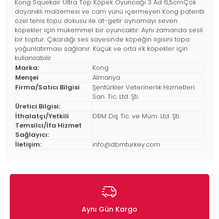
Kong Squekair Ultra Top Köpek Oyuncağı 3 Ad 6,5cmÇok
dayanıklı malzemesi ve cam yünü içermeyen Kong patentli
özel tenis topu dokusu ile at-getir oynamayı seven
köpekler için mükemmel bir oyuncaktır. Aynı zamanda sesli
bir toptur. Çıkardığı ses sayesinde köpeğin ilgisini topa
yoğunlatırması sağlanır. Küçük ve orta ırk köpekler için
kullanılabilir.
Marka:
Kong
Menşei
Almanya
Firma/Satıcı Bilgisi
Şentürkler Veterinerlik Hizmetleri
San. Tic. Ltd. Şti.
Üretici Bilgisi:
İthalatçı/Yetkili
DBM Dış Tic. ve Müm. Ltd. Şti.
Temsilci/İfa Hizmet
Sağlayıcı:
İletişim:
info@dbmturkey.com
Aynı Gün Kargo