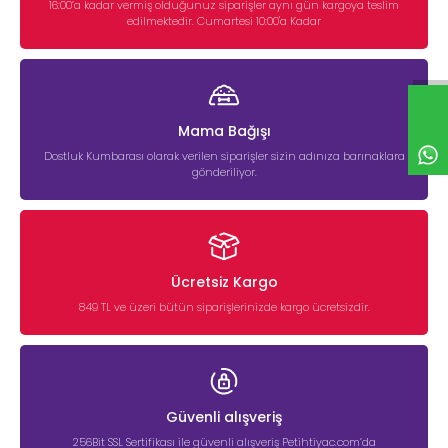
16:00’a kadar vermiş olduğunuz siparişler aynı gün kargoya teslim
edilmektedir. Cumartesi 10:00'a Kadar
Mama Bağışı
Dostluk Kumbarası olarak verilen siparişler sizin adınıza barınaklara
gönderiliyor.
Ücretsiz Kargo
849 TL ve üzeri bütün siparişlerinizde kargo ücretsizdir.
Güvenli alışveriş
256Bit SSL Sertifikası ile güvenli alışveriş Petihtiyac.com’da