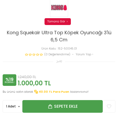
Tümünü Gör
Kong Squekair Ultra Top Köpek Oyuncağı 3'lü
6,5 Cm
Ürün Kodu :
152-50045.01
(0 Değerlendirme)
Yorum Yap
1.240,00
TL
%19
1.000,00
TL
INDIRIMLI
Bu ürünü satın alarak
40.00
TL Para Puan
kazanırsınız!
SEPETE EKLE