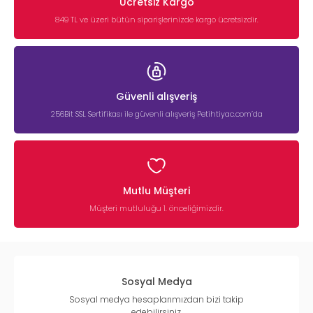
Ücretsiz Kargo
849 TL ve üzeri bütün siparişlerinizde kargo ücretsizdir.
Güvenli alışveriş
256Bit SSL Sertifikası ile güvenli alışveriş Petihtiyac.com’da
Mutlu Müşteri
Müşteri mutluluğu 1. önceliğimizdir.
Sosyal Medya
Sosyal medya hesaplarımızdan bizi takip
edebilirsiniz.