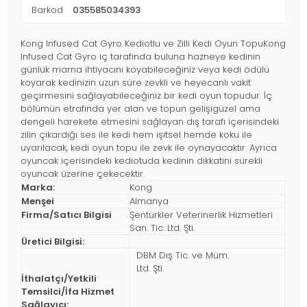
Barkod
035585034393
Kong Infused Cat Gyro Kediotlu ve Zilli Kedi Oyun TopuKong
Infused Cat Gyro iç tarafında buluna hazneye kedinin
günlük mama ihtiyacını koyabileceğiniz veya kedi ödülü
koyarak kedinizin uzun süre zevkli ve heyecanlı vakit
geçirmesini sağlayabileceğiniz bir kedi oyun topudur. İç
bölümün etrafında yer alan ve topun gelişigüzel ama
dengeli harekete etmesini sağlayan dış tarafı içerisindeki
zilin çıkardığı ses ile kedi hem işitsel hemde koku ile
uyarılacak, kedi oyun topu ile zevk ile oynayacaktır. Ayrıca
oyuncak içerisindeki kediotuda kedinin dikkatini sürekli
oyuncak üzerine çekecektir.
Marka:
Kong
Menşei
Almanya
Firma/Satıcı Bilgisi
Şentürkler Veterinerlik Hizmetleri
San. Tic. Ltd. Şti.
Üretici Bilgisi:
DBM Dış Tic. ve Müm.
Ltd. Şti.
İthalatçı/Yetkili
Temsilci/İfa Hizmet
Sağlayıcı: