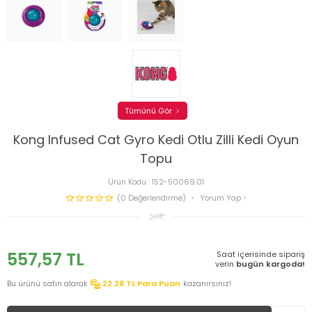
Tümünü Gör
Kong Infused Cat Gyro Kedi Otlu Zilli Kedi Oyun
Topu
Ürün Kodu :
152-50069.01
(0 Değerlendirme)
Yorum Yap
557,57
TL
Saat içerisinde sipariş
verin
bugün kargoda!
Bu ürünü satın alarak
22.28
TL Para Puan
kazanırsınız!