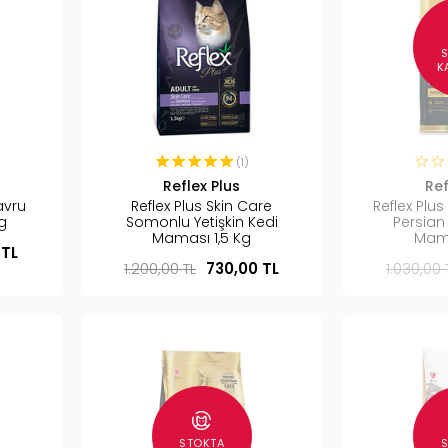
K
(1)
Reflex Plus
Ref
avru
Reflex Plus Skin Care
Reflex Plu
g
Somonlu Yetişkin Kedi
Persian 
Maması 1,5 Kg
Mama
 TL
1.200,00 TL
730,00 TL
1.030,00 
STOKTA