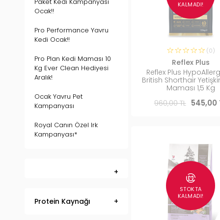
Paket Kedi Kampanyası
KALMADI!
Ocak!!
Pro Performance Yavru
Kedi Ocak!!
(0)
Pro Plan Kedi Maması 10
Reflex Plus
Kg Ever Clean Hediyesi
Reflex Plus HypoAller
Aralık!
British Shorthair Yetişk
Maması 1,5 Kg
Ocak Yavru Pet
960,00 TL
545,00 
Kampanyası
Royal Canın Özel Irk
Kampanyası*
STOKTA
KALMADI!
Protein Kaynağı