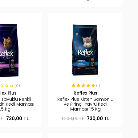
(0)
(1)
lex Plus
Reflex Plus
s Tavuklu Renkli
Reflex Plus Kitten Somonlu
şkin Kedi Maması
ve Pirinçli Yavru Kedi
1,5 Kg
Maması 1,5 Kg
TL
730,00 TL
1.200,00 TL
730,00 TL