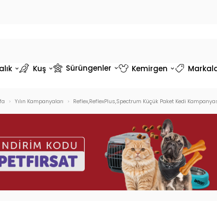
Sürüngenler
alık
Kuş
Kemirgen
Markal
fa
Yılın Kampanyaları
Reflex,ReflexPlus,Spectrum Küçük Paket Kedi Kampanyası