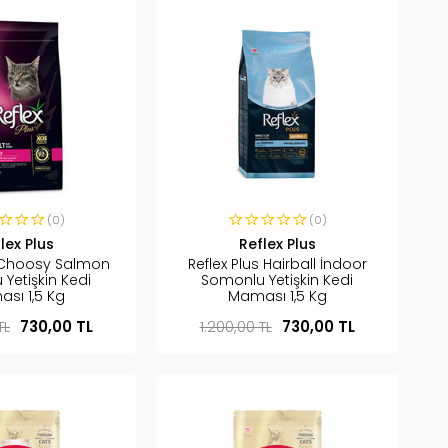
(0)
(0)
lex Plus
Reflex Plus
s Choosy Salmon
Reflex Plus Hairball İndoor
Yetişkin Kedi
Somonlu Yetişkin Kedi
sı 1,5 Kg
Maması 1,5 Kg
TL
730,00 TL
1.200,00 TL
730,00 TL