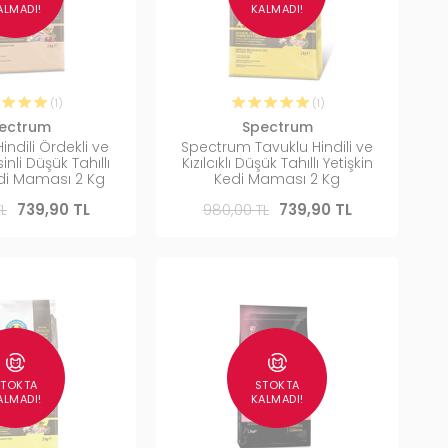
ALMADI!
KALMADI!
(1)
(1)
ectrum
Spectrum
ndili Ördekli ve
Spectrum Tavuklu Hindili ve
nli Düşük Tahıllı
Kızılcıklı Düşük Tahıllı Yetişkin
edi Maması 2 Kg
Kedi Maması 2 Kg
L
739,90 TL
980,00 TL
739,90 TL
STOKTA
STOKTA
ALMADI!
KALMADI!