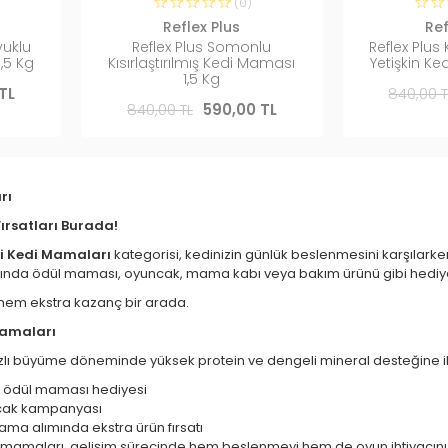
(0)
Reflex Plus
Ref
vuklu
Reflex Plus Somonlu
Reflex Plus 
,5 Kg
Kısırlaştırılmış Kedi Maması
Yetişkin Ke
1,5 Kg
TL
840,00 T
840,00 TL
590,00 TL
rı
rsatları Burada!
li Kedi Mamaları
kategorisi, kedinizin günlük beslenmesini karşılar
da ödül maması, oyuncak, mama kabı veya bakım ürünü gibi hediyelerl
hem ekstra kazanç bir arada.
Mamaları
hızlı büyüme döneminde yüksek protein ve dengeli mineral desteğine i
 ödül maması hediyesi
cak kampanyası
ma alımında ekstra ürün fırsatı
mamaları, gelişim sürecinde hem beslenmeyi hem de oyun ihtiyacını 