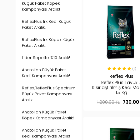
Küçük Paket Köpek
Kampanyası Aralık!
ReflexPlus Irk Kedi Küçük
Paket Aralık!
ReflexPlus Irk Köpek Küçük
Paket Aralık!
Lider Sepette %10 Aralık!
(1)
Anatolian Büyük Paket
Kedi Kampanyası Aralık!
Reflex Plus
Reflex Plus Tavukl
Kısırlaştırılmış Kedi 
Reflex,ReflexPlus,Spectrum
1,5 Kg
Büyük Paket Kampanyası
Aralık!
1.200,00 TL
730,00
Anatolian Küçük Paket
Köpek Kampanyası Aralık!
Anatolian Küçük Paket
Kedi Kampanyası Aralık!