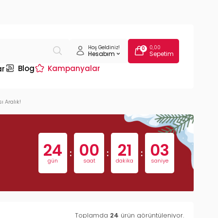
Hoş Geldiniz!
0,00
0
Hesabım
Sepetim
Blog
Kampanyalar
ar
 Aralık!
24
00
21
02
:
:
:
gün
saat
dakika
saniye
Toplamda
24
ürün görüntüleniyor.