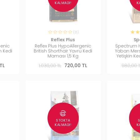
KALMADI!
K
(0)
Reflex Plus
Sp
genic
Reflex Plus HypoAllergenic
Spectrum Hi
in Kedi
British Shorthair Yavru Kedi
Yaban Mersi
Maması 1,5 Kg
Yetişkin K
TL
1.030,00 TL
720,00 TL
980,00 T
STOKTA
KALMADI!
K