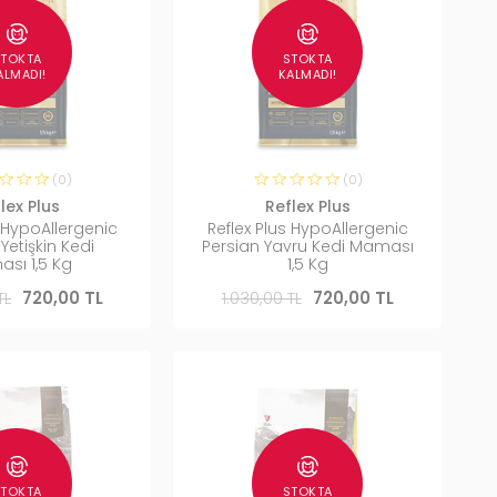
STOKTA
STOKTA
ALMADI!
KALMADI!
(0)
(0)
lex Plus
Reflex Plus
s HypoAllergenic
Reflex Plus HypoAllergenic
Yetişkin Kedi
Persian Yavru Kedi Maması
sı 1,5 Kg
1,5 Kg
TL
720,00 TL
1.030,00 TL
720,00 TL
STOKTA
STOKTA