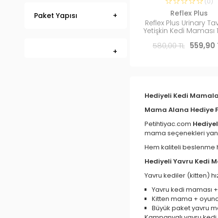
(0)
Reflex Plus
Paket Yapısı
Reflex Plus Urinary Ta
Yetişkin Kedi Maması 1
580,00 TL
559,90 
Hediyeli Kedi Mamala
Mama Alana Hediye Fı
Petihtiyac.com
Hediye
mama seçenekleri yanın
Hem kaliteli beslenme 
Hediyeli Yavru Kedi 
Yavru kediler (kitten) 
Yavru kedi maması +
Kitten mama + oyun
Büyük paket yavru ma
Kampanyalı yavru kedi 