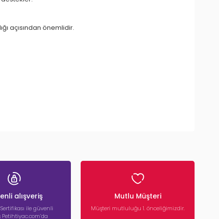
lığı açısından önemlidir.
nli alışveriş
Mutlu Müşteri
 Sertifikası ile güvenli
Müşteri mutluluğu 1. önceliğimizdir.
iş Petihtiyac.com’da