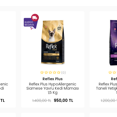
(0)
Reflex Plus
Ref
genic
Reflex Plus HypoAllergenic
Reflex Plu
edi
Siamese Yavru Kedi Maması
Taneli Yeti
1,5 Kg
 TL
1.400,00 TL
950,00 TL
1.200,00 