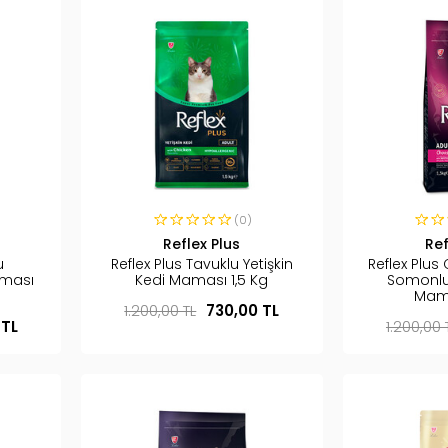
(0)
Reflex Plus
Ref
u
Reflex Plus Tavuklu Yetişkin
Reflex Plu
Maması
Kedi Maması 1,5 Kg
Somonlu 
Mama
1.200,00 TL
730,00 TL
 TL
1.200,00 