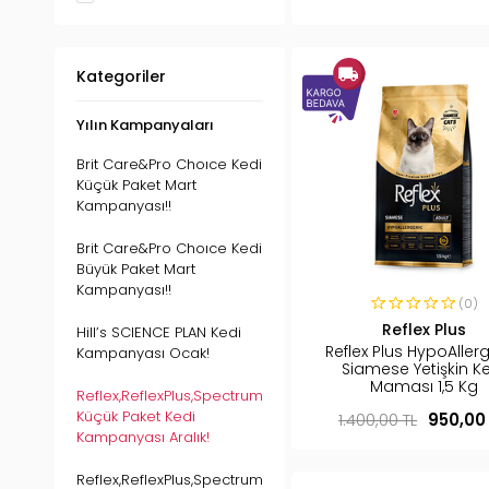
Kategoriler
Yılın Kampanyaları
Brit Care&Pro Choıce Kedi
Küçük Paket Mart
Kampanyası!!
Brit Care&Pro Choıce Kedi
Büyük Paket Mart
Kampanyası!!
(0)
Reflex Plus
Hill’s SCIENCE PLAN Kedi
Reflex Plus HypoAller
Kampanyası Ocak!
Siamese Yetişkin K
Maması 1,5 Kg
Reflex,ReflexPlus,Spectrum
Küçük Paket Kedi
1.400,00 TL
950,00
Kampanyası Aralık!
Reflex,ReflexPlus,Spectrum