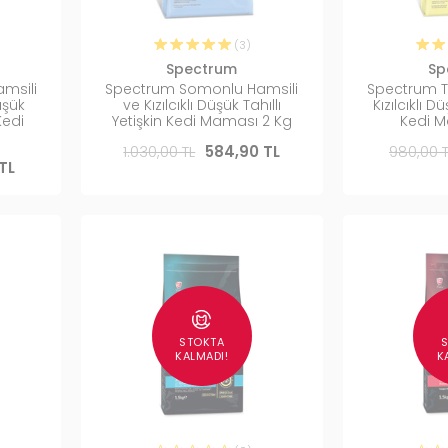
(3)
Spectrum
Sp
msili
Spectrum Somonlu Hamsili
Spectrum Ta
üşük
ve Kızılcıklı Düşük Tahıllı
Kızılcıklı D
 Kedi
Yetişkin Kedi Maması 2 Kg
Kedi M
1.030,00 TL
584,90 TL
980,00 T
TL
STOKTA
KALMADI!
K