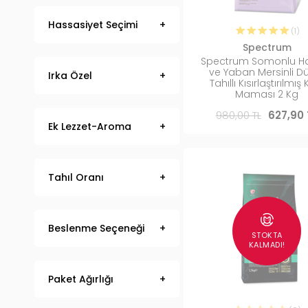
Hassasiyet Seçimi
(1)
Spectrum
Spectrum Somonlu Ha
ve Yaban Mersinli D
Irka Özel
Tahıllı Kısırlaştırılmış
Maması 2 Kg
980,00 TL
627,90 
Ek Lezzet-Aroma
Tahıl Oranı
Beslenme Seçeneği
STOKTA
KALMADI!
Paket Ağırlığı