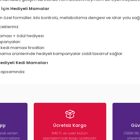
er İçin Hediyeli Mamalar
 için özel formüller; kilo kontrolü, metabolizma dengesi ve idrar yolu sağ
ekleriniz:
 maması + ödül hediyesi
mpanyaları
ış kedi maması fırsatları
l mama ürünlerinde hediyeli kampanyalar ciddi tasarruf sağlar.
Hediyeli Kedi Mamaları
 kapsamında:
ı + ödül maması
ma kabı hediyesi
k paket kampanyaları
eli içerikli mamaları avantajlı şekilde satın alabilirsiniz.
nyalarının Avantajları
a ürün
im desteği
ışı
Ücretsiz Kargo
Güve
ivite artışı
rak verilen
849 TL ve üzeri bütün
256Bit SSL
onomik çözüm
a barınaklara
siparişlerinizde kargo ücretsizdir.
alışver