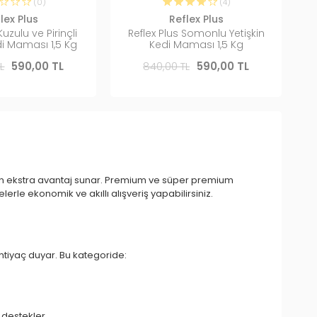
(0)
(4)
lex Plus
Reflex Plus
Kuzulu ve Pirinçli
Reflex Plus Somonlu Yetişkin
di Maması 1,5 Kg
Kedi Maması 1,5 Kg
L
590,00 TL
840,00 TL
590,00 TL
ken ekstra avantaj sunar. Premium ve süper premium
e ekonomik ve akıllı alışveriş yapabilirsiniz.
htiyaç duyar. Bu kategoride:
destekler.