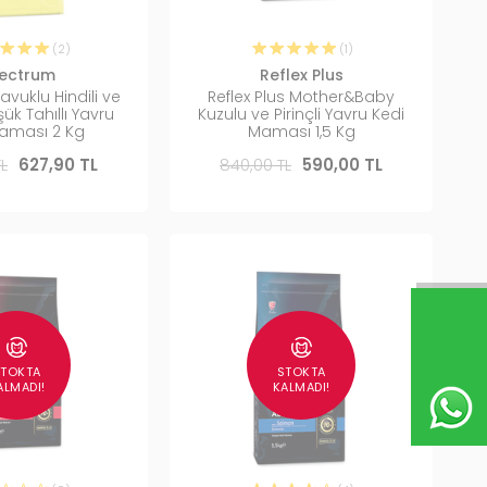
(2)
(1)
ectrum
Reflex Plus
vuklu Hindili ve
Reflex Plus Mother&Baby
üşük Tahıllı Yavru
Kuzulu ve Pirinçli Yavru Kedi
aması 2 Kg
Maması 1,5 Kg
L
627,90 TL
840,00 TL
590,00 TL
STOKTA
STOKTA
ALMADI!
KALMADI!