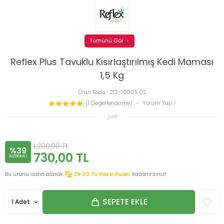
Tümünü Gör
Reflex Plus Tavuklu Kısırlaştırılmış Kedi Maması
1,5 Kg
Ürün Kodu :
213-10005.02
(1 Değerlendirme)
Yorum Yap
1.200,00
TL
%39
730,00
TL
INDIRIMLI
Bu ürünü satın alarak
29.20
TL Para Puan
kazanırsınız!
SEPETE EKLE