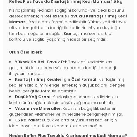
Reflex Plus Tavuklu Kısırlaştırılmış Kedi Maması 1,5 kg
Kısırlaştırılmış kedinizin sağlığını korumak ve ideal kilosunu
desteklemek için
Reflex Plus Tavuklu Kısırlaştırılmış Kedi
Maması
, özel olarak formüle edilmiştir. Yüksek kaliteli tavuk
eti ve dengeli besin içeriği ile kedinizin ihtiyaç duyduğu
tüm besin öğelerini sağlar. Kısırlaştırma sonrası kilo
kontrolü ve sağlıklı yaşam için ideal bir seçimdir.
Ürün Özellikleri:
Yüksek Kaliteli Tavuk Eti:
Tavuk eti, kedinizin kas
gelişimini destekler ve yüksek protein içeriği ile enerji
ihtiyacını karşılar.
Kısırlaştırılmış Kediler İçin Özel Formül:
Kısırlaştırılmış
kedilerin kilo alımını engellemek için düşük kalorili, dengeli
besin içeriği ile formüle edilmiştir.
Düşük Yağ Oranı:
Kısırlaştırma sonrası kedinizin kilo
kontrolünü sağlamak için düşük yağ oranına sahiptir.
Vitamin ve Mineraller:
Kedinizin bağışıklık sistemini
güçlendiren vitaminler ve minerallerle zenginleştirilmiştir.
1,5 kg Paket:
Küçük ve orta büyüklükteki kediler için
ideal boyut, pratik ve ekonomik kullanım sağlar.
Neden Reflex Plus Tavuklu Kısırlaştırılmış Kedi Maması?