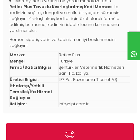
Mamayı serin ve kuru bir yerde muhafaza edin.
Reflex Plus Tavuklu Kısırlaştırılmış Kedi Maması
ile
kedinizin sağlıklı, dengeli ve mutlu bir yaşam sürmesini
sağlayın. Kısırlaştırılmış kediler için özel olarak formüle
edilmiş bu mama, kedinizin ideal kilosunu korumasına
yardımcı olur.
Hemen sipariş verin ve kedinizin en iyi beslenmesini
sağlayın!
Marka:
Reflex Plus
Menşei
Türkiye
Firma/Satıcı Bilgisi
Şentürkler Veterinerlik Hizmetleri
San. Tic. Ltd. Şti.
Üretici Bilgisi:
LPF Pet Pazarlama Ticaret A.Ş
İthalatçı/Yetkili
Temsilci/İfa Hizmet
Sağlayıcı:
İletişim:
info@lpf.com.tr