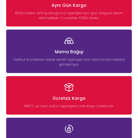
Aynı Gün Kargo
16:00’a kadar vermiş olduğunuz siparişler aynı gün kargoya teslim
edilmektedir. Cumartesi 10:00'a Kadar
Mama Bağışı
Dostluk Kumbarası olarak verilen siparişler sizin adınıza barınaklara
gönderiliyor.
Ücretsiz Kargo
849 TL ve üzeri bütün siparişlerinizde kargo ücretsizdir.