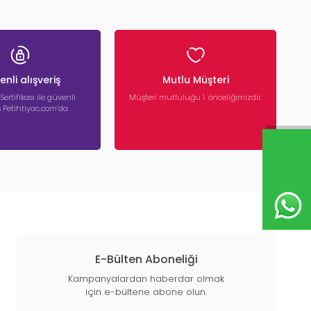
nli alışveriş
Mutlu Müşteri
 Sertifikası ile güvenli
Müşteri mutluluğu 1. önceliğimizdir.
iş Petihtiyac.com’da
E-Bülten Aboneliği
Kampanyalardan haberdar olmak
için e-bültene abone olun.