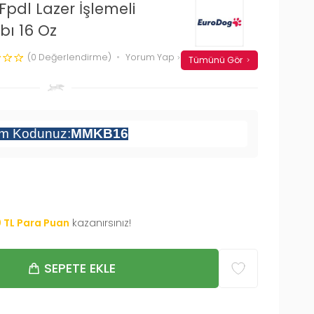
Fpdl Lazer İşlemeli
ı 16 Oz
(0 Değerlendirme)
Yorum Yap
Tümünü Gör
im Kodunuz:
MMKB16
0
TL Para Puan
kazanırsınız!
SEPETE EKLE