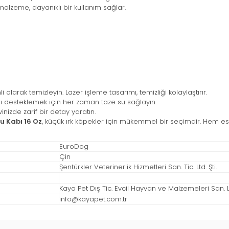
lzeme, dayanıklı bir kullanım sağlar.
olarak temizleyin. Lazer işleme tasarımı, temizliği kolaylaştırır.
nı desteklemek için her zaman taze su sağlayın.
inizde zarif bir detay yaratın.
u Kabı 16 Oz
, küçük ırk köpekler için mükemmel bir seçimdir. Hem es
EuroDog
Çin
Şentürkler Veterinerlik Hizmetleri San. Tic. Ltd. Şti.
Kaya Pet Dış Tic. Evcil Hayvan ve Malzemeleri San. Ltd
info@kayapet.com.tr