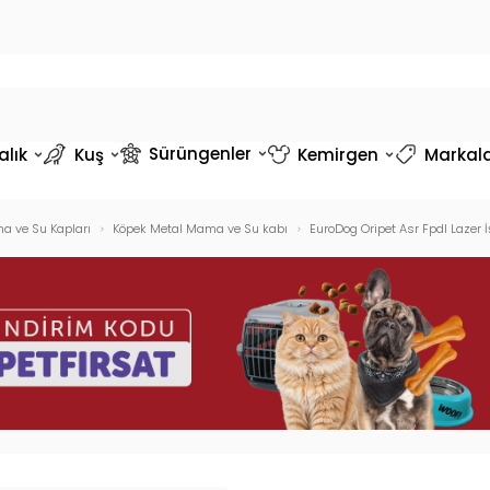
Sürüngenler
alık
Kuş
Kemirgen
Markal
a ve Su Kapları
Köpek Metal Mama ve Su kabı
EuroDog Oripet Asr Fpdl Lazer 