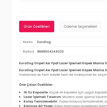
Ürün Özellikleri
Ödeme Seçenekleri
Marka
EuroDog
Barkod
8699004244033
EuroDog Oripet Asr Fpdl Lazer İşlemeli Köpek Mama S
EuroDog Oripet Asr Fpdl Lazer İşlemeli Köpek Mama S
malzemesi ile hem estetik hem de fonksiyonel bir seçenek
Öne Çıkan Özellikler:
16 Oz Kapasite:
Küçük ırk köpekler için uygun kapasite
Lazer İşlemeli Tasarım:
Modern lazer işleme tasarımı
Kolay Temizlenebilir:
Yüzeyi kolayca temizlenebilir, b
Kaymaz Alt Yüzey:
Kabın kaymasını engelleyen kayma