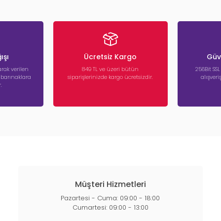
ışı
Ücretsiz Kargo
Güve
rak verilen
849 TL ve üzeri bütün
256Bit SSL
a barınaklara
siparişlerinizde kargo ücretsizdir.
alışver
.
Müşteri Hizmetleri
Pazartesi - Cuma: 09:00 - 18:00
Cumartesi: 09:00 - 13:00