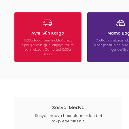
Aynı Gün Kargo
Mama Bağ
16:00’a kadar vermiş olduğunuz
Dostluk Kumbarası ola
siparişler aynı gün kargoya teslim
siparişler sizin adınız
edilmektedir. Cumartesi 10:00'a
gönderiliyor
Kadar
Sosyal Medya
Sosyal medya hesaplarımızdan bizi
takip edebilirsiniz.