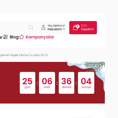
Hoş Geldiniz!
0,00
0
Hesabım
Sepetim
Blog
Kampanyalar
ar
İşlemeli Köpek Mama Su Kabı 16 Oz
25
06
36
03
:
:
:
gün
saat
dakika
saniye