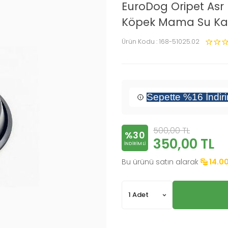
EuroDog Oripet Asr 
Köpek Mama Su Kab
Ürün Kodu :
168-51025.02
Sepette %16 İndir
500,00
TL
%30
350,00
TL
INDIRIMLI
Bu ürünü satın alarak
14.0