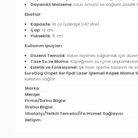
Dayanıklı Malzeme:
Uzun ömürlü ve sağlam plastik ma
Ebatlar:
Kapasite:
16 oz (yaklaşık 0.47 litre)
Çap:
12 cm
Yükseklik:
6 cm
Kullanım İpuçları:
Düzenli Temizlik:
Kabın hijyenini sağlamak için düzenli 
Taze Su ve Mama:
Köpeğinizin su içme alışkanlıkları
Estetik ve Fonksiyonel:
Şık lazer işleme tasarımı ile ev
EuroDog Oripet Asr Fpdl Lazer İşlemeli Köpek Mama S
kullanım sağlar.
Marka:
Menşei
Firma/Satıcı Bilgisi
Üretici Bilgisi:
İthalatçı/Yetkili Temsilci/İfa Hizmet Sağlayıcı:
İletişim: