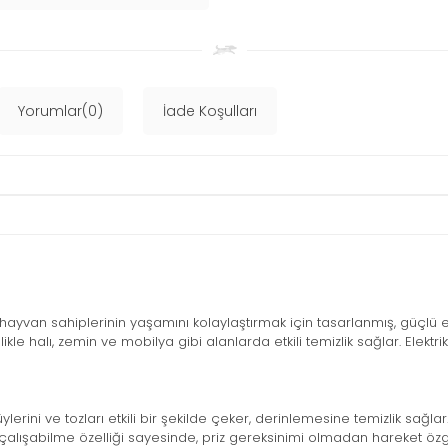
Yorumlar(0)
İade Koşulları
l hayvan sahiplerinin yaşamını kolaylaştırmak için tasarlanmış, güçlü e
e halı, zemin ve mobilya gibi alanlarda etkili temizlik sağlar. Elektrikli
üylerini ve tozları etkili bir şekilde çeker, derinlemesine temizlik sağlar
çalışabilme özelliği sayesinde, priz gereksinimi olmadan hareket özg