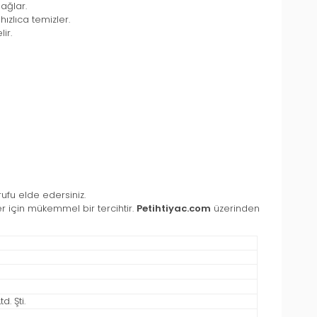
ağlar.
hızlıca temizler.
ir.
ufu elde edersiniz.
nler için mükemmel bir tercihtir.
Petihtiyac.com
üzerinden
. Şti.