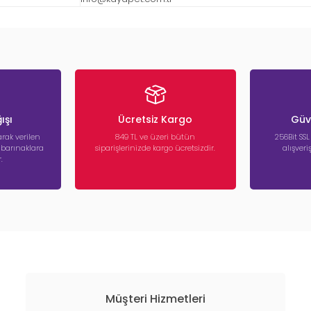
ışı
Ücretsiz Kargo
Güve
rak verilen
849 TL ve üzeri bütün
256Bit SSL
a barınaklara
siparişlerinizde kargo ücretsizdir.
alışver
.
Müşteri Hizmetleri