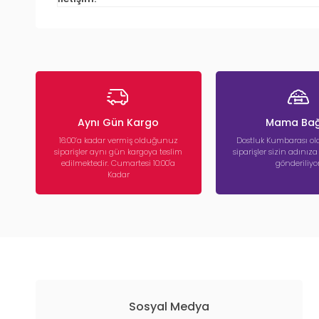
Aynı Gün Kargo
Mama Bağ
16:00’a kadar vermiş olduğunuz
Dostluk Kumbarası ola
siparişler aynı gün kargoya teslim
siparişler sizin adınız
edilmektedir. Cumartesi 10:00'a
gönderiliyor
Kadar
Sosyal Medya