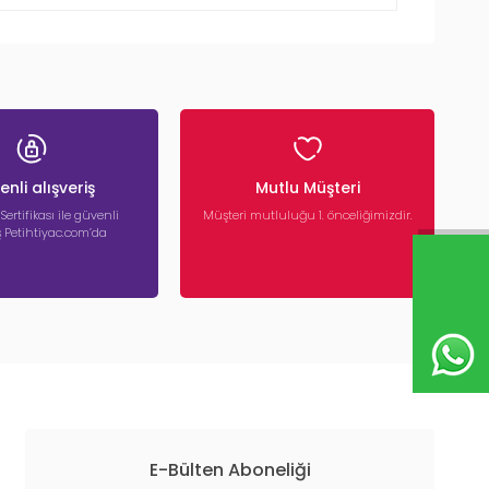
nli alışveriş
Mutlu Müşteri
 Sertifikası ile güvenli
Müşteri mutluluğu 1. önceliğimizdir.
iş Petihtiyac.com’da
E-Bülten Aboneliği