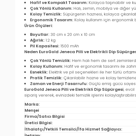
Hafif ve Kompakt Tasarım:
Kolayca taşınabilir ve k
Çok Yönlü Kullanım:
Halı, zemin, mobilya ve diğer yüzey
Kolay Temizlik:
Süpürgenin haznesi, kolayca çıkarılabi
Ergonomik Tasarım:
Kolay kullanım için ergonomik bir
Ürün Ölçüleri:
Boyutlar:
30 cm x 20 cm x 10 cm
Ağırlık:
1.2 kg
Pil Kapasitesi:
1500 mAh
Neden EuroGold Jeneca Pilli ve Elektrikli Dip Süpürge
Çok Yönlü Temizlik:
Hem halı hem de sert zeminlerde ev
Kolay Kullanım:
Hafif ve ergonomik tasarımı ile zahme
Esneklik:
Elektrik ve pil seçenekleri ile her türlü ortamd
Pratik Temizlik:
Çıkarılabilir hazne ve kolay temizleneb
Zaman ve Enerji Tasarrufu:
Güçlü emiş gücü sayesind
EuroGold Jeneca Pilli ve Elektrikli Dip Süpürgesi
, evci
sipariş vererek, evinizdeki temizlik işlerini kolaylaştırabilirs
Marka:
Menşei
Firma/Satıcı Bilgisi
Üretici Bilgisi:
İthalatçı/Yetkili Temsilci/İfa Hizmet Sağlayıcı:
İletişim: