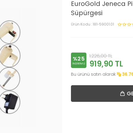
EuroGold Jeneca Pilli
Süpürgesi
Ürün Kodu :
181-59001.01
1.226,00
TL
%25
919,90
TL
INDIRIMLI
Bu ürünü satın alarak
36.7
GE