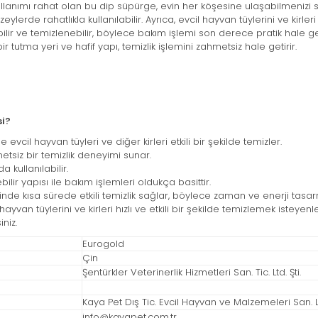
ullanımı rahat olan bu dip süpürge, evin her köşesine ulaşabilmenizi s
lerde rahatlıkla kullanılabilir. Ayrıca, evcil hayvan tüylerini ve kirleri 
lir ve temizlenebilir, böylece bakım işlemi son derece pratik hale gel
 tutma yeri ve hafif yapı, temizlik işlemini zahmetsiz hale getirir.
si?
cil hayvan tüyleri ve diğer kirleri etkili bir şekilde temizler.
tsiz bir temizlik deneyimi sunar.
a kullanılabilir.
ilir yapısı ile bakım işlemleri oldukça basittir.
e kısa sürede etkili temizlik sağlar, böylece zaman ve enerji tasarr
l hayvan tüylerini ve kirleri hızlı ve etkili bir şekilde temizlemek isteye
iniz.
Eurogold
Çin
Şentürkler Veterinerlik Hizmetleri San. Tic. Ltd. Şti.
Kaya Pet Dış Tic. Evcil Hayvan ve Malzemeleri San. Ltd
info@kayapet.com.tr