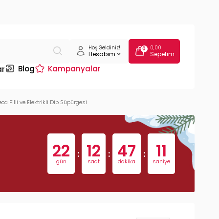
Hoş Geldiniz!
0,00
0
Hesabım
Sepetim
Blog
Kampanyalar
ar
a Pilli ve Elektrikli Dip Süpürgesi
22
12
47
10
:
:
:
gün
saat
dakika
saniye