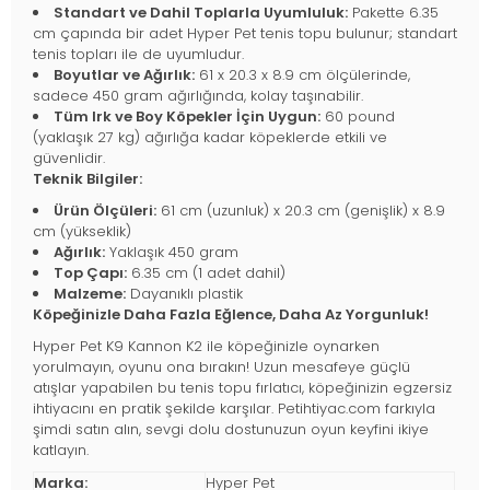
Standart ve Dahil Toplarla Uyumluluk:
Pakette 6.35
cm çapında bir adet Hyper Pet tenis topu bulunur; standart
tenis topları ile de uyumludur.
Boyutlar ve Ağırlık:
61 x 20.3 x 8.9 cm ölçülerinde,
sadece 450 gram ağırlığında, kolay taşınabilir.
Tüm Irk ve Boy Köpekler İçin Uygun:
60 pound
(yaklaşık 27 kg) ağırlığa kadar köpeklerde etkili ve
güvenlidir.
Teknik Bilgiler:
Ürün Ölçüleri:
61 cm (uzunluk) x 20.3 cm (genişlik) x 8.9
cm (yükseklik)
Ağırlık:
Yaklaşık 450 gram
Top Çapı:
6.35 cm (1 adet dahil)
Malzeme:
Dayanıklı plastik
Köpeğinizle Daha Fazla Eğlence, Daha Az Yorgunluk!
Hyper Pet K9 Kannon K2 ile köpeğinizle oynarken
yorulmayın, oyunu ona bırakın! Uzun mesafeye güçlü
atışlar yapabilen bu tenis topu fırlatıcı, köpeğinizin egzersiz
ihtiyacını en pratik şekilde karşılar. Petihtiyac.com farkıyla
şimdi satın alın, sevgi dolu dostunuzun oyun keyfini ikiye
katlayın.
Marka:
Hyper Pet