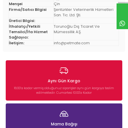
Menşei
Çin
Firma/Satıcı Bilgisi
Şentürkler Veterinerlik Hizmetleri
San. Tic. Ltd. Şti.
Üretici Bilgisi:
İthalatçı/Yetkili
Torunoğlu Dış Ticaret Ve
Temsilci/İfa Hizmet
Mümessillik A.Ş.
Sağlayıcı:
İletişim:
info@petmate.com
Aynı Gün Kargo
16:00’a kadar vermiş olduğunuz siparişler aynı gün kargoya teslim
edilmektedir. Cumartesi 10:00'a Kadar
Mama Bağışı