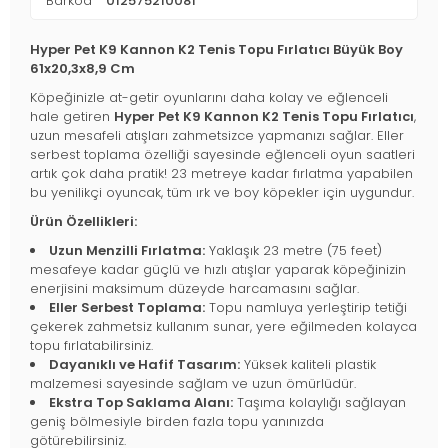
Barkod
012575210081
Hyper Pet K9 Kannon K2 Tenis Topu Fırlatıcı Büyük Boy
61x20,3x8,9 Cm
Köpeğinizle at-getir oyunlarını daha kolay ve eğlenceli
hale getiren
Hyper Pet K9 Kannon K2 Tenis Topu Fırlatıcı
,
uzun mesafeli atışları zahmetsizce yapmanızı sağlar. Eller
serbest toplama özelliği sayesinde eğlenceli oyun saatleri
artık çok daha pratik! 23 metreye kadar fırlatma yapabilen
bu yenilikçi oyuncak, tüm ırk ve boy köpekler için uygundur.
Ürün Özellikleri:
Uzun Menzilli Fırlatma:
Yaklaşık 23 metre (75 feet)
mesafeye kadar güçlü ve hızlı atışlar yaparak köpeğinizin
enerjisini maksimum düzeyde harcamasını sağlar.
Eller Serbest Toplama:
Topu namluya yerleştirip tetiği
çekerek zahmetsiz kullanım sunar, yere eğilmeden kolayca
topu fırlatabilirsiniz.
Dayanıklı ve Hafif Tasarım:
Yüksek kaliteli plastik
malzemesi sayesinde sağlam ve uzun ömürlüdür.
Ekstra Top Saklama Alanı:
Taşıma kolaylığı sağlayan
geniş bölmesiyle birden fazla topu yanınızda
götürebilirsiniz.