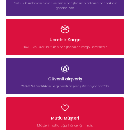
Dostluk Kumbarası olarak verilen siparişler sizin adınıza barınaklara
gönderiliyor.
Ücretsiz Kargo
849 TL ve üzeri bütün siparişlerinizde kargo ücretsizdir.
Güvenli alışveriş
256Bit SSL Sertifikası ile güvenli alışveriş Petihtiyac.com’da
Mutlu Müşteri
Müşteri mutluluğu 1. önceliğimizdir.