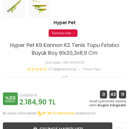
Hyper Pet
Tümünü Gör
Hyper Pet K9 Kannon K2 Tenis Topu Fırlatıcı
Büyük Boy 61x20,3x8,9 Cm
Ürün Kodu :
261-50004.01
(0 Değerlendirme)
Yorum Yap
0
:
43
:
11
3.110,00
TL
%30
2.184,90
TL
Saat içerisinde sipariş
INDIRIMLI
verin
bugün kargoda!
Bu ürünü satın alarak
87.36
TL Para Puan
kazanırsınız!