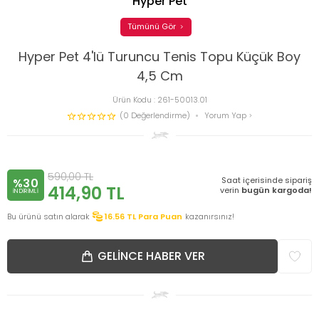
Hyper Pet
Tümünü Gör
Hyper Pet 4'lü Turuncu Tenis Topu Küçük Boy
4,5 Cm
Ürün Kodu :
261-50013.01
(0 Değerlendirme)
Yorum Yap
590,00
TL
Saat içerisinde sipariş
%30
414,90
TL
verin
bugün kargoda!
INDIRIMLI
Bu ürünü satın alarak
16.56
TL Para Puan
kazanırsınız!
GELINCE HABER VER