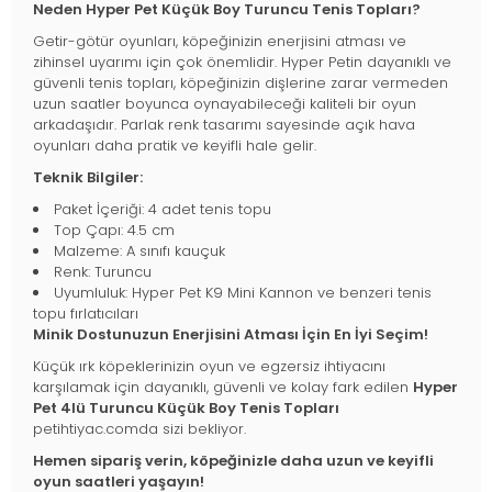
Neden Hyper Pet Küçük Boy Turuncu Tenis Topları?
Getir-götür oyunları, köpeğinizin enerjisini atması ve
zihinsel uyarımı için çok önemlidir. Hyper Petin dayanıklı ve
güvenli tenis topları, köpeğinizin dişlerine zarar vermeden
uzun saatler boyunca oynayabileceği kaliteli bir oyun
arkadaşıdır. Parlak renk tasarımı sayesinde açık hava
oyunları daha pratik ve keyifli hale gelir.
Teknik Bilgiler:
Paket İçeriği: 4 adet tenis topu
Top Çapı: 4.5 cm
Malzeme: A sınıfı kauçuk
Renk: Turuncu
Uyumluluk: Hyper Pet K9 Mini Kannon ve benzeri tenis
topu fırlatıcıları
Minik Dostunuzun Enerjisini Atması İçin En İyi Seçim!
Küçük ırk köpeklerinizin oyun ve egzersiz ihtiyacını
karşılamak için dayanıklı, güvenli ve kolay fark edilen
Hyper
Pet 4lü Turuncu Küçük Boy Tenis Topları
petihtiyac.comda sizi bekliyor.
Hemen sipariş verin, köpeğinizle daha uzun ve keyifli
oyun saatleri yaşayın!