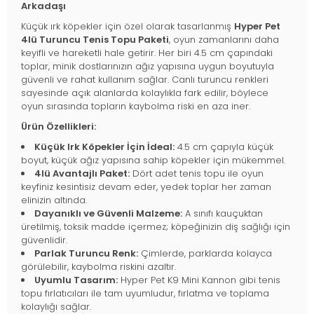
Arkadaşı
Küçük ırk köpekler için özel olarak tasarlanmış
Hyper Pet
4lü Turuncu Tenis Topu Paketi
, oyun zamanlarını daha
keyifli ve hareketli hale getirir. Her biri 4.5 cm çapındaki
toplar, minik dostlarınızın ağız yapısına uygun boyutuyla
güvenli ve rahat kullanım sağlar. Canlı turuncu renkleri
sayesinde açık alanlarda kolaylıkla fark edilir, böylece
oyun sırasında topların kaybolma riski en aza iner.
Ürün Özellikleri:
Küçük Irk Köpekler İçin İdeal:
4.5 cm çapıyla küçük
boyut, küçük ağız yapısına sahip köpekler için mükemmel.
4lü Avantajlı Paket:
Dört adet tenis topu ile oyun
keyfiniz kesintisiz devam eder, yedek toplar her zaman
elinizin altında.
Dayanıklı ve Güvenli Malzeme:
A sınıfı kauçuktan
üretilmiş, toksik madde içermez; köpeğinizin diş sağlığı için
güvenlidir.
Parlak Turuncu Renk:
Çimlerde, parklarda kolayca
görülebilir, kaybolma riskini azaltır.
Uyumlu Tasarım:
Hyper Pet K9 Mini Kannon gibi tenis
topu fırlatıcıları ile tam uyumludur, fırlatma ve toplama
kolaylığı sağlar.