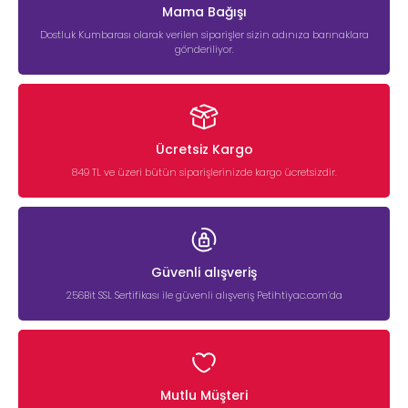
Mama Bağışı
Dostluk Kumbarası olarak verilen siparişler sizin adınıza barınaklara
gönderiliyor.
Ücretsiz Kargo
849 TL ve üzeri bütün siparişlerinizde kargo ücretsizdir.
Güvenli alışveriş
256Bit SSL Sertifikası ile güvenli alışveriş Petihtiyac.com’da
Mutlu Müşteri