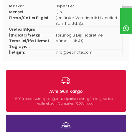
Marka:
Hyper Pet
Menşei
Çin
Firma/Satıcı Bilgisi
Şentürkler Veterinerlik Hizmetleri
San. Tic. Ltd. Şti.
Üretici Bilgisi:
İthalatçı/Yetkili
Torunoğlu Dış Ticaret Ve
Temsilci/İfa Hizmet
Mümessillik A.Ş.
Sağlayıcı:
İletişim:
info@petmate.com
Aynı Gün Kargo
16:00’a kadar vermiş olduğunuz siparişler aynı gün kargoya teslim
edilmektedir. Cumartesi 10:00'a Kadar