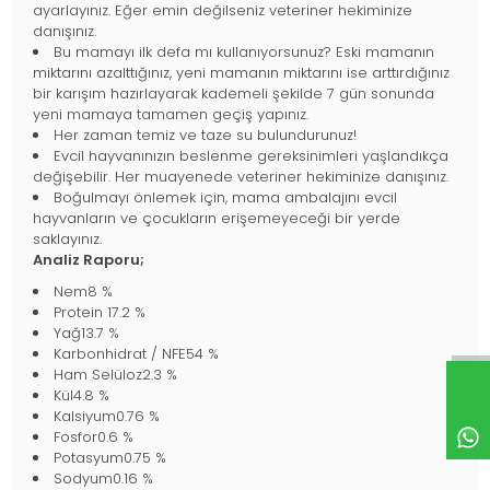
ayarlayınız. Eğer emin değilseniz veteriner hekiminize
danışınız.
Bu mamayı ilk defa mı kullanıyorsunuz? Eski mamanın
miktarını azalttığınız, yeni mamanın miktarını ise arttırdığınız
bir karışım hazırlayarak kademeli şekilde 7 gün sonunda
yeni mamaya tamamen geçiş yapınız.
Her zaman temiz ve taze su bulundurunuz!
Evcil hayvanınızın beslenme gereksinimleri yaşlandıkça
değişebilir. Her muayenede veteriner hekiminize danışınız.
Boğulmayı önlemek için, mama ambalajını evcil
hayvanların ve çocukların erişemeyeceği bir yerde
saklayınız.
Analiz Raporu;
Nem8 %
Protein 17.2 %
Yağ13.7 %
Karbonhidrat / NFE54 %
Ham Selüloz2.3 %
Kül4.8 %
Kalsiyum0.76 %
Fosfor0.6 %
Potasyum0.75 %
Sodyum0.16 %