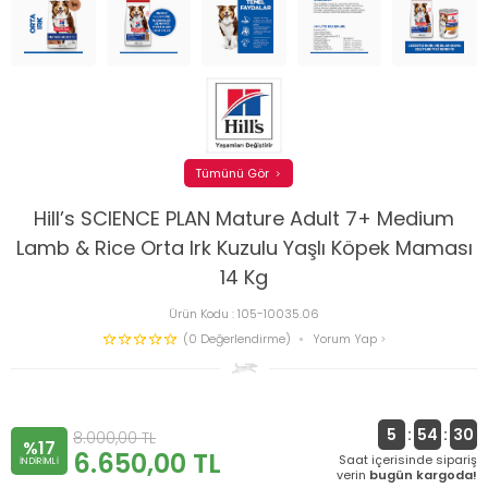
Tümünü Gör
Hill’s SCIENCE PLAN Mature Adult 7+ Medium
Lamb & Rice Orta Irk Kuzulu Yaşlı Köpek Maması
14 Kg
Ürün Kodu :
105-10035.06
(0 Değerlendirme)
Yorum Yap
5
:
54
:
30
8.000,00
TL
%17
6.650,00
TL
Saat içerisinde sipariş
INDIRIMLI
verin
bugün kargoda!