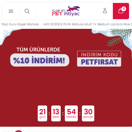
0
Yaşlı Kuru Köpek Maması
Hill’s SCIENCE PLAN Mature Adult 7+ Medium Lamb & Rice O
21
13
54
29
:
:
:
gün
saat
dakika
saniye