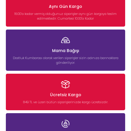
Aynı Gün Kargo
16:00’a kadar vermiş olduğunuz siparişler aynı gün kargoya teslim
edilmektedir. Cumartesi 10:00'a Kadar
Mama Bağışı
Dostluk Kumbarası olarak verilen siparişler sizin adınıza barınaklara
gönderiliyor.
Ücretsiz Kargo
849 TL ve üzeri bütün siparişlerinizde kargo ücretsizdir.