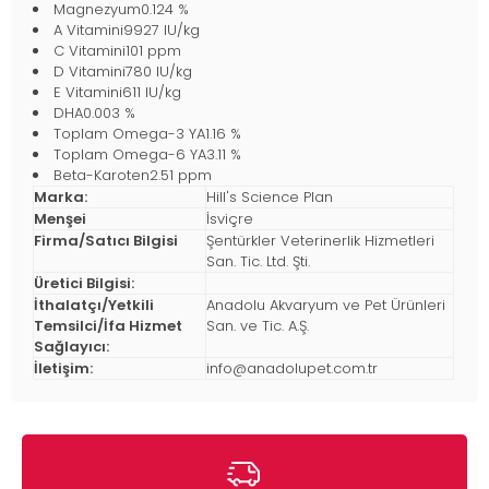
Magnezyum0.124 %
A Vitamini9927 IU/kg
C Vitamini101 ppm
D Vitamini780 IU/kg
E Vitamini611 IU/kg
DHA0.003 %
Toplam Omega-3 YA1.16 %
Toplam Omega-6 YA3.11 %
Beta-Karoten2.51 ppm
Marka:
Hill's Science Plan
Menşei
İsviçre
Firma/Satıcı Bilgisi
Şentürkler Veterinerlik Hizmetleri
San. Tic. Ltd. Şti.
Üretici Bilgisi:
İthalatçı/Yetkili
Anadolu Akvaryum ve Pet Ürünleri
Temsilci/İfa Hizmet
San. ve Tic. A.Ş.
Sağlayıcı:
İletişim:
info@anadolupet.com.tr