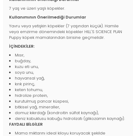
7 yaş ve üzeri yaşlı köpekler.
Kullanımının Önerilmediği Durumlar
Yavru veya yetişkin köpekler (7 yaşından küçük). Hamile
veya emzirme dönemindeki köpekler HILL'S SCIENCE PLAN
Puppy köpek mamalarından birisine geçmelidir.
İÇİNDEKİLER:
Mısır,
buğday,
kuzu eti unu,
soya unu,
hayvansal yağ,
kırık pirinç,
keten tohumu,
hidrolize protein,
kurutulmuş pancar küspesi,
bitkisel yağ, mineraller,
domuz kıkırdağı (kondroitin sülfat kaynağı),
deniz kabuklusu kabuğu hidrolizatı (glikozamin kaynağı).
FAYDALI BİLGİLER
Mama miktarını ideal kiloyu koruyacak şekilde