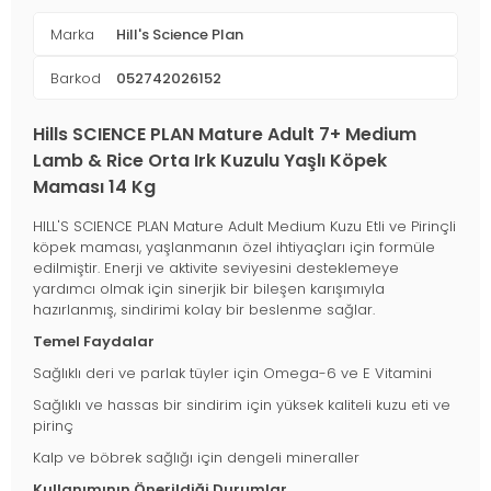
Marka
Hill's Science Plan
Barkod
052742026152
Hills SCIENCE PLAN Mature Adult 7+ Medium
Lamb & Rice Orta Irk Kuzulu Yaşlı Köpek
Maması 14 Kg
HILL'S SCIENCE PLAN Mature Adult Medium Kuzu Etli ve Pirinçli
köpek maması, yaşlanmanın özel ihtiyaçları için formüle
edilmiştir. Enerji ve aktivite seviyesini desteklemeye
yardımcı olmak için sinerjik bir bileşen karışımıyla
hazırlanmış, sindirimi kolay bir beslenme sağlar.
Temel Faydalar
Sağlıklı deri ve parlak tüyler için Omega-6 ve E Vitamini
Sağlıklı ve hassas bir sindirim için yüksek kaliteli kuzu eti ve
pirinç
Kalp ve böbrek sağlığı için dengeli mineraller
Kullanımının Önerildiği Durumlar