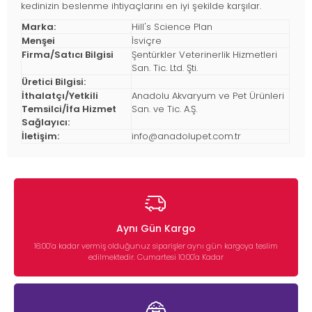
kedinizin beslenme ihtiyaçlarını en iyi şekilde karşılar.
Marka:
Hill's Science Plan
Menşei
İsviçre
Firma/Satıcı Bilgisi
Şentürkler Veterinerlik Hizmetleri
San. Tic. Ltd. Şti.
Üretici Bilgisi:
İthalatçı/Yetkili
Anadolu Akvaryum ve Pet Ürünleri
Temsilci/İfa Hizmet
San. ve Tic. A.Ş.
Sağlayıcı:
İletişim:
info@anadolupet.com.tr
Aynı Gün Kargo
16:00’a kadar vermiş olduğunuz siparişler aynı gün kargoya teslim
edilmektedir. Cumartesi 10:00'a Kadar