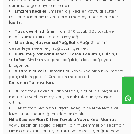
durumuna göre ayarlanmalıdır.
Emziren Kediler
: Emziren dişi kediler, yavrular sütten
kesilene kadar sınırsız miktarda mamayla beslenmelidir.
İçerik:
Tavuk ve Hindi
(minimum %40 tavuk, %65 tavuk ve
hindi): Yüksek kaliteli protein kaynağı.
Mısır Unu, Hayvansal Yağ, Balık Yağı
: Sindirimi
destekleyen ve enerji sağlayan içerikler.
Kurulmuş Pancar Küspesi, Keten Tohumu, L-lizin, L-
tritofan
: Sindirim ve genel sağlık için katkı sağlayan
bileşenler.
Vitaminler ve İz Elementler
: Yavru kedinizin büyüme ve
gelişimi için gerekli tüm besin maddeleri.
Kullanım Talimatları:
Bu mamayı ilk kez kullanıyorsanız, 7 günlük süreçte eski
mama ile yeni mamayı karıştırarak miktarını yavaşça
artırın.
Her zaman kedinizin ulaşabileceği bir yerde temiz ve
taze su bulundurduğunuzdan emin olun.
Hills Science Plan Kitten Tavuklu Yavru Kedi Maması
,
yavru kedinizin sağlıklı gelişimi için mükemmel bir seçimdir.
Klinik olarak kanıtlanmış formülü ve lezzetli içeriği ile yavru