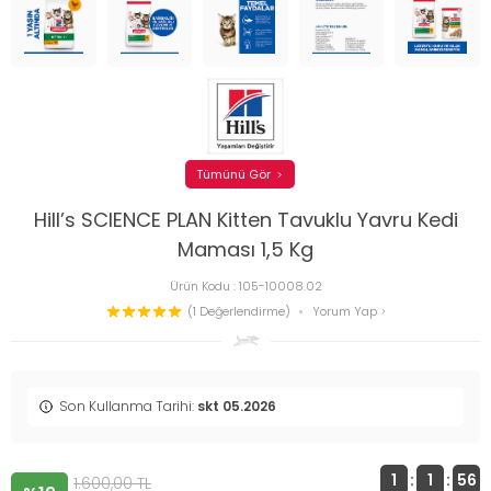
Tümünü Gör
Hill’s SCIENCE PLAN Kitten Tavuklu Yavru Kedi
Maması 1,5 Kg
Ürün Kodu :
105-10008.02
(1 Değerlendirme)
Yorum Yap
Son Kullanma Tarihi:
skt 05.2026
1
:
1
:
56
1.600,00
TL