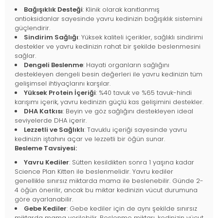
Bağışıklık Desteği
: Klinik olarak kanıtlanmış
antioksidanlar sayesinde yavru kedinizin bağışıklık sistemini
güçlendirir.
Sindirim Sağlığı
: Yüksek kaliteli içerikler, sağlıklı sindirimi
destekler ve yavru kedinizin rahat bir şekilde beslenmesini
sağlar.
Dengeli Beslenme
: Hayati organların sağlığını
destekleyen dengeli besin değerleri ile yavru kedinizin tüm
gelişimsel ihtiyaçlarını karşılar.
Yüksek Protein İçeriği
: %40 tavuk ve %65 tavuk-hindi
karışımı içerik, yavru kedinizin güçlü kas gelişimini destekler.
DHA Katkısı
: Beyin ve göz sağlığını destekleyen ideal
seviyelerde DHA içerir.
Lezzetli ve Sağlıklı
: Tavuklu içeriği sayesinde yavru
kedinizin iştahını açar ve lezzetli bir öğün sunar.
Besleme Tavsiyesi:
Yavru Kediler
: Sütten kesildikten sonra 1 yaşına kadar
Science Plan Kitten ile beslenmelidir. Yavru kediler
genellikle sınırsız miktarda mama ile beslenebilir. Günde 2-
4 öğün önerilir, ancak bu miktar kedinizin vücut durumuna
göre ayarlanabilir.
Gebe Kediler
: Gebe kediler için de aynı şekilde sınırsız
miktarda mama verilebilir. Beslenme miktarı, kedinizin vücut