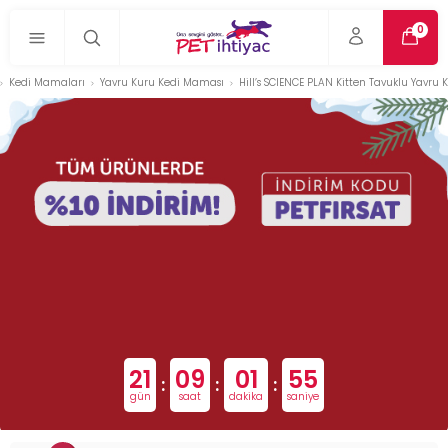
0
Kedi Mamaları
Yavru Kuru Kedi Maması
Hill’s SCIENCE PLAN Kitten Tavuklu Yavru 
21
09
01
54
:
:
:
gün
saat
dakika
saniye