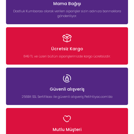
Mama Bağışı
Dostluk Kumbarası olarak verilen siparişler sizin adınıza barınaklara
gönderiliyor.
Ücretsiz Kargo
849 TL ve üzeri bütün siparişlerinizde kargo ücretsizdir.
Güvenli alışveriş
256Bit SSL Sertifikası ile güvenli alışveriş Petihtiyac.com’da
Mutlu Müşteri