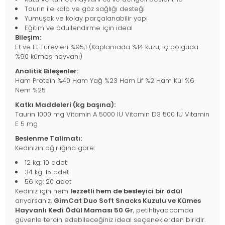
Taurin ile kalp ve göz sağlığı desteği
Yumuşak ve kolay parçalanabilir yapı
Eğitim ve ödüllendirme için ideal
Bileşim:
Et ve Et Türevleri %95,1 (Kaplamada %14 kuzu, iç dolguda
%90 kümes hayvanı)
Analitik Bileşenler:
Ham Protein %40 Ham Yağ %23 Ham Lif %2 Ham Kül %6
Nem %25
Katkı Maddeleri (kg başına):
Taurin 1000 mg Vitamin A 5000 IU Vitamin D3 500 IU Vitamin
E 5 mg
Beslenme Talimatı:
Kedinizin ağırlığına göre:
12 kg: 10 adet
34 kg: 15 adet
56 kg: 20 adet
Kediniz için hem
lezzetli hem de besleyici bir ödül
arıyorsanız,
GimCat Duo Soft Snacks Kuzulu ve Kümes
Hayvanlı Kedi Ödül Maması 50 Gr
, petihtiyac.comda
güvenle tercih edebileceğiniz ideal seçeneklerden biridir.