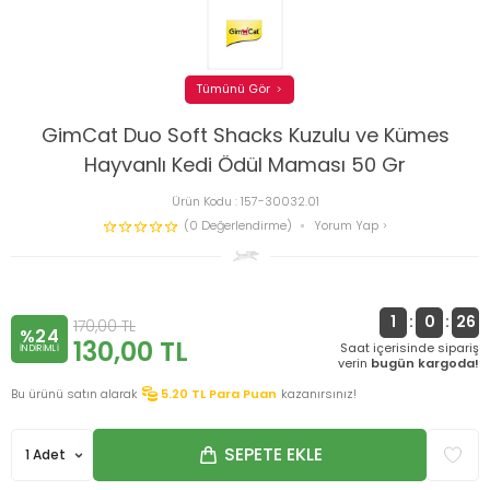
Tümünü Gör
GimCat Duo Soft Shacks Kuzulu ve Kümes
Hayvanlı Kedi Ödül Maması 50 Gr
Ürün Kodu :
157-30032.01
(0 Değerlendirme)
Yorum Yap
1
:
0
:
26
170,00
TL
%24
130,00
TL
Saat içerisinde sipariş
INDIRIMLI
verin
bugün kargoda!
Bu ürünü satın alarak
5.20
TL Para Puan
kazanırsınız!
SEPETE EKLE