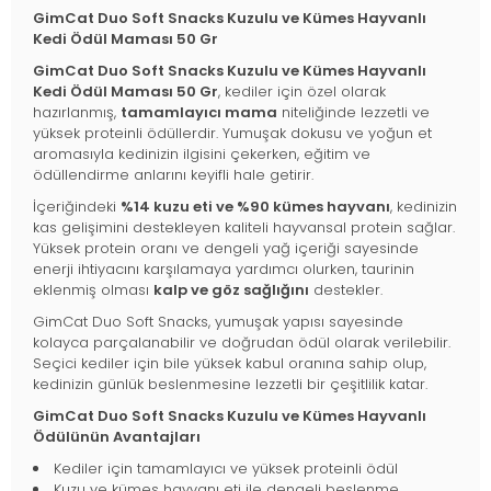
GimCat Duo Soft Snacks Kuzulu ve Kümes Hayvanlı
Kedi Ödül Maması 50 Gr
GimCat Duo Soft Snacks Kuzulu ve Kümes Hayvanlı
Kedi Ödül Maması 50 Gr
, kediler için özel olarak
hazırlanmış,
tamamlayıcı mama
niteliğinde lezzetli ve
yüksek proteinli ödüllerdir. Yumuşak dokusu ve yoğun et
aromasıyla kedinizin ilgisini çekerken, eğitim ve
ödüllendirme anlarını keyifli hale getirir.
İçeriğindeki
%14 kuzu eti ve %90 kümes hayvanı
, kedinizin
kas gelişimini destekleyen kaliteli hayvansal protein sağlar.
Yüksek protein oranı ve dengeli yağ içeriği sayesinde
enerji ihtiyacını karşılamaya yardımcı olurken, taurinin
eklenmiş olması
kalp ve göz sağlığını
destekler.
GimCat Duo Soft Snacks, yumuşak yapısı sayesinde
kolayca parçalanabilir ve doğrudan ödül olarak verilebilir.
Seçici kediler için bile yüksek kabul oranına sahip olup,
kedinizin günlük beslenmesine lezzetli bir çeşitlilik katar.
GimCat Duo Soft Snacks Kuzulu ve Kümes Hayvanlı
Ödülünün Avantajları
Kediler için tamamlayıcı ve yüksek proteinli ödül
Kuzu ve kümes hayvanı eti ile dengeli beslenme