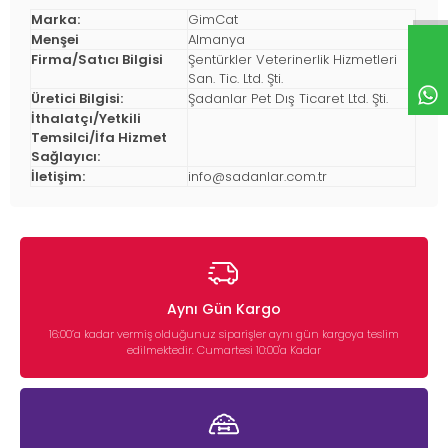
Marka:
GimCat
Menşei
Almanya
Firma/Satıcı Bilgisi
Şentürkler Veterinerlik Hizmetleri
San. Tic. Ltd. Şti.
Üretici Bilgisi:
Şadanlar Pet Dış Ticaret Ltd. Şti.
İthalatçı/Yetkili
Temsilci/İfa Hizmet
Sağlayıcı:
İletişim:
info@sadanlar.com.tr
Aynı Gün Kargo
16:00’a kadar vermiş olduğunuz siparişler aynı gün kargoya teslim
edilmektedir. Cumartesi 10:00'a Kadar