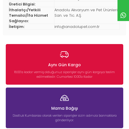
Üretici Bilgisi:
İthalatçı/Yetkili
Anadolu Akvaryum ve Pet Ürünleri
Temsilci/İfa Hizmet
San. ve Tic. A.Ş.
Sağlayıcı:
İletişim:
info@anadolupet.com.tr
Aynı Gün Kargo
16:00’a kadar vermiş olduğunuz siparişler aynı gün kargoya teslim
edilmektedir. Cumartesi 10:00'a Kadar
Mama Bağışı
Dostluk Kumbarası olarak verilen siparişler sizin adınıza barınaklara
gönderiliyor.