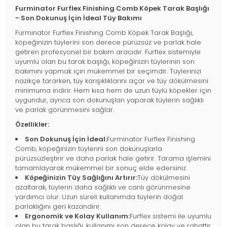
Furminator Furflex Finishing Comb Köpek Tarak Başlığı
- Son Dokunuş İçin İdeal Tüy Bakımı
Furminator Furflex Finishing Comb Köpek Tarak Başlığı,
köpeğinizin tüylerini son derece pürüzsüz ve parlak hale
getiren profesyonel bir bakım aracıdır. Furflex sistemiyle
uyumlu olan bu tarak başlığı, köpeğinizin tüylerinin son
bakımını yapmak için mükemmel bir seçimdir. Tüylerinizi
nazikçe tararken, tüy karışıklıklarını açar ve tüy dökülmesini
minimuma indirir. Hem kısa hem de uzun tüylü köpekler için
uygundur, ayrıca son dokunuşları yaparak tüylerin sağlıklı
ve parlak görünmesini sağlar.
Özellikler:
Son Dokunuş İçin İdeal:
Furminator Furflex Finishing
Comb, köpeğinizin tüylerini son dokunuşlarla
pürüzsüzleştirir ve daha parlak hale getirir. Tarama işlemini
tamamlayarak mükemmel bir sonuç elde edersiniz.
Köpeğinizin Tüy Sağlığını Artırır:
Tüy dökülmesini
azaltarak, tüylerin daha sağlıklı ve canlı görünmesine
yardımcı olur. Uzun süreli kullanımda tüylerin doğal
parlaklığını geri kazandırır.
Ergonomik ve Kolay Kullanım:
Furflex sistemi ile uyumlu
olan bu tarak başlığı, kullanımı son derece kolay ve rahattır.