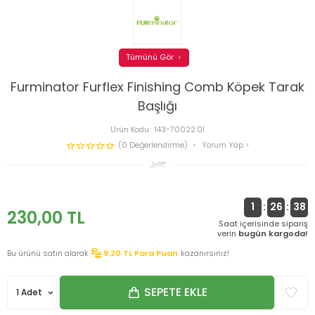
Tümünü Gör
Furminator Furflex Finishing Comb Köpek Tarak
Başlığı
Ürün Kodu :
143-70022.01
(0 Değerlendirme)
Yorum Yap
1
:
26
:
37
230,00
TL
Saat içerisinde sipariş
verin
bugün kargoda!
Bu ürünü satın alarak
9.20
TL Para Puan
kazanırsınız!
SEPETE EKLE