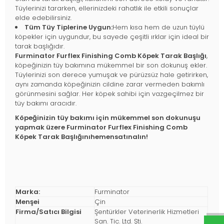
Tüylerinizi tararken, ellerinizdeki rahatlık ile etkili sonuçlar
elde edebilirsiniz.
Tüm Tüy Tiplerine Uygun:
Hem kısa hem de uzun tüylü
köpekler için uygundur, bu sayede çeşitli ırklar için ideal bir
tarak başlığıdır.
Furminator Furflex Finishing Comb Köpek Tarak Başlığı
,
köpeğinizin tüy bakımına mükemmel bir son dokunuş ekler.
Tüylerinizi son derece yumuşak ve pürüzsüz hale getirirken,
aynı zamanda köpeğinizin cildine zarar vermeden bakımlı
görünmesini sağlar. Her köpek sahibi için vazgeçilmez bir
tüy bakımı aracıdır.
Köpeğinizin tüy bakımı için mükemmel son dokunuşu
yapmak üzere Furminator Furflex Finishing Comb
Köpek Tarak Başlığını
hemensatınalın!
Marka:
Furminator
Menşei
Çin
Firma/Satıcı Bilgisi
Şentürkler Veterinerlik Hizmetleri
San. Tic. Ltd. Şti.